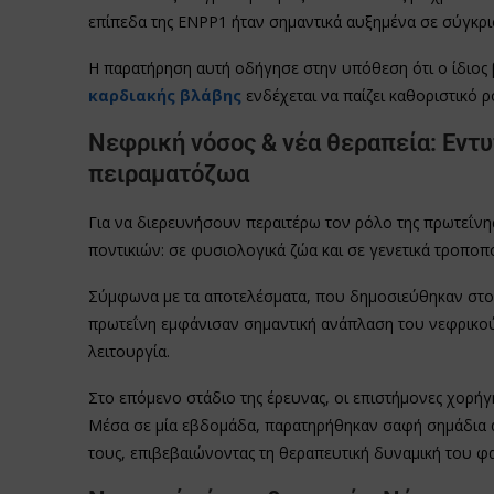
επίπεδα της ENPP1 ήταν σημαντικά αυξημένα σε σύγκρισ
Η παρατήρηση αυτή οδήγησε στην υπόθεση ότι ο ίδιος 
καρδιακής βλάβης
ενδέχεται να παίζει καθοριστικό 
Νεφρική νόσος & νέα θεραπεία: Εν
πειραματόζωα
Για να διερευνήσουν περαιτέρω τον ρόλο της πρωτεΐνη
ποντικιών: σε φυσιολογικά ζώα και σε γενετικά τροποπ
Σύμφωνα με τα αποτελέσματα, που δημοσιεύθηκαν στο επ
πρωτεΐνη εμφάνισαν σημαντική ανάπλαση του νεφρικού 
λειτουργία.
Στο επόμενο στάδιο της έρευνας, οι επιστήμονες χορή
Μέσα σε μία εβδομάδα, παρατηρήθηκαν σαφή σημάδια α
τους, επιβεβαιώνοντας τη θεραπευτική δυναμική του φ