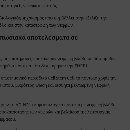
η με υγιείς νεφρικούς ιστούς.
βιολογικός μηχανισμός που συμβάλλει στην εξέλιξη της
ρόλο και στην καταστροφή των νεφρών.
τυπωσιακά αποτελέσματα σε
ς, οι επιστήμονες προκάλεσαν νεφρική βλάβη σε δύο ομάδες
οιημένα ποντίκια που δεν παρήγαν την ENPP1.
ιστημονικό περιοδικό Cell Stem Cell, τα ποντίκια χωρίς την
ιστού, μικρότερη ίνωση και αισθητά βελτιωμένη νεφρική
γησαν το AD-NP1 σε φυσιολογικά ποντίκια με νεφρική βλάβη.
ποκατάστασης των νεφρών και βελτίωση της λειτουργίας
αρμάκου.