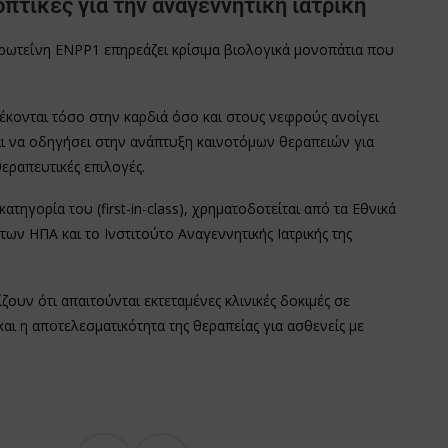
πτικές για την αναγεννητική ιατρική
πρωτεΐνη ENPP1 επηρεάζει κρίσιμα βιολογικά μονοπάτια που
λέκονται τόσο στην καρδιά όσο και στους νεφρούς ανοίγει
ται να οδηγήσει στην ανάπτυξη καινοτόμων θεραπειών για
εραπευτικές επιλογές.
γορία του (first-in-class), χρηματοδοτείται από τα Εθνικά
των ΗΠΑ και το Ινστιτούτο Αναγεννητικής Ιατρικής της
ουν ότι απαιτούνται εκτεταμένες κλινικές δοκιμές σε
ι η αποτελεσματικότητα της θεραπείας για ασθενείς με