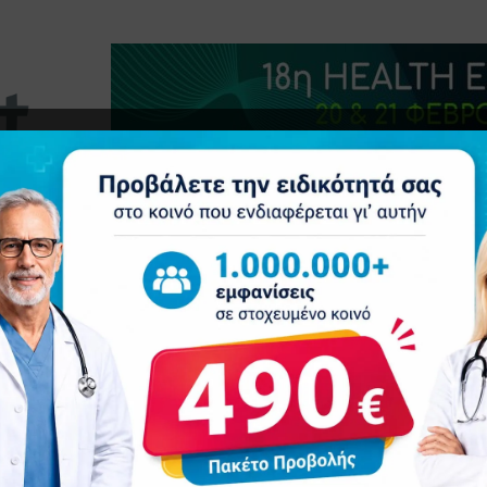
τητα
Δελτία Τύπου
Προβολή Ιατρού
Συνέδρια
Ε
ατα ανοίγουν τον δρόμο για καινοτόμες θεραπείες