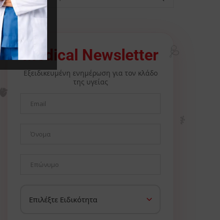
Medical Newsletter
🩺
Εξειδικευμένη ενημέρωση για τον κλάδο
της υγείας
🫀
⚕️