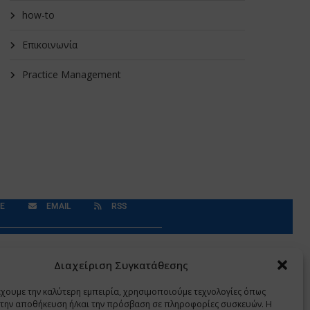
how-to
Επικοινωνία
Practice Management
E
EMAIL
RSS
Δεδομένα Προσωπικού Χαρακτήρα
Application
Διαχείριση Συγκατάθεσης
έχουμε την καλύτερη εμπειρία, χρησιμοποιούμε τεχνολογίες όπως
α την αποθήκευση ή/και την πρόσβαση σε πληροφορίες συσκευών. Η