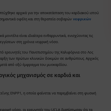
πτύχθηκε αρχικά για την αποκατάσταση του καρδιακού ιστού
 σημαντικά οφέλη και στη θεραπεία σοβαρών
νεφρικών
ά μοντέλα είναι ιδιαίτερα ενθαρρυντικά, ενισχύοντας τις
εγγίσεων στη χρόνια νεφρική νόσο.
ό ερευνητές του Πανεπιστημίου της Καλιφόρνια στο Λος
έναρξη των πρώτων κλινικών δοκιμών σε ανθρώπους. Αρχικός
ς μετά από οξύ έμφραγμα του μυοκαρδίου.
γικός μηχανισμός σε καρδιά και
εΐνης ENPP1, η οποία φαίνεται να παρεμβαίνει στη φυσική
εφρική νόσο, οι ερευνητές του UCLA διαπίστωσαν ότι τα