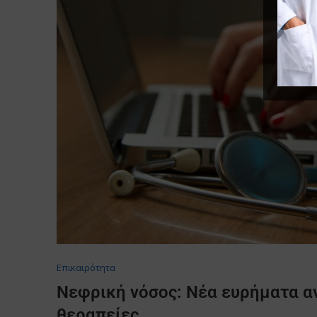
Επικαιρότητα
Νεφρική νόσος: Νέα ευρήματα αν
θεραπείες