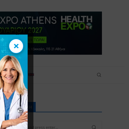
×
×
πικοινωνία
ΑΝΑΖΉΤΗΣΗ