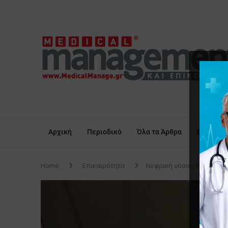
Αρχική
Περιοδικό
Όλα τα Άρθρα
Επικαιρό
Home
Επικαιρότητα
Νεφρική νόσος: Νέα ευρήμ