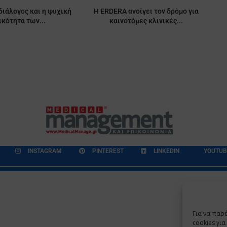
διάλογος και η ψυχική
Η ERDERA ανοίγει τον δρόμο για
ικότητα των...
καινοτόμες κλινικές...
INSTAGRAM
PINTEREST
LINKEDIN
YOUTUB
εδομένων
Επικοινωνία
Ποιοι Είμαστε
Ποιοι μας Εμπιστεύονται
Για να παρ
Copyright 2009 - 2026
©
Χαραμή Α.Ε.
cookies γι