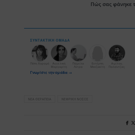
Πώς σας φάνηκε 
ΣΥΝΤΑΚΤΙΚΉ ΟΜΆΔΑ
Πόπη Χαραμή
Αγγελική
Πάμελα
Ευτέρπη
Αιμίλιος
Μαργαρίτη
Λύτρα
Μουζακίτη
Παλάντζας
Γνωρίστε την ομάδα →
ΝΈΑ ΘΕΡΑΠΕΊΑ
ΝΕΦΡΙΚΉ ΝΌΣΟΣ