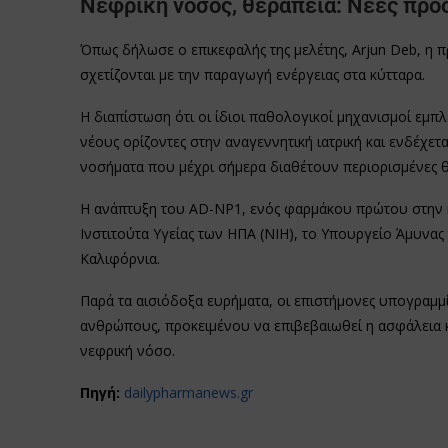
Νεφρική νόσος, θεραπεία: Νέες προο
Όπως δήλωσε ο επικεφαλής της μελέτης, Arjun Deb, η 
σχετίζονται με την παραγωγή ενέργειας στα κύτταρα.
Η διαπίστωση ότι οι ίδιοι παθολογικοί μηχανισμοί εμπ
νέους ορίζοντες στην αναγεννητική ιατρική και ενδέχε
νοσήματα που μέχρι σήμερα διαθέτουν περιορισμένες θ
Η ανάπτυξη του AD-NP1, ενός φαρμάκου πρώτου στην κατη
Ινστιτούτα Υγείας των ΗΠΑ (NIH), το Υπουργείο Άμυνας 
Καλιφόρνια.
Παρά τα αισιόδοξα ευρήματα, οι επιστήμονες υπογραμμίζ
ανθρώπους, προκειμένου να επιβεβαιωθεί η ασφάλεια κα
νεφρική νόσο.
Πηγή:
dailypharmanews.gr