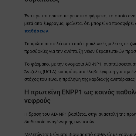
Ένα πρωτοποριακό πειραματικό φάρμακο, το οποίο ανα
μετά από έμφραγμα, φαίνεται ότι μπορεί να προσφέρει
παθήσεων.
Τα πρώτα αποτελέσματα από προκλινικές μελέτες σε ζωικ
προσδοκίες για την ανάπτυξη νέων θεραπευτικών προσ
Το φάρμακο, με την ονομασία AD-NP1, αναπτύσσεται απ
Άντζελες (UCLA) και πρόσφατα έλαβε έγκριση για την 
στόχος του είναι η πρόληψη της καρδιακής ανεπάρκεια
Η πρωτεΐνη ENPP1 ως κοινός παθολο
νεφρούς
Η δράση του AD-NP1 βασίζεται στην αναστολή της πρωτ
διαδικασία αναγέννησης των ιστών.
Μελετώντας δείγματα βιοψίας από ασθενείς με χρόνια ν