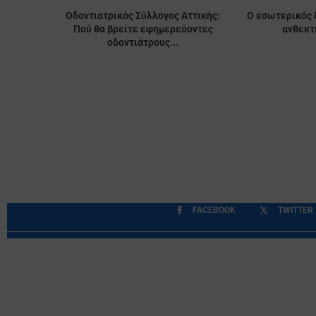
Οδοντιατρικός Σύλλογος Αττικής:
Ο εσωτερικός 
Πού θα βρείτε εφημερεύοντες
ανθεκτ
οδοντιάτρους...
FACEBOOK
TWITTER
Περιορισμοί Ευθύνης
Προστασία Προσωπικών Δ