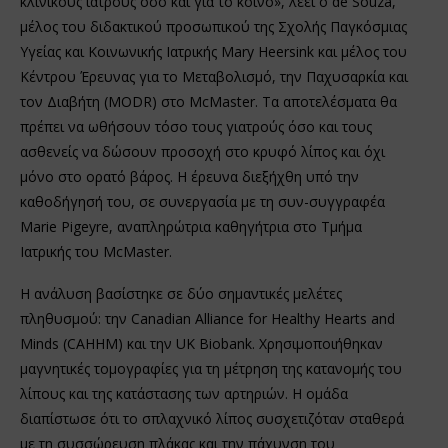
κλινικούς ιατρούς όσο και για το κοινό», λέει ο de Souza,
μέλος του διδακτικού προσωπικού της Σχολής Παγκόσμιας
Υγείας και Κοινωνικής Ιατρικής Mary Heersink και μέλος του
Κέντρου Έρευνας για το Μεταβολισμό, την Παχυσαρκία και
τον Διαβήτη (MODR) στο McMaster. Τα αποτελέσματα θα
πρέπει να ωθήσουν τόσο τους γιατρούς όσο και τους
ασθενείς να δώσουν προσοχή στο κρυφό λίπος και όχι
μόνο στο ορατό βάρος. Η έρευνα διεξήχθη υπό την
καθοδήγησή του, σε συνεργασία με τη συν-συγγραφέα
Marie Pigeyre, αναπληρώτρια καθηγήτρια στο Τμήμα
Ιατρικής του McMaster.
Η ανάλυση βασίστηκε σε δύο σημαντικές μελέτες
πληθυσμού: την Canadian Alliance for Healthy Hearts and
Minds (CAHHM) και την UK Biobank. Χρησιμοποιήθηκαν
μαγνητικές τομογραφίες για τη μέτρηση της κατανομής του
λίπους και της κατάστασης των αρτηριών. Η ομάδα
διαπίστωσε ότι το σπλαχνικό λίπος συσχετιζόταν σταθερά
με τη συσσώρευση πλάκας και την πάχυνση του