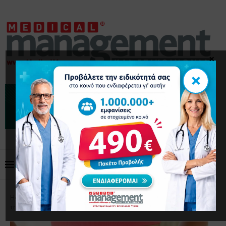
×
×
Home
Επικαιρότητα
Το κρυμμένο λίπος απειλεί
την καρδιά