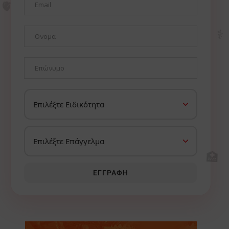
⚕️
🏥
ΕΓΓΡΑΦΉ