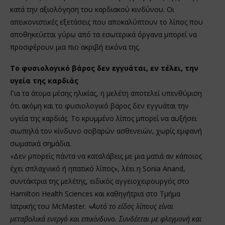
κατά την αξιολόγηση του καρδιακού κινδύνου. Οι
απεικονιστικές εξετάσεις που αποκαλύπτουν το λίπος που
αποθηκεύεται γύρω από τα εσωτερικά όργανα μπορεί να
προσφέρουν μια πιο ακριβή εικόνα της.
Το φυσιολογικό βάρος δεν εγγυάται, εν τέλει, την
υγεία της καρδιάς
Για τα άτομα μέσης ηλικίας, η μελέτη αποτελεί υπενθύμιση
ότι ακόμη και το φυσιολογικό βάρος δεν εγγυάται την
υγεία της καρδιάς. Το κρυμμένο λίπος μπορεί να αυξήσει
σιωπηλά τον κίνδυνο σοβαρών ασθενειών, χωρίς εμφανή
σωματικά σημάδια.
«Δεν μπορείς πάντα να καταλάβεις με μια ματιά αν κάποιος
έχει σπλαχνικό ή ηπατικό λίπος», λέει η Sonia Anand,
συντάκτρια της μελέτης, ειδικός αγγειοχειρουργός στο
Hamilton Health Sciences και καθηγήτρια στο Τμήμα
Ιατρικής του McMaster. «
Αυτό το είδος λίπους είναι
μεταβολικά ενεργό και επικίνδυνο. Συνδέεται με φλεγμονή και