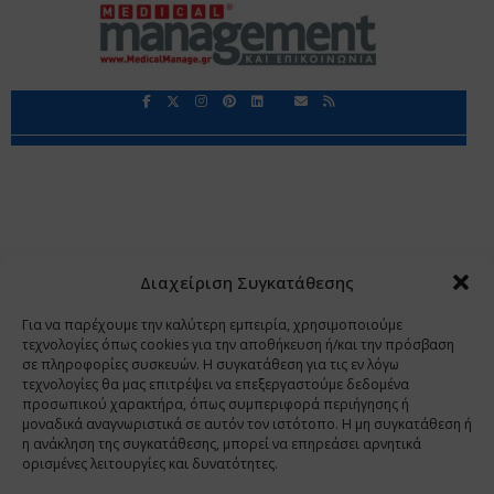
Περιορισμοί Ευθύνης
Προστασία Προσωπικών Δεδομένων
Επικοινωνία
Ποιοι Είμαστε
Ποιοι μας Εμπιστεύονται
Δεδομένα Προσωπικού Χαρακτήρα
Application
Διαχείριση Συγκατάθεσης
Copyright 2009 - 2026
©
Χαραμή Α.Ε.
Για να παρέχουμε την καλύτερη εμπειρία, χρησιμοποιούμε
τεχνολογίες όπως cookies για την αποθήκευση ή/και την πρόσβαση
σε πληροφορίες συσκευών. Η συγκατάθεση για τις εν λόγω
τεχνολογίες θα μας επιτρέψει να επεξεργαστούμε δεδομένα
www.PharmaManage.gr
•
www.HealthExpo.gr
•
www.YO.gr
προσωπικού χαρακτήρα, όπως συμπεριφορά περιήγησης ή
μοναδικά αναγνωριστικά σε αυτόν τον ιστότοπο. Η μη συγκατάθεση ή
•
www.GreekShares.com
•
www.eLearning-
η ανάκληση της συγκατάθεσης, μπορεί να επηρεάσει αρνητικά
PharmaManage.gr
•
www.Charami-SA.gr
ορισμένες λειτουργίες και δυνατότητες.
Η ιστοσελίδα www.MedicalManage.gr απευθύνεται σε