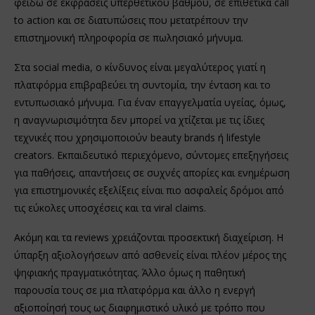
φειδώ σε εκφράσεις υπερθετικού βαθμού, σε επιθετικά call
to action και σε διατυπώσεις που μετατρέπουν την
επιστημονική πληροφορία σε πωλησιακό μήνυμα.
Στα social media, ο κίνδυνος είναι μεγαλύτερος γιατί η
πλατφόρμα επιβραβεύει τη συντομία, την ένταση και το
εντυπωσιακό μήνυμα. Για έναν επαγγελματία υγείας, όμως,
η αναγνωρισιμότητα δεν μπορεί να χτίζεται με τις ίδιες
τεχνικές που χρησιμοποιούν beauty brands ή lifestyle
creators. Εκπαιδευτικό περιεχόμενο, σύντομες επεξηγήσεις
για παθήσεις, απαντήσεις σε συχνές απορίες και ενημέρωση
για επιστημονικές εξελίξεις είναι πιο ασφαλείς δρόμοι από
τις εύκολες υποσχέσεις και τα viral claims.
Ακόμη και τα reviews χρειάζονται προσεκτική διαχείριση. Η
ύπαρξη αξιολογήσεων από ασθενείς είναι πλέον μέρος της
ψηφιακής πραγματικότητας. Άλλο όμως η παθητική
παρουσία τους σε μια πλατφόρμα και άλλο η ενεργή
αξιοποίησή τους ως διαφημιστικό υλικό με τρόπο που