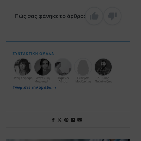
Πώς σας φάνηκε το άρθρο;
ΣΥΝΤΑΚΤΙΚΉ ΟΜΆΔΑ
Πόπη Χαραμή
Αγγελική
Πάμελα
Ευτέρπη
Αιμίλιος
Μαργαρίτη
Λύτρα
Μουζακίτη
Παλάντζας
Γνωρίστε την ομάδα →