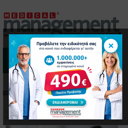
×
×
Home
Μάρκετινγκ
Τι επιτρέπεται στην ιατρική
διαφήμιση