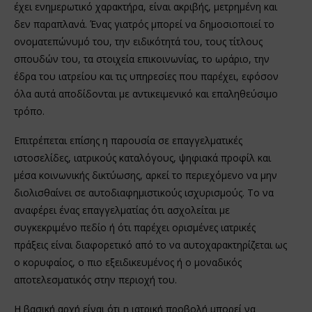
έχει ενημερωτικό χαρακτήρα, είναι ακριβής, μετρημένη και
δεν παραπλανά. Ένας γιατρός μπορεί να δημοσιοποιεί το
ονοματεπώνυμό του, την ειδικότητά του, τους τίτλους
σπουδών του, τα στοιχεία επικοινωνίας, το ωράριο, την
έδρα του ιατρείου και τις υπηρεσίες που παρέχει, εφόσον
όλα αυτά αποδίδονται με αντικειμενικό και επαληθεύσιμο
τρόπο.
Επιτρέπεται επίσης η παρουσία σε επαγγελματικές
ιστοσελίδες, ιατρικούς καταλόγους, ψηφιακά προφίλ και
μέσα κοινωνικής δικτύωσης, αρκεί το περιεχόμενο να μην
διολισθαίνει σε αυτοδιαφημιστικούς ισχυρισμούς. Το να
αναφέρει ένας επαγγελματίας ότι ασχολείται με
συγκεκριμένο πεδίο ή ότι παρέχει ορισμένες ιατρικές
πράξεις είναι διαφορετικό από το να αυτοχαρακτηρίζεται ως
ο κορυφαίος, ο πιο εξειδικευμένος ή ο μοναδικός
αποτελεσματικός στην περιοχή του.
Η βασική αρχή είναι ότι η ιατρική προβολή μπορεί να