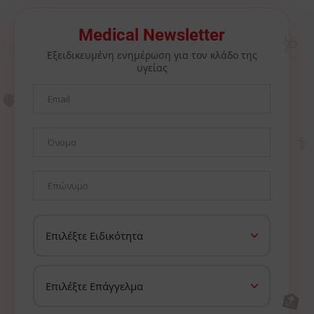
🩺
Medical Newsletter
Εξειδικευμένη ενημέρωση για τον κλάδο της
υγείας
🫀
⚕️
🏥