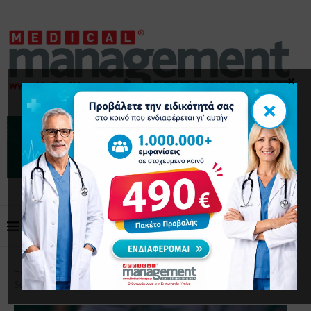
×
×
Home
Επικαιρότητα
ΣτΕ: Θέτει αυστηρούς κανόνες
διαφάνειας για τις μονομερείς αυξήσεις στα ασφάλιστρα υγείας