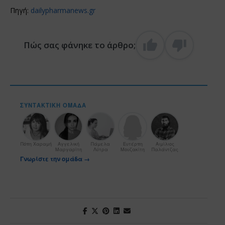
Πηγή:
dailypharmanews.gr
Πώς σας φάνηκε το άρθρο;
ΣΥΝΤΑΚΤΙΚΉ ΟΜΆΔΑ
Πόπη Χαραμή
Αγγελική
Πάμελα
Ευτέρπη
Αιμίλιος
Μαργαρίτη
Λύτρα
Μουζακίτη
Παλάντζας
Γνωρίστε την ομάδα →