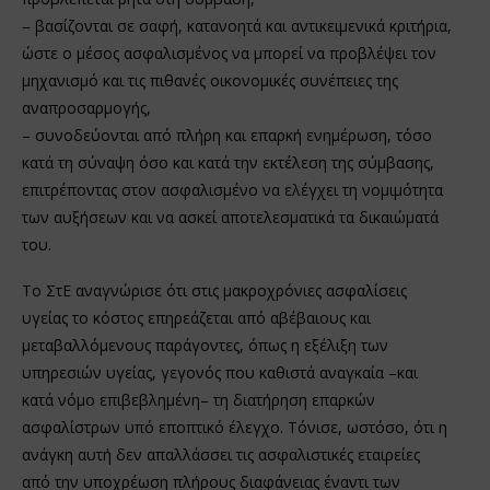
– βασίζονται σε σαφή, κατανοητά και αντικειμενικά κριτήρια,
ώστε ο μέσος ασφαλισμένος να μπορεί να προβλέψει τον
μηχανισμό και τις πιθανές οικονομικές συνέπειες της
αναπροσαρμογής,
– συνοδεύονται από πλήρη και επαρκή ενημέρωση, τόσο
κατά τη σύναψη όσο και κατά την εκτέλεση της σύμβασης,
επιτρέποντας στον ασφαλισμένο να ελέγχει τη νομιμότητα
των αυξήσεων και να ασκεί αποτελεσματικά τα δικαιώματά
του.
Το ΣτΕ αναγνώρισε ότι στις μακροχρόνιες ασφαλίσεις
υγείας το κόστος επηρεάζεται από αβέβαιους και
μεταβαλλόμενους παράγοντες, όπως η εξέλιξη των
υπηρεσιών υγείας, γεγονός που καθιστά αναγκαία –και
κατά νόμο επιβεβλημένη– τη διατήρηση επαρκών
ασφαλίστρων υπό εποπτικό έλεγχο. Τόνισε, ωστόσο, ότι η
ανάγκη αυτή δεν απαλλάσσει τις ασφαλιστικές εταιρείες
από την υποχρέωση πλήρους διαφάνειας έναντι των