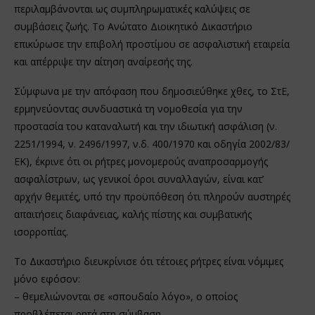
περιλαμβάνονται ως συμπληρωματικές καλύψεις σε
συμβάσεις ζωής. Το Ανώτατο Διοικητικό Δικαστήριο
επικύρωσε την επιβολή προστίμου σε ασφαλιστική εταιρεία
και απέρριψε την αίτηση αναίρεσής της.
Σύμφωνα με την απόφαση που δημοσιεύθηκε χθες, το ΣτΕ,
ερμηνεύοντας συνδυαστικά τη νομοθεσία για την
προστασία του καταναλωτή και την ιδιωτική ασφάλιση (ν.
2251/1994, ν. 2496/1997, ν.δ. 400/1970 και οδηγία 2002/83/
ΕΚ), έκρινε ότι οι ρήτρες μονομερούς αναπροσαρμογής
ασφαλίστρων, ως γενικοί όροι συναλλαγών, είναι κατ’
αρχήν θεμιτές, υπό την προϋπόθεση ότι πληρούν αυστηρές
απαιτήσεις διαφάνειας, καλής πίστης και συμβατικής
ισορροπίας.
Το Δικαστήριο διευκρίνισε ότι τέτοιες ρήτρες είναι νόμιμες
μόνο εφόσον:
– θεμελιώνονται σε «σπουδαίο λόγο», ο οποίος
προβλέπεται ρητά στη σύμβαση,