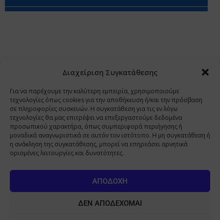
Περιορισμοί Ευθύνης
Προστασία Προσωπικών Δεδομένων
Επικοινωνία
Ποιοι Είμαστε
Ποιοι μας Εμπιστεύονται
Δεδομένα Προσωπικού Χαρακτήρα
Application
Διαχείριση Συγκατάθεσης
Copyright 2009 - 2026
©
Χαραμή Α.Ε.
Για να παρέχουμε την καλύτερη εμπειρία, χρησιμοποιούμε
τεχνολογίες όπως cookies για την αποθήκευση ή/και την πρόσβαση
σε πληροφορίες συσκευών. Η συγκατάθεση για τις εν λόγω
τεχνολογίες θα μας επιτρέψει να επεξεργαστούμε δεδομένα
www.PharmaManage.gr
•
www.HealthExpo.gr
•
www.YO.gr
προσωπικού χαρακτήρα, όπως συμπεριφορά περιήγησης ή
μοναδικά αναγνωριστικά σε αυτόν τον ιστότοπο. Η μη συγκατάθεση ή
•
www.GreekShares.com
•
www.eLearning-
η ανάκληση της συγκατάθεσης, μπορεί να επηρεάσει αρνητικά
PharmaManage.gr
•
www.Charami-SA.gr
ορισμένες λειτουργίες και δυνατότητες.
Η ιστοσελίδα www.MedicalManage.gr απευθύνεται σε
Επαγγελματίες Υγείας.
Με την παραμονή σας σε αυτή δηλώνετε,
ΑΠΟΔΟΧΉ
με ατομική σας ευθύνη και γνωρίζοντας τις κυρώσεις που
προβλέπονται από τις διατάξεις της παραγράφου 6 του άρθρου 22 του
ΔΕΝ ΑΠΟΔΈΧΟΜΑΙ
νόμου 1599/1986, ότι είστε Επαγγελματίας Υγείας.