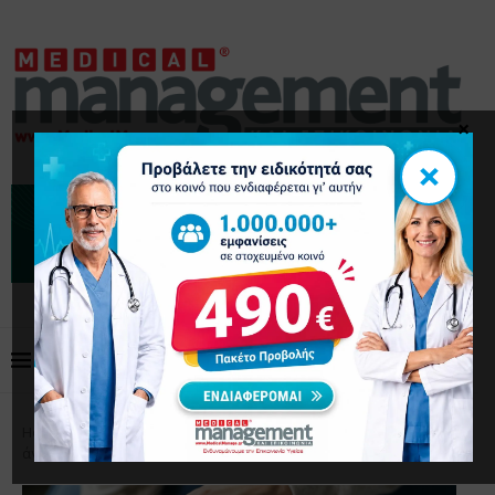
×
×
Home
Επικαιρότητα
Αυξάνονται οι ιώσεις μετά το
άνοιγμα των σχολείων – Οδηγίες παιδιάτρου προς τους γονείς