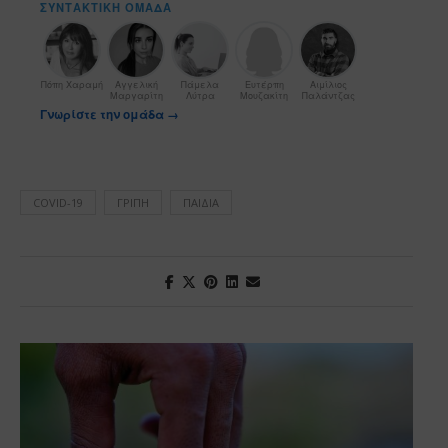
ΣΥΝΤΑΚΤΙΚΉ ΟΜΆΔΑ
Πόπη Χαραμή
Αγγελική
Πάμελα
Ευτέρπη
Αιμίλιος
Μαργαρίτη
Λύτρα
Μουζακίτη
Παλάντζας
Γνωρίστε την ομάδα →
COVID-19
ΓΡΊΠΗ
ΠΑΙΔΙΆ