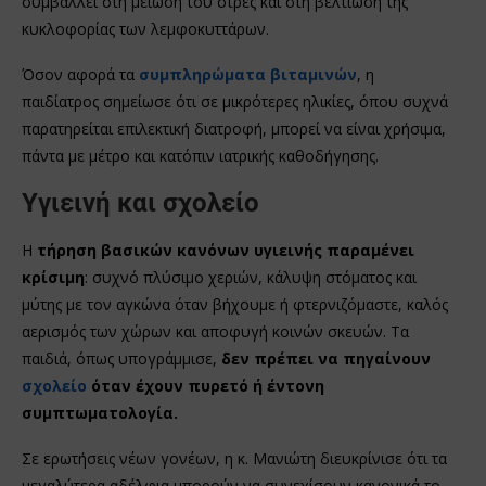
συμβάλλει στη μείωση του στρες και στη βελτίωση της
κυκλοφορίας των λεμφοκυττάρων.
Όσον αφορά τα
συμπληρώματα βιταμινών
, η
παιδίατρος σημείωσε ότι σε μικρότερες ηλικίες, όπου συχνά
παρατηρείται επιλεκτική διατροφή, μπορεί να είναι χρήσιμα,
πάντα με μέτρο και κατόπιν ιατρικής καθοδήγησης.
Υγιεινή και σχολείο
Η
τήρηση βασικών κανόνων υγιεινής παραμένει
κρίσιμη
: συχνό πλύσιμο χεριών, κάλυψη στόματος και
μύτης με τον αγκώνα όταν βήχουμε ή φτερνιζόμαστε, καλός
αερισμός των χώρων και αποφυγή κοινών σκευών. Τα
παιδιά, όπως υπογράμμισε,
δεν πρέπει να πηγαίνουν
σχολείο
όταν έχουν πυρετό ή έντονη
συμπτωματολογία.
Σε ερωτήσεις νέων γονέων, η κ. Μανιώτη διευκρίνισε ότι τα
μεγαλύτερα αδέλφια μπορούν να συνεχίσουν κανονικά το