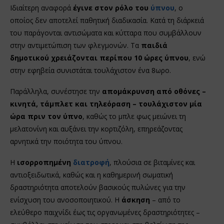
Ιδιαίτερη αναφορά
έγινε στον ρόλο του
ύπνου
, ο
οποίος δεν αποτελεί παθητική διαδικασία. Κατά τη διάρκειά
του παράγονται αντισώματα και κύτταρα που συμβάλλουν
στην αντιμετώπιση των φλεγμονών. Τα
παιδιά
δημοτικού χρειάζονται περίπου 10 ώρες ύπνου
, ενώ
στην εφηβεία συνιστάται τουλάχιστον ένα 8ωρο.
Παράλληλα, συνέστησε την
απομάκρυνση από οθόνες –
κινητά, τάμπλετ και τηλεόραση – τουλάχιστον μία
ώρα πριν τον ύπνο
, καθώς το μπλε φως μειώνει τη
μελατονίνη και αυξάνει την κορτιζόλη, επηρεάζοντας
αρνητικά την ποιότητα του ύπνου.
Η
ισορροπημένη
διατροφή
, πλούσια σε βιταμίνες και
αντιοξειδωτικά, καθώς και η καθημερινή σωματική
δραστηριότητα αποτελούν βασικούς πυλώνες για την
ενίσχυση του ανοσοποιητικού. Η
άσκηση
– από το
ελεύθερο παιχνίδι έως τις οργανωμένες δραστηριότητες –