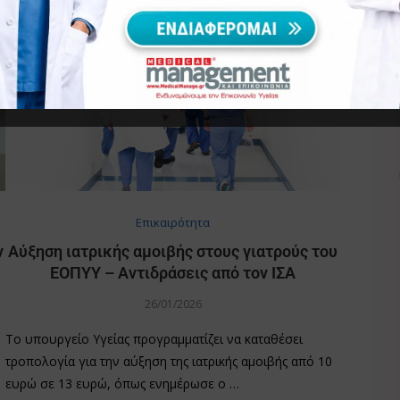
Επικαιρότητα
ν
Αύξηση ιατρικής αμοιβής στους γιατρούς του
ΕΟΠΥΥ – Αντιδράσεις από τον ΙΣΑ
26/01/2026
Το υπουργείο Υγείας προγραμματίζει να καταθέσει
τροπολογία για την αύξηση της ιατρικής αμοιβής από 10
ευρώ σε 13 ευρώ, όπως ενημέρωσε ο …