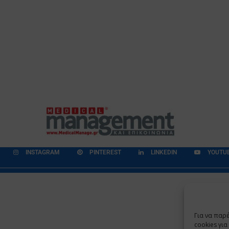
INSTAGRAM
PINTEREST
LINKEDIN
YOUTU
εδομένων
Επικοινωνία
Ποιοι Είμαστε
Ποιοι μας Εμπιστεύονται
Για να παρ
Copyright 2009 - 2026
©
Χαραμή Α.Ε.
cookies γι