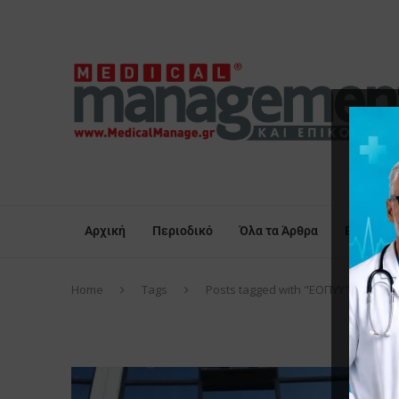
Αρχική
Περιοδικό
Όλα τα Άρθρα
Επικαιρό
Home
Tags
Posts tagged with "ΕΟΠΥΥ"
Ε