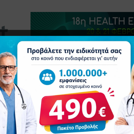
τητα
Δελτία Τύπου
Προβολή Ιατρού
Συνέδρια
Επ
ΟΠΥΥ