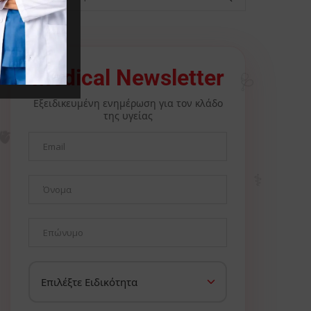
🩺
Medical Newsletter
Εξειδικευμένη ενημέρωση για τον κλάδο
της υγείας
🫀
⚕️