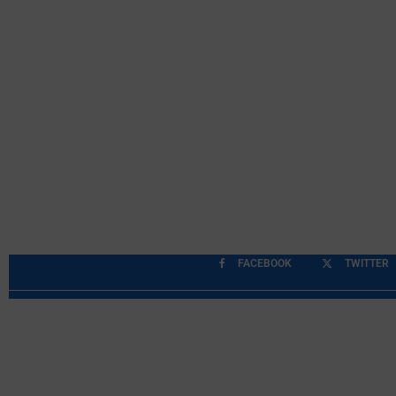
FACEBOOK
TWITTER
Περιορισμοί Ευθύνης
Προστασία Προσωπικών Δ