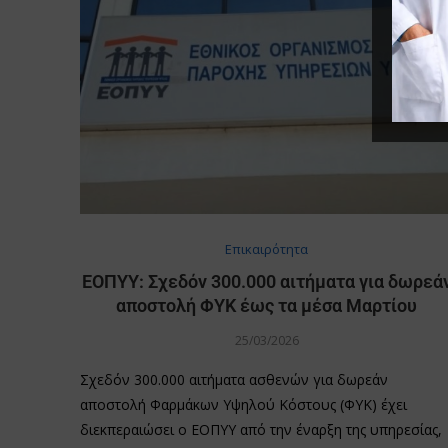
Επικαιρότητα
ΕΟΠΥΥ: Σχεδόν 300.000 αιτήματα για δωρεά
αποστολή ΦΥΚ έως τα μέσα Μαρτίου
25/03/2026
Σχεδόν 300.000 αιτήματα ασθενών για δωρεάν
αποστολή Φαρμάκων Υψηλού Κόστους (ΦΥΚ) έχει
διεκπεραιώσει ο ΕΟΠΥΥ από την έναρξη της υπηρεσίας,