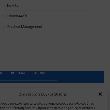
how-to
Επικοινωνία
Practice Management
BE
EMAIL
RSS
Δεδομένα Προσωπικού Χαρακτήρα
Application
Διαχείριση Συγκατάθεσης
έχουμε την καλύτερη εμπειρία, χρησιμοποιούμε τεχνολογίες όπως
α την αποθήκευση ή/και την πρόσβαση σε πληροφορίες συσκευών. Η