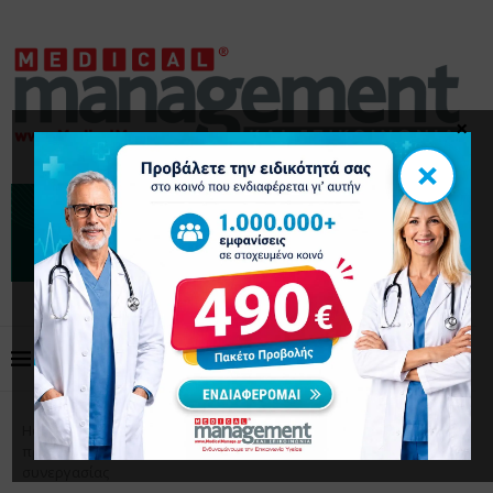
×
×
Home
Επικαιρότητα
Νέα σύμβαση ΕΟΠΥΥ: Οι
προσωπικοί ιατροί ζητούν διάλογο και δίκαιους όρους
συνεργασίας