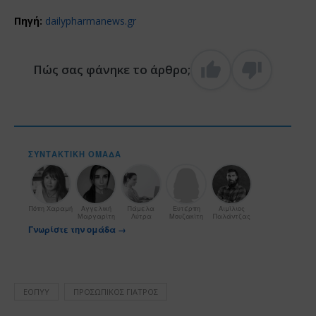
Πηγή:
dailypharmanews.gr
Πώς σας φάνηκε το άρθρο;
ΣΥΝΤΑΚΤΙΚΉ ΟΜΆΔΑ
Πόπη Χαραμή
Αγγελική
Πάμελα
Ευτέρπη
Αιμίλιος
Μαργαρίτη
Λύτρα
Μουζακίτη
Παλάντζας
Γνωρίστε την ομάδα →
ΕΟΠΥΥ
ΠΡΟΣΩΠΙΚΌΣ ΓΙΑΤΡΌΣ