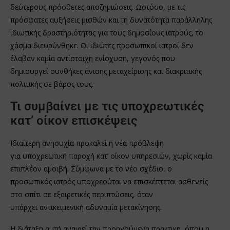
δεύτερους πρόσθετες αποζημιώσεις. Ωστόσο, με τις
πρόσφατες αυξήσεις μισθών και τη δυνατότητα παράλληλης
ιδιωτικής δραστηριότητας για τους δημοσίους ιατρούς, το
χάσμα διευρύνθηκε. Οι ιδιώτες προσωπικοί ιατροί δεν
έλαβαν καμία αντίστοιχη ενίσχυση, γεγονός που
δημιουργεί συνθήκες άνισης μεταχείρισης και διακριτικής
πολιτικής σε βάρος τους.
Τι συμβαίνει με τις υποχρεωτικές
κατ’ οίκον επισκέψεις
Ιδιαίτερη ανησυχία προκαλεί η νέα πρόβλεψη
για υποχρεωτική παροχή κατ’ οίκον υπηρεσιών, χωρίς καμία
επιπλέον αμοιβή. Σύμφωνα με το νέο σχέδιο, ο
προσωπικός ιατρός υποχρεούται να επισκέπτεται ασθενείς
στο σπίτι σε εξαιρετικές περιπτώσεις, όταν
υπάρχει αντικειμενική αδυναμία μετακίνησης.
Η διάταξη αυτή αναιρεί την προηγούμενη πρακτική, όπου η