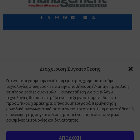
Περιορισμοί Ευθύνης
Προστασία Προσωπικών Δεδομένων
Επικοινωνία
Ποιοι Είμαστε
Ποιοι μας Εμπιστεύονται
Δεδομένα Προσωπικού Χαρακτήρα
Application
Διαχείριση Συγκατάθεσης
Copyright 2009 - 2026
©
Χαραμή Α.Ε.
Για να παρέχουμε την καλύτερη εμπειρία, χρησιμοποιούμε
τεχνολογίες όπως cookies για την αποθήκευση ή/και την πρόσβαση
σε πληροφορίες συσκευών. Η συγκατάθεση για τις εν λόγω
τεχνολογίες θα μας επιτρέψει να επεξεργαστούμε δεδομένα
www.PharmaManage.gr
•
www.HealthExpo.gr
•
www.YO.gr
προσωπικού χαρακτήρα, όπως συμπεριφορά περιήγησης ή
μοναδικά αναγνωριστικά σε αυτόν τον ιστότοπο. Η μη συγκατάθεση ή
•
www.GreekShares.com
•
www.eLearning-
η ανάκληση της συγκατάθεσης, μπορεί να επηρεάσει αρνητικά
PharmaManage.gr
•
www.Charami-SA.gr
ορισμένες λειτουργίες και δυνατότητες.
Η ιστοσελίδα www.MedicalManage.gr απευθύνεται σε
Επαγγελματίες Υγείας.
Με την παραμονή σας σε αυτή δηλώνετε,
ΑΠΟΔΟΧΉ