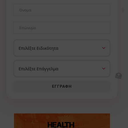
⚕️
🏥
ΕΓΓΡΑΦΉ