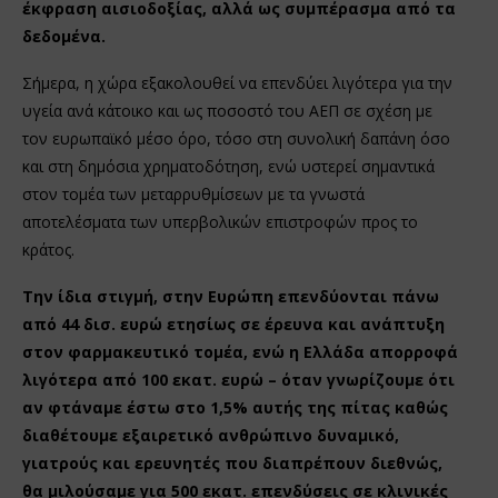
έκφραση αισιοδοξίας, αλλά ως συμπέρασμα από τα
δεδομένα.
Σήμερα, η χώρα εξακολουθεί να επενδύει λιγότερα για την
υγεία ανά κάτοικο και ως ποσοστό του ΑΕΠ σε σχέση με
τον ευρωπαϊκό μέσο όρο, τόσο στη συνολική δαπάνη όσο
και στη δημόσια χρηματοδότηση, ενώ υστερεί σημαντικά
στον τομέα των μεταρρυθμίσεων με τα γνωστά
αποτελέσματα των υπερβολικών επιστροφών προς το
κράτος.
Την ίδια στιγμή, στην Ευρώπη επενδύονται πάνω
από 44 δισ. ευρώ ετησίως σε έρευνα και ανάπτυξη
στον φαρμακευτικό τομέα, ενώ η Ελλάδα απορροφά
λιγότερα από 100 εκατ. ευρώ – όταν γνωρίζουμε ότι
αν φτάναμε έστω στο 1,5% αυτής της πίτας καθώς
διαθέτουμε εξαιρετικό ανθρώπινο δυναμικό,
γιατρούς και ερευνητές που διαπρέπουν διεθνώς,
θα μιλούσαμε για 500 εκατ. επενδύσεις σε κλινικές