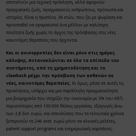
αποτελούν μια τεχνική πρόκληση, αλλά αφορούν
πραγματικές ζωές, πραγματικούς ανθρώπους, πρόσωπα και
ιστορίες. Είναι η Χριστίνα, 36 ετών, που ζει με ψωρίαση και
προσπαθεί να οραματιστεί ένα μέλλον με καλύτερη
ποιότητα ζωής χωρίς το άγχος της πρόσβασης στις νέες
καινοτόμες θεραπείες που έρχονται.
Και οι ανισορροπίες δεν είναι μόνο στις ημέρες
κάλυψης. Αντανακλώνται σε όλα τα επίπεδα του
συστήματος, από τη χρηματοδότηση και το
clawback μέχρι την πρόσβαση των ασθενών σε
νέες, καινοτόμες θεραπείες.
Κι όμως, μέσα σε αυτές τις
προκλήσεις, υπάρχει και μια παράλληλη πραγματικότητα:
μια βιομηχανία που στηρίζει την οικονομία με 3% του ΑΕΠ,
περισσότερες από 100.000 θέσεις εργασίας, εξαγωγές άνω
των 2,8 δισ. ευρώ, και επενδύσεις που τα τελευταία χρόνια
ξεπερνούν τα 246 εκατ. ευρώ μόνο σε κλινικές μελέτες,
patient support programs και ενημερωτικές καμπάνιες.