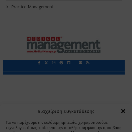
Practice Management
Περιορισμοί Ευθύνης
Προστασία Προσωπικών Δεδομένων
Επικοινωνία
Ποιοι Είμαστε
Ποιοι μας Εμπιστεύονται
Δεδομένα Προσωπικού Χαρακτήρα
Application
Διαχείριση Συγκατάθεσης
Copyright 2009 - 2026
©
Χαραμή Α.Ε.
Για να παρέχουμε την καλύτερη εμπειρία, χρησιμοποιούμε
τεχνολογίες όπως cookies για την αποθήκευση ή/και την πρόσβαση