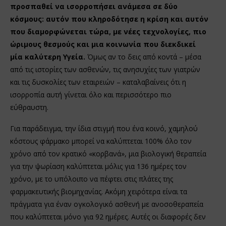
προσπαθεί να ισορροπήσει ανάμεσα σε δύο
κόσμους: αυτόν που κληροδότησε η κρίση και αυτόν
που διαμορφώνεται τώρα, με νέες τεχνολογίες, πιο
ώριμους θεσμούς και μια κοινωνία που διεκδικεί
μία καλύτερη Υγεία.
Όμως αν το δεις από κοντά – μέσα
από τις ιστορίες των ασθενών, τις ανησυχίες των γιατρών
και τις δυσκολίες των εταιρειών – καταλαβαίνεις ότι η
ισορροπία αυτή γίνεται όλο και περισσότερο πιο
εύθραυστη.
Για παράδειγμα, την ίδια στιγμή που ένα κοινό, χαμηλού
κόστους φάρμακο μπορεί να καλύπτεται 100% όλο τον
χρόνο από τον κρατικό «κορβανά», μια βιολογική θεραπεία
για την ψωρίαση καλύπτεται μόλις για 136 ημέρες τον
χρόνο, με το υπόλοιπο να πέφτει στις πλάτες της
φαρμακευτικής βιομηχανίας. Ακόμη χειρότερα είναι τα
πράγματα για έναν ογκολογικό ασθενή με ανοσοθεραπεία
που καλύπτεται μόνο για 92 ημέρες. Αυτές οι διαφορές δεν