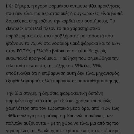
Ι.Κ.:
Σήμερα, η αγορά φαρμάκου αντιμετωπίζει προκλήσεις
που δεν είναι πια περιστασιακές ή συγκυριακές. Είναι βαθιά
δομικές και επηρεάζουν την καρδιά του συστήματος. Το
clawback αποτελεί πλέον το πιο χαρακτηριστικό
παράδειγμα αυτού του προβλήματος: με ποσοστά που
φτάνουν το 75,5% στα νοσοκομειακά φάρμακα και το 63%
στον ΕΟΠΥΥ, η Ελλάδα βρίσκεται σε επίπεδα χωρίς
ευρωπαϊκό προηγούμενο. Η αύξηση που σημειώθηκε την
τελευταία πενταετία, της τάξης του 35% έως 53%,
αποδεικνύει ότι η επιβάρυνση αυτή δεν είναι μηχανισμός
εξορθολογισμού, αλλά παράγοντας αποσταθεροποίησης.
Την ίδια στιγμή, η δημόσια φαρμακευτική δαπάνη
παραμένει σχετικά στάσιμη εδώ και χρόνια και σαφώς
χαμηλότερη από τον ευρωπαϊκό μέσο όρο, από -12% έως
-46% ανάλογα με τη σύγκριση. Και ενώ οι ανάγκες των
πολιτών αυξάνονται – με τη χώρα να είναι μία από τις πιο
γηρασμένες της Ευρώπης και περίπου ένας στους τέσσερις