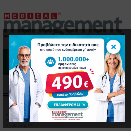
×
×
Home
Συνέντευξη
Πως διαμορφώνεται το τοπίο
στη φαρμακευτική αγορά: Ιωάννης Κωτσιόπουλος, Γενικός
Διευθυντής PIF