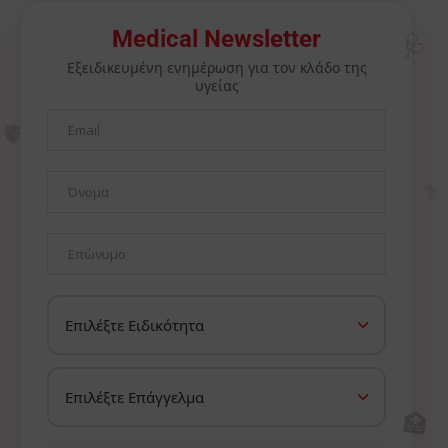
🩺
Medical Newsletter
Εξειδικευμένη ενημέρωση για τον κλάδο της
υγείας
🫀
⚕️
🏥