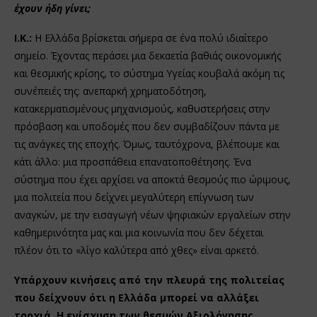
έχουν ήδη γίνει;
Ι.Κ.:
Η Ελλάδα βρίσκεται σήμερα σε ένα πολύ ιδιαίτερο
σημείο. Έχοντας περάσει μια δεκαετία βαθιάς οικονομικής
και θεσμικής κρίσης, το σύστημα Υγείας κουβαλά ακόμη τις
συνέπειές της: ανεπαρκή χρηματοδότηση,
κατακερματισμένους μηχανισμούς, καθυστερήσεις στην
πρόσβαση και υποδομές που δεν συμβαδίζουν πάντα με
τις ανάγκες της εποχής. Όμως, ταυτόχρονα, βλέπουμε και
κάτι άλλο: μια προσπάθεια επανατοποθέτησης. Ένα
σύστημα που έχει αρχίσει να αποκτά θεσμούς πιο ώριμους,
μια πολιτεία που δείχνει μεγαλύτερη επίγνωση των
αναγκών, με την εισαγωγή νέων ψηφιακών εργαλείων στην
καθημερινότητα μας και μια κοινωνία που δεν δέχεται
πλέον ότι το «λίγο καλύτερα από χθες» είναι αρκετό.
Υπάρχουν κινήσεις από την πλευρά της πολιτείας
που δείχνουν ότι η Ελλάδα μπορεί να αλλάξει
τροχιά. Η ενίσχυση των θεσμών Αξιολόγησης