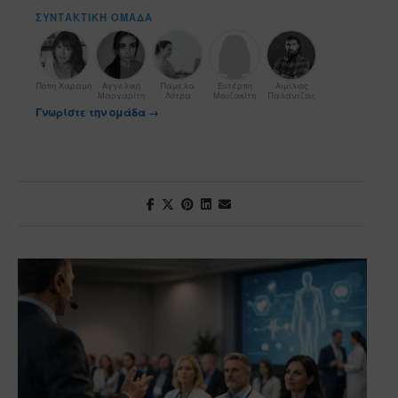
ΣΥΝΤΑΚΤΙΚΉ ΟΜΆΔΑ
Πόπη Χαραμή
Αγγελική
Πάμελα
Ευτέρπη
Αιμίλιος
Μαργαρίτη
Λύτρα
Μουζακίτη
Παλάντζας
Γνωρίστε την ομάδα →