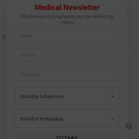
🩺
Medical Newsletter
Εξειδικευμένη ενημέρωση για τον κλάδο της
υγείας
🫀
⚕️
🏥
ΕΓΓΡΑΦΉ