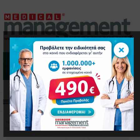
×
×
Home
Επικαιρότητα
Συνέντευξη του Προέδρου
του ΣΦΕΕ Ολύμπιου Παπαδημητρίου, στο MedicalManage.gr