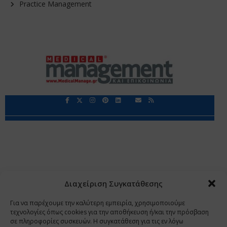
Practice Management
Περιορισμοί Ευθύνης
Προστασία Προσωπικών Δεδομένων
Επικοινωνία
Ποιοι Είμαστε
Ποιοι μας Εμπιστεύονται
Δεδομένα Προσωπικού Χαρακτήρα
Application
Διαχείριση Συγκατάθεσης
Copyright 2009 - 2026
©
Χαραμή Α.Ε.
Για να παρέχουμε την καλύτερη εμπειρία, χρησιμοποιούμε
τεχνολογίες όπως cookies για την αποθήκευση ή/και την πρόσβαση
σε πληροφορίες συσκευών. Η συγκατάθεση για τις εν λόγω