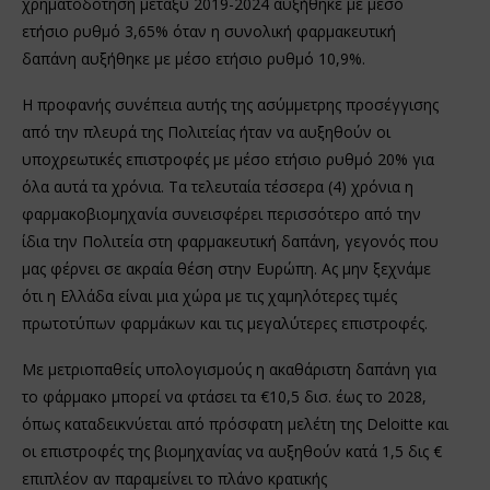
χρηματοδότηση μεταξύ 2019-2024 αυξήθηκε με μέσο
ετήσιο ρυθμό 3,65% όταν η συνολική φαρμακευτική
δαπάνη αυξήθηκε με μέσο ετήσιο ρυθμό 10,9%.
Η προφανής συνέπεια αυτής της ασύμμετρης προσέγγισης
από την πλευρά της Πολιτείας ήταν να αυξηθούν οι
υποχρεωτικές επιστροφές με μέσο ετήσιο ρυθμό 20% για
όλα αυτά τα χρόνια. Τα τελευταία τέσσερα (4) χρόνια η
φαρμακοβιομηχανία συνεισφέρει περισσότερο από την
ίδια την Πολιτεία στη φαρμακευτική δαπάνη, γεγονός που
μας φέρνει σε ακραία θέση στην Ευρώπη. Ας μην ξεχνάμε
ότι η Ελλάδα είναι μια χώρα με τις χαμηλότερες τιμές
πρωτοτύπων φαρμάκων και τις μεγαλύτερες επιστροφές.
Με μετριοπαθείς υπολογισμούς η ακαθάριστη δαπάνη για
το φάρμακο μπορεί να φτάσει τα €10,5 δισ. έως το 2028,
όπως καταδεικνύεται από πρόσφατη μελέτη της Deloitte και
οι επιστροφές της βιομηχανίας να αυξηθούν κατά 1,5 δις €
επιπλέον αν παραμείνει το πλάνο κρατικής