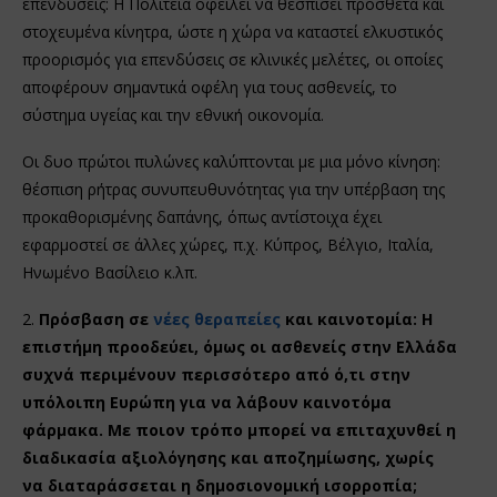
επενδύσεις: Η Πολιτεία οφείλει να θεσπίσει πρόσθετα και
στοχευμένα κίνητρα, ώστε η χώρα να καταστεί ελκυστικός
προορισμός για επενδύσεις σε κλινικές μελέτες, οι οποίες
αποφέρουν σημαντικά οφέλη για τους ασθενείς, το
σύστημα υγείας και την εθνική οικονομία.
Οι δυο πρώτοι πυλώνες καλύπτονται με μια μόνο κίνηση:
θέσπιση ρήτρας συνυπευθυνότητας για την υπέρβαση της
προκαθορισμένης δαπάνης, όπως αντίστοιχα έχει
εφαρμοστεί σε άλλες χώρες, π.χ. Κύπρος, Βέλγιο, Ιταλία,
Ηνωμένο Βασίλειο κ.λπ.
2.
Πρόσβαση σε
νέες θεραπείες
και καινοτομία: Η
επιστήμη προοδεύει, όμως οι ασθενείς στην Ελλάδα
συχνά περιμένουν περισσότερο από ό,τι στην
υπόλοιπη Ευρώπη για να λάβουν καινοτόμα
φάρμακα. Με ποιον τρόπο μπορεί να επιταχυνθεί η
διαδικασία αξιολόγησης και αποζημίωσης, χωρίς
να διαταράσσεται η δημοσιονομική ισορροπία;