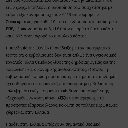
289.000 κρούσματα, 266 θανάτους και την απώλεια 7.470
ετών ζωής,. Επιπλέον, η υλοποίηση του συσχετίστηκε με
ετήσια εξοικονόμηση σχεδόν €213 εκατομμυρίων.
Συγκεκριμένα, για κάθε 1€ που επενδύεται στο παιδιατρικό
ΕΠΕ, εξοικονομούνται 3,11€ όσον αφορά το άμεσο κόστος
και 8,67€ όσον αφορά το συνολικό κόστος.
Η πανδημία της COVID-19 ανέδειξε με τον πιο εμφατικό
τρόπο ότι ο εμβολιασμός δεν είναι απλώς ένα υγειονομικό
εργαλείο, αλλά θεμέλιος λίθος της δημόσιας υγείας και της
κοινωνικής και οικονομικής ανθεκτικότητας. Ωστόσο, η
εμβολιαστική κόπωση που παρατηρείται μετά την πανδημία
έχει οδηγήσει σε σημαντική υστέρηση στην εμβολιαστική
κάλυψη που ενέχει σημαντικό κίνδυνο επανεμφάνισης
«ξεχασμένων» νοσημάτων. Αξίζει να αναφέρουμε τις
πρόσφατες εξάρσεις ιλαράς, κοκκύτη σε πολλές ευρωπαϊκές
χώρες και στην Ελλάδα.
Παρότι στην Ελλάδα υπάρχουν σημαντικά θεσμικά