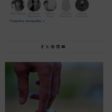
Πόπη Χαραμή
Αγγελική
Πάμελα
Ευτέρπη
Αιμίλιος
Μαργαρίτη
Λύτρα
Μουζακίτη
Παλάντζας
Γνωρίστε την ομάδα →