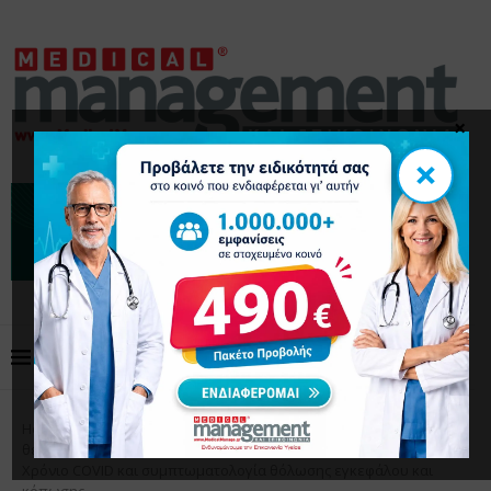
×
×
Home
Επικαιρότητα
Στατιστικά δεδομένα στη
θερινή αύξηση των περιστατικών κορονοϊού παγκοσμίως.
Χρόνιο COVID και συμπτωματολογία θόλωσης εγκεφάλου και
κόπωσης