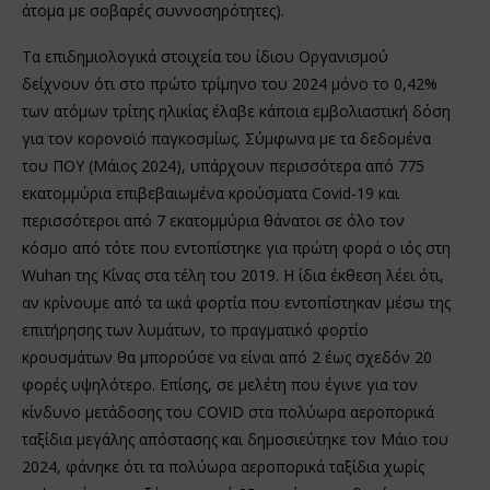
άτομα με σοβαρές συννοσηρότητες).
Τα επιδημιολογικά στοιχεία του ίδιου Οργανισμού
δείχνουν ότι στο πρώτο τρίμηνο του 2024 μόνο το 0,42%
των ατόμων τρίτης ηλικίας έλαβε κάποια εμβολιαστική δόση
για τον κορονοϊό παγκοσμίως. Σύμφωνα με τα δεδομένα
του ΠΟΥ (Μάιος 2024), υπάρχουν περισσότερα από 775
εκατομμύρια επιβεβαιωμένα κρούσματα Covid-19 και
περισσότεροι από 7 εκατομμύρια θάνατοι σε όλο τον
κόσμο από τότε που εντοπίστηκε για πρώτη φορά ο ιός στη
Wuhan της Κίνας στα τέλη του 2019. Η ίδια έκθεση λέει ότι,
αν κρίνουμε από τα ιικά φορτία που εντοπίστηκαν μέσω της
επιτήρησης των λυμάτων, το πραγματικό φορτίο
κρουσμάτων θα μπορούσε να είναι από 2 έως σχεδόν 20
φορές υψηλότερο. Επίσης, σε μελέτη που έγινε για τον
κίνδυνο μετάδοσης του COVID στα πολύωρα αεροπορικά
ταξίδια μεγάλης απόστασης και δημοσιεύτηκε τον Μάιο του
2024, φάνηκε ότι τα πολύωρα αεροπορικά ταξίδια χωρίς