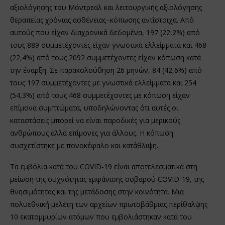
αξιολόγησης του Μόντρεαλ και λειτουργικής αξιολόγησης
θεραπείας χρόνιας ασθένειας–κόπωσης αντίστοιχα. Από
αυτούς που είχαν διαχρονικά δεδομένα, 197 (22,2%) από
τους 889 συμμετέχοντες είχαν γνωστικά ελλείμματα και 468
(22,4%) από τους 2092 συμμετέχοντες είχαν κόπωση κατά
την έναρξη. Σε παρακολούθηση 26 μηνών, 84 (42,6%) από
τους 197 συμμετέχοντες με γνωστικά ελλείμματα και 254
(54,3%) από τους 468 συμμετέχοντες με κόπωση είχαν
επίμονα συμπτώματα, υποδηλώνοντας ότι αυτές οι
καταστάσεις μπορεί να είναι παροδικές για μερικούς
ανθρώπους αλλά επίμονες για άλλους. Η κόπωση
συσχετίστηκε με πονοκέφαλο και κατάθλιψη.
Τα εμβόλια κατά του COVID-19 είναι αποτελεσματικά στη
μείωση της συχνότητας εμφάνισης σοβαρού COVID-19, της
θνησιμότητας και της μετάδοσης στην κοινότητα. Μια
πολυεθνική μελέτη των αρχείων πρωτοβάθμιας περίθαλψης
10 εκατομμυρίων ατόμων που εμβολιάστηκαν κατά του