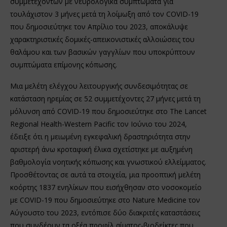
συμμετεχόντων με νευρολογικά συμπτώματα για
τουλάχιστον 3 μήνες μετά τη λοίμωξη από τον COVID-19
που δημοσιεύτηκε τον Απρίλιο του 2023, αποκάλυψε
χαρακτηριστικές δομικές-απεικονιστικές αλλοιώσεις του
θαλάμου και των βασικών γαγγλίων που υποκρύπτουν
συμπτώματα επίμονης κόπωσης.
Μια μελέτη ελέγχου λειτουργικής συνδεσιμότητας σε
κατάσταση ηρεμίας σε 52 συμμετέχοντες 27 μήνες μετά τη
μόλυνση από COVID-19 που δημοσιεύτηκε στο The Lancet
Regional Health-Western Pacific τον Ιούνιο του 2024,
έδειξε ότι η μειωμένη εγκεφαλική δραστηριότητα στην
αριστερή άνω κροταφική έλικα σχετίστηκε με αυξημένη
βαθμολογία νοητικής κόπωσης και γνωστικού ελλείμματος.
Προσθέτοντας σε αυτά τα στοιχεία, μια προοπτική μελέτη
κοόρτης 1837 ενηλίκων που εισήχθησαν στο νοσοκομείο
με COVID-19 που δημοσιεύτηκε στο Nature Medicine τον
Αύγουστο του 2023, εντόπισε δύο διακριτές καταστάσεις
που συνδέουν τα οξέα προφίλ αίματος-βιοδείκτες που