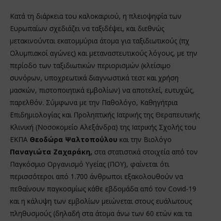
Κατά τη διάρκεια του καλοκαιριού, η πλειοψηφία των
Ευρωπαίων σχεδιάζει να ταξιδέψει, και διεθνώς
μετακινούνται εκατομμύρια άτομα για ταξιδιωτικούς (πχ
Ολυμπιακοί αγώνες) και μεταναστευτικούς λόγους, με την
περίοδο των ταξιδιωτικών περιορισμών (κλείσιμο
συνόρων, υποχρεωτικά διαγνωστικά τεστ και χρήση
μασκών, πιστοποιητικά εμβολίων) να αποτελεί, ευτυχώς,
παρελθόν. Σύμφωνα με την Παθολόγο, Καθηγήτρια
Επιδημιολογίας και Προληπτικής Ιατρικής της Θεραπευτικής
Κλινική (Νοσοκομείο Αλεξάνδρα) της Ιατρικής Σχολής του
ΕΚΠΑ
Θεοδώρα Ψαλτοπούλου
και την Βιολόγο
Παναγιώτα Ζαχαράκη,
στα στατιστικά στοιχεία από τον
Παγκόσμιο Οργανισμό Υγείας (ΠΟΥ), φαίνεται ότι
περισσότεροι από 1.700 άνθρωποι εξακολουθούν να
πεθαίνουν παγκοσμίως κάθε εβδομάδα από τον Covid-19
και η κάλυψη των εμβολίων μειώνεται στους ευάλωτους
πληθυσμούς (δηλαδή στα άτομα άνω των 60 ετών και τα