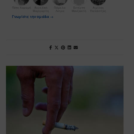
Πόπη Χαραμή
Αγγελική
Πάμελα
Ευτέρπη
Αιμίλιος
Μαργαρίτη
Λύτρα
Μουζακίτη
Παλάντζας
Γνωρίστε την ομάδα →