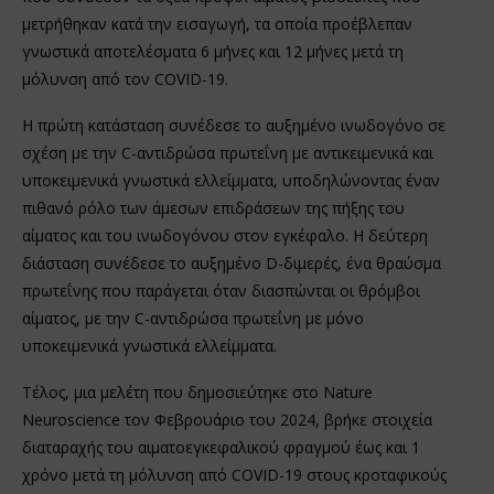
μετρήθηκαν κατά την εισαγωγή, τα οποία προέβλεπαν
γνωστικά αποτελέσματα 6 μήνες και 12 μήνες μετά τη
μόλυνση από τον COVID-19.
Η πρώτη κατάσταση συνέδεσε το αυξημένο ινωδογόνο σε
σχέση με την C-αντιδρώσα πρωτεΐνη με αντικειμενικά και
υποκειμενικά γνωστικά ελλείμματα, υποδηλώνοντας έναν
πιθανό ρόλο των άμεσων επιδράσεων της πήξης του
αίματος και του ινωδογόνου στον εγκέφαλο. Η δεύτερη
διάσταση συνέδεσε το αυξημένο D-διμερές, ένα θραύσμα
πρωτεΐνης που παράγεται όταν διασπώνται οι θρόμβοι
αίματος, με την C-αντιδρώσα πρωτεΐνη με μόνο
υποκειμενικά γνωστικά ελλείμματα.
Τέλος, μια μελέτη που δημοσιεύτηκε στο Nature
Neuroscience τον Φεβρουάριο του 2024, βρήκε στοιχεία
διαταραχής του αιματοεγκεφαλικού φραγμού έως και 1
χρόνο μετά τη μόλυνση από COVID-19 στους κροταφικούς