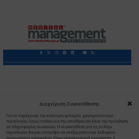
Περιορισμοί Ευθύνης
Προστασία Προσωπικών Δεδομένων
Επικοινωνία
Ποιοι Είμαστε
Ποιοι μας Εμπιστεύονται
Δεδομένα Προσωπικού Χαρακτήρα
Application
Διαχείριση Συγκατάθεσης
Copyright 2009 - 2026
©
Χαραμή Α.Ε.
Για να παρέχουμε την καλύτερη εμπειρία, χρησιμοποιούμε
τεχνολογίες όπως cookies για την αποθήκευση ή/και την πρόσβαση
σε πληροφορίες συσκευών. Η συγκατάθεση για τις εν λόγω
τεχνολογίες θα μας επιτρέψει να επεξεργαστούμε δεδομένα
www.PharmaManage.gr
•
www.HealthExpo.gr
•
www.YO.gr
προσωπικού χαρακτήρα, όπως συμπεριφορά περιήγησης ή