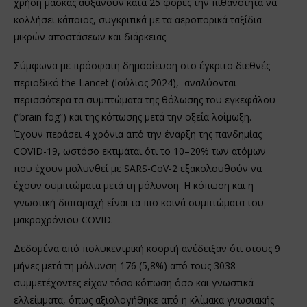
χρήση μάσκας αυξάνουν κατά 25 φορές την πιθανότητα να
κολλήσει κάποιος, συγκριτικά με τα αεροπορικά ταξίδια
μικρών αποστάσεων και διάρκειας.
Σύμφωνα με πρόσφατη δημοσίευση στο έγκριτο διεθνές
περιοδικό the Lancet (Ιούλιος 2024), αναλύονται
περισσότερα τα συμπτώματα της θόλωσης του εγκεφάλου
(“brain fog”) και της κόπωσης μετά την οξεία λοίμωξη.
Έχουν περάσει 4 χρόνια από την έναρξη της πανδημίας
COVID-19, ωστόσο εκτιμάται ότι το 10–20% των ατόμων
που έχουν μολυνθεί με SARS-CoV-2 εξακολουθούν να
έχουν συμπτώματα μετά τη μόλυνση. Η κόπωση και η
γνωστική διαταραχή είναι τα πιο κοινά συμπτώματα του
μακροχρόνιου COVID.
Δεδομένα από πολυκεντρική κοορτή ανέδειξαν ότι στους 9
μήνες μετά τη μόλυνση 176 (5,8%) από τους 3038
συμμετέχοντες είχαν τόσο κόπωση όσο και γνωστικά
ελλείμματα, όπως αξιολογήθηκε από η κλίμακα γνωσιακής