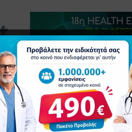
τητα
Δελτία Τύπου
Προβολή Ιατρού
Συνέδρια
Ε
οτικών ιατρών για παράνομες εφημερίες στην Κεφαλονιά