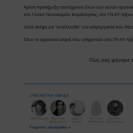
Άμεση προκήρυξη ταυτόχρονα όλων των κενών οργανικ
στο Γενικό Νοσοκομείο Κεφαλληνίας, στο ΓΝ-ΚΥ Ληξουρ
Ούτε σκέψη για “εντέλλεσθε” για υπερεργασία που θέτε
Όλοι οι αγροτικοί ιατροί που υπηρετούν στο ΓΝ-ΚΥ Ληξ
Πώς σας φάνηκε 
ΣΥΝΤΑΚΤΙΚΉ ΟΜΆΔΑ
Πόπη Χαραμή
Αγγελική
Πάμελα
Ευτέρπη
Αιμίλιος
Μαργαρίτη
Λύτρα
Μουζακίτη
Παλάντζας
Γνωρίστε την ομάδα →