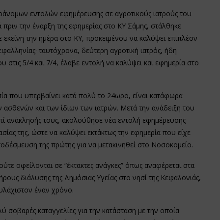
ά παράνομων εντολών εφημέρευσης σε αγροτικούς ιατρούς του
 πριν την έναρξη της εφημερίας στο ΚΥ Σάμης, στάλθηκε
 εκείνη την ημέρα στο ΚΥ, προκειμένου να καλύψει επιπλέον
φαλληνίας· ταυτόχρονα, δεύτερη αγροτική ιατρός, ήδη
στις 5/4 και 7/4, έλαβε εντολή να καλύψει και εφημερία στο
ία που υπερβαίνει κατά πολύ το 24ωρο, είναι κατάφωρα
 ασθενών και των ίδιων των ιατρών. Μετά την ανάδειξη του
τί ανάκλησής τους, ακολούθησε νέα εντολή εφημέρευσης
ασίας της, ώστε να καλύψει εκτάκτως την εφημερία που είχε
ποδέσμευση της πρώτης για να μετακινηθεί στο Νοσοκομείο.
ύτε οφείλονται σε “έκτακτες ανάγκες” όπως αναφέρεται στα
ρους διάλυσης της Δημόσιας Υγείας στο νησί της Κεφαλονιάς,
ουλάχιστον έναν χρόνο.
 σοβαρές καταγγελίες για την κατάσταση με την οποία