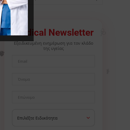
Medical Newsletter
🩺
Εξειδικευμένη ενημέρωση για τον κλάδο
της υγείας
🫀
⚕️