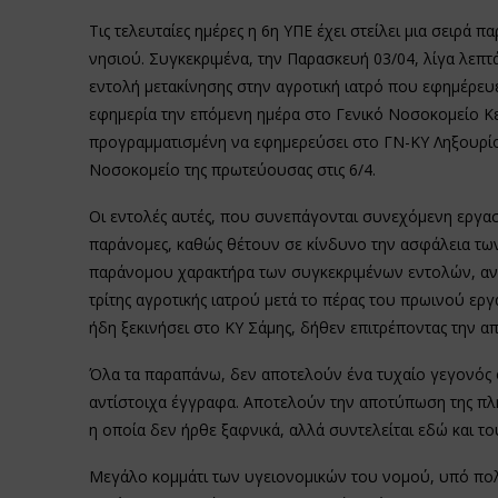
Τις τελευταίες ημέρες η 6η ΥΠΕ έχει στείλει μια σειρ
νησιού. Συγκεκριμένα, την Παρασκευή 03/04, λίγα λεπτά
εντολή μετακίνησης στην αγροτική ιατρό που εφημέρευε
εφημερία την επόμενη ημέρα στο Γενικό Νοσοκομείο Κε
προγραμματισμένη να εφημερεύσει στο ΓΝ-ΚΥ Ληξουρίου 
Νοσοκομείο της πρωτεύουσας στις 6/4.
Οι εντολές αυτές, που συνεπάγονται συνεχόμενη εργασ
παράνομες, καθώς θέτουν σε κίνδυνο την ασφάλεια των
παράνομου χαρακτήρα των συγκεκριμένων εντολών, αν
τρίτης αγροτικής ιατρού μετά το πέρας του πρωινού εργ
ήδη ξεκινήσει στο ΚΥ Σάμης, δήθεν επιτρέποντας την α
Όλα τα παραπάνω, δεν αποτελούν ένα τυχαίο γεγονός ο
αντίστοιχα έγγραφα. Αποτελούν την αποτύπωση της πλή
η οποία δεν ήρθε ξαφνικά, αλλά συντελείται εδώ και τ
Μεγάλο κομμάτι των υγειονομικών του νομού, υπό πολύ