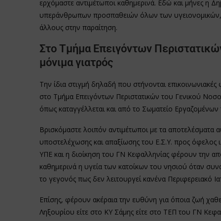
ερχόμαστε αντιμέτωποι καθημερινά. Εδώ και μήνες η Δη
υπεράνθρωπων προσπαθειών όλων των υγειονομικών, ο
άλλους στην παραίτηση.
Στο Τμήμα Επειγόντων Περιστατικών
μόνιμα γιατρός
Την ίδια στιγμή δηλαδή που στήνονται επικοινωνιακές φ
στο Τμήμα Επειγόντων Περιστατικών του Γενικού Νοσο
όπως καταγγέλλεται και από το Σωματείο Εργαζομένων
Βρισκόμαστε λοιπόν αντιμέτωποι με τα αποτελέσματα αυ
υποστελέχωσης και απαξίωσης του Ε.Σ.Υ. προς όφελος ι
ΥΠΕ και η διοίκηση του ΓΝ Κεφαλληνίας φέρουν την απο
καθημερινά η υγεία των κατοίκων του νησιού όταν συνα
το γεγονός πως δεν λειτουργεί κανένα Περιφερειακό Ιατ
Επίσης, φέρουν ακέραια την ευθύνη για όποια ζωή χαθ
Ληξουρίου είτε στο ΚΥ Σάμης είτε στο ΤΕΠ του ΓΝ Κεφα