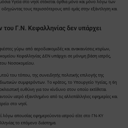
μόσια Υγεία στο νησί στέκεται όρθια μόνο και μόνο λόγω των
δηγώντας τους περισσότερους από εμάς στην εξάντληση και
 του Γ.Ν. Κεφαλληνίας δεν υπάρχει
ιέστες γύρω από αεροδιακομιδές και ανακαινίσεις κτιρίων,
κομείου Κεφαλληνίας ΔΕΝ υπάρχει σε μόνιμη βάση ιατρός,
 του Νοσοκομείου.
τού του τόπου, της συνειδητής πολιτικής επιλογής της
διωτικών συμφερόντων. Το κράτος, το Υπουργείο Υγείας, η 6η
κλειστική ευθύνη για τον κίνδυνο στον οποίο εκτίθεται
ντούν ιατρό εξαντλημένο από τις αλλεπάλληλες εφημερίες και
ρείο στο νησί.
εί λόγω απουσίας εφημερεύοντα ιατρού είτε στο ΓΝ-ΚΥ
λληνίας το επόμενο διάστημα.