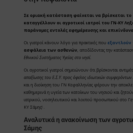
Σε οριακή κατάσταση φαίνεται να βρίσκεται το
καταγγέλλουν οι αγροτικοί ιατροί του ΓΝ-ΚΥ Ληξ
παράνομες εντολές εφημέρευσης και επικίνδυνε
Οι γιατροί κάνουν λόγο για πρακτικές που
εξαντλούν 
ασφάλεια των ασθενών
, αποδίδοντας την κατάστασ
Εθνικού Συστήματος Υγείας στο νησί
.
Οι αγροτικοί γιατροί σημειώνουν ότι βρίσκονται αντιμέ
απαξίωσης του Ε.Σ.Υ
.
προς όφελος ιδιωτικών συμφερόντων
και η διοίκηση του ΓΝ Κεφαλληνίας φέρουν την αποκλει
καθημερινά η υγεία των κατοίκων του νησιού και ζητ
ιατρικού, νοσηλευτικού και λοιπού προσωπικού στο Γε
ΚΥ Σάμης! .
Αναλυτικά η ανακοίνωση των αγροτι
Σάμης