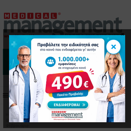
×
×
Home
Το Επάγγελμα
Προανάκριση όλων των
ψυχιάτρων της Αττικής που εφημέρευσαν από πέρυσι τον
Φεβρουάριο