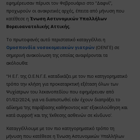
εφημέρευσαν πέρυσι τον Φεβρουάριο στο “Δαφνί”,
προχωρούν οι ανακριτικές αρχές, έπειτα από μήνυση που
κατέθεσε η
Ένωση Αστυνομικών Υπαλλήλων
Βορειοανατολικής Αττικής
.
Το πρωτοφανές αυτό περιστατικό καταγγέλλει η
Ομοσπονδία νοσοκομειακών γιατρών
(ΟΕΝΓΕ) σε
σημερινή ανακοίνωση της οποίας αναφέρονται τα
ακόλουθα:
“Η Ε.Γ. της Ο.Ε.Ν.Γ.Ε. καταδικάζει με τον πιο κατηγορηματικό
τρόπο την κλήση για προκαταρκτική εξέταση όλων των
Ψυχίατρων του λεκανοπεδίου που εφημέρευαν από
01/02/2024, για να διαπιστωθεί εάν έχουν διαπράξει το
αδίκημα ‘της παράβασης καθήκοντος κατ’ εξακολούθηση και
κατά συρροή’ και της ‘έκθεσης ασθενών σε κίνδυνο’.
Καταγγέλλουμε με τον πιο κατηγορηματικό τρόπο τη
μήνυση που κατέθεσε η Ένωση Αστυνομικών Υπαλλήλων