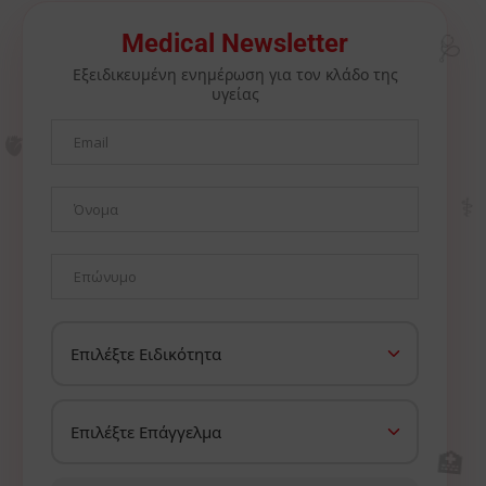
🩺
Medical Newsletter
Εξειδικευμένη ενημέρωση για τον κλάδο της
υγείας
🫀
⚕️
🏥