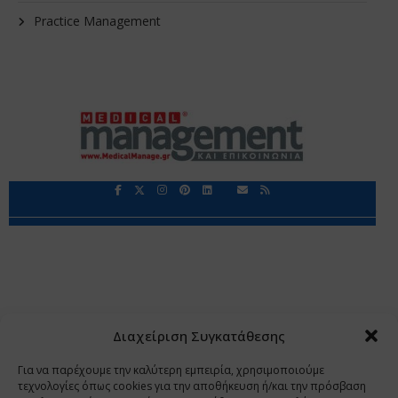
Practice Management
Περιορισμοί Ευθύνης
Προστασία Προσωπικών Δεδομένων
Επικοινωνία
Ποιοι Είμαστε
Ποιοι μας Εμπιστεύονται
Δεδομένα Προσωπικού Χαρακτήρα
Application
Διαχείριση Συγκατάθεσης
Copyright 2009 - 2026
©
Χαραμή Α.Ε.
Για να παρέχουμε την καλύτερη εμπειρία, χρησιμοποιούμε
τεχνολογίες όπως cookies για την αποθήκευση ή/και την πρόσβαση