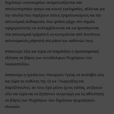
δημόσιων νοσοκομείων αντιμετωπίζονται σαν
αποδιοπομπαίοι τράγοι και κοινοί εγκληματίες, αλλά και για
την ασυλία που παρέχουν στους τραμπουκισμούς και την
αστυνομική αυθαιρεσία, που φτάνει μέχρι στο σημείο
εφημερεύοντες να συλλαμβάνονται και να προσάγονται
στα αστυνομικά τμήματα ή να κυνηγιόνται από ένοπλους
αστυνομικούς μπροστά στα μάτια των ασθενών τους.
Απαιτούμε εδώ και τώρα να σταματήσει η προκαταρκτική
εξέταση σε βάρος των συνάδελφων Ψυχίατρων του
λεκανοπεδίου.
Απαιτούμε η ηγεσία του Υπουργού Υγείας να αναλάβει εδώ
και τώρα τις ευθύνες της. Οι κ.κ. Γεωργιάδης και
Βαρτζόπουλος, αν τους έχει μείνει ίχνος τσίπας, να βγουν
εδώ και τώρα και να ζητήσουν συγγνώμη για τις αθλιότητες
σε βάρος των Ψυχίατρων των δημόσιων ψυχιατρικών
κλινικών.