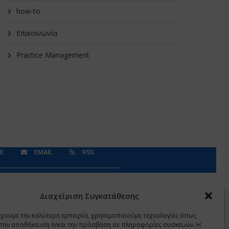
how-to
Επικοινωνία
Practice Management
E
EMAIL
RSS
Δεδομένα Προσωπικού Χαρακτήρα
Application
Διαχείριση Συγκατάθεσης
έχουμε την καλύτερη εμπειρία, χρησιμοποιούμε τεχνολογίες όπως
α την αποθήκευση ή/και την πρόσβαση σε πληροφορίες συσκευών. Η