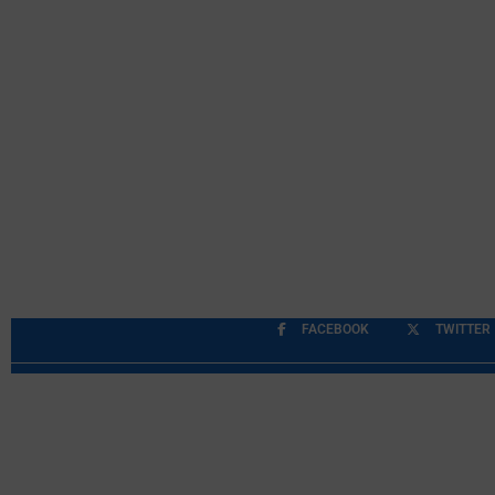
FACEBOOK
TWITTER
Περιορισμοί Ευθύνης
Προστασία Προσωπικών Δ