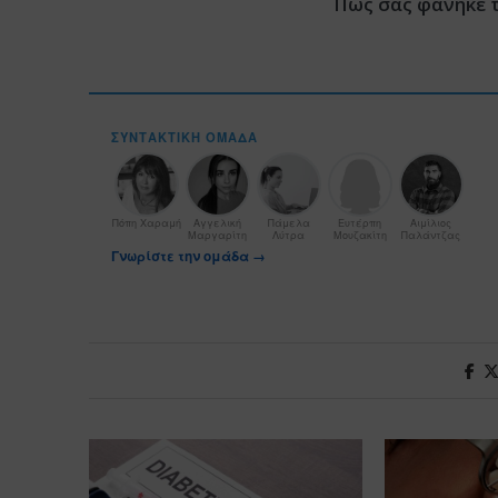
Πώς σας φάνηκε 
ΣΥΝΤΑΚΤΙΚΉ ΟΜΆΔΑ
Πόπη Χαραμή
Αγγελική
Πάμελα
Ευτέρπη
Αιμίλιος
Μαργαρίτη
Λύτρα
Μουζακίτη
Παλάντζας
Γνωρίστε την ομάδα →