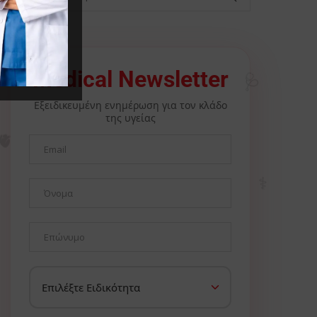
🩺
Medical Newsletter
Εξειδικευμένη ενημέρωση για τον κλάδο
της υγείας
🫀
⚕️