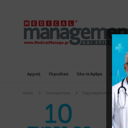
Αρχική
Περιοδικό
Όλα τα Άρθρα
Επικαιρό
Home
Επικαιρότητα
Παχυσαρκία και Καρκίνος