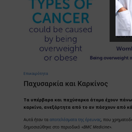
Επικαιρότητα
Παχυσαρκία και Καρκίνος
Τα υπέρβαρα και παχύσαρκα άτομα έχουν πάνω
καρκίνο, ανεξάρτητα από το αν πάσχουν από κ
Αυτά ήταν τα
αποτελέσματα της έρευνας
, που χρηματοδο
δημοσιεύθηκε στο περιοδικό «
BMC Medicine
».