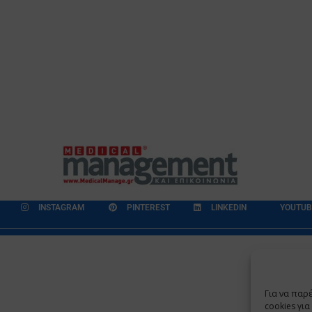
INSTAGRAM
PINTEREST
LINKEDIN
YOUTUB
εδομένων
Επικοινωνία
Ποιοι Είμαστε
Ποιοι μας Εμπιστεύονται
Για να παρ
Copyright 2009 - 2026
©
Χαραμή Α.Ε.
cookies γι