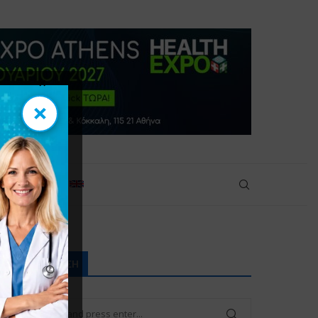
×
×
πικοινωνία
ΑΝΑΖΉΤΗΣΗ