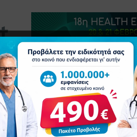
τητα
Δελτία Τύπου
Προβολή Ιατρού
Συνέδρια
Ε