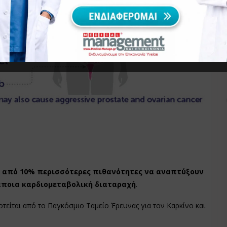
 από 10% περισσότερες πιθανότητες να αναπτύξουν
άποια καρδιομεταβολική διαταραχή
.
τείται από το Παγκόσμιο Ταμείο Έρευνας για τον Καρκίνο και