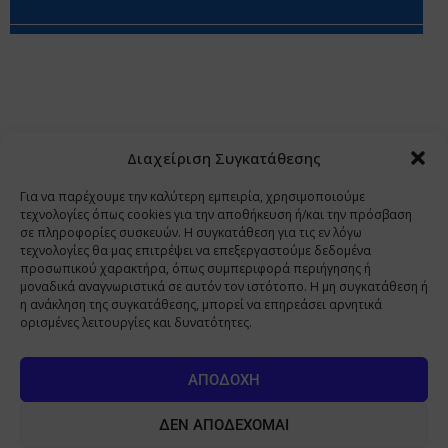
Περιορισμοί Ευθύνης
Προστασία Προσωπικών Δεδομένων
Επικοινωνία
Ποιοι Είμαστε
Ποιοι μας Εμπιστεύονται
Δεδομένα Προσωπικού Χαρακτήρα
Application
Διαχείριση Συγκατάθεσης
Copyright 2009 - 2026
©
Χαραμή Α.Ε.
Για να παρέχουμε την καλύτερη εμπειρία, χρησιμοποιούμε
τεχνολογίες όπως cookies για την αποθήκευση ή/και την πρόσβαση
σε πληροφορίες συσκευών. Η συγκατάθεση για τις εν λόγω
τεχνολογίες θα μας επιτρέψει να επεξεργαστούμε δεδομένα
www.PharmaManage.gr
•
www.HealthExpo.gr
•
www.YO.gr
προσωπικού χαρακτήρα, όπως συμπεριφορά περιήγησης ή
μοναδικά αναγνωριστικά σε αυτόν τον ιστότοπο. Η μη συγκατάθεση ή
•
www.GreekShares.com
•
www.eLearning-
η ανάκληση της συγκατάθεσης, μπορεί να επηρεάσει αρνητικά
PharmaManage.gr
•
www.Charami-SA.gr
ορισμένες λειτουργίες και δυνατότητες.
Η ιστοσελίδα www.MedicalManage.gr απευθύνεται σε
Επαγγελματίες Υγείας.
Με την παραμονή σας σε αυτή δηλώνετε,
ΑΠΟΔΟΧΉ
με ατομική σας ευθύνη και γνωρίζοντας τις κυρώσεις που
προβλέπονται από τις διατάξεις της παραγράφου 6 του άρθρου 22 του
ΔΕΝ ΑΠΟΔΈΧΟΜΑΙ
νόμου 1599/1986, ότι είστε Επαγγελματίας Υγείας.