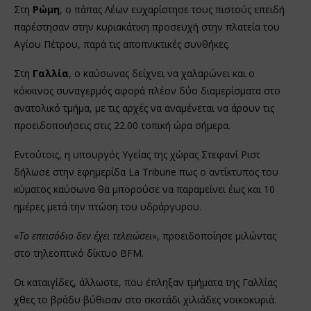
Στη
Ρώμη
, ο πάπας Λέων ευχαρίστησε τους πιστούς επειδή
παρέστησαν στην κυριακάτικη προσευχή στην πλατεία του
Αγίου Πέτρου, παρά τις αποπνικτικές συνθήκες.
Στη
Γαλλία
, ο καύσωνας δείχνει να χαλαρώνει και ο
κόκκινος συναγερμός αφορά πλέον δύο διαμερίσματα στο
ανατολικό τμήμα, με τις αρχές να αναμένεται να άρουν τις
προειδοποιήσεις στις 22.00 τοπική ώρα σήμερα.
Εντούτοις, η υπουργός Υγείας της χώρας Στεφανί Ριστ
δήλωσε στην εφημερίδα La Tribune πως ο αντίκτυπος του
κύματος καύσωνα θα μπορούσε να παραμείνει έως και 10
ημέρες μετά την πτώση του υδράργυρου.
«
Το επεισόδιο δεν έχει τελειώσει
», προειδοποίησε μιλώντας
στο τηλεοπτικό δίκτυο BFM.
Οι καταιγίδες, άλλωστε, που έπληξαν τμήματα της Γαλλίας
χθες το βράδυ βύθισαν στο σκοτάδι χιλιάδες νοικοκυριά.