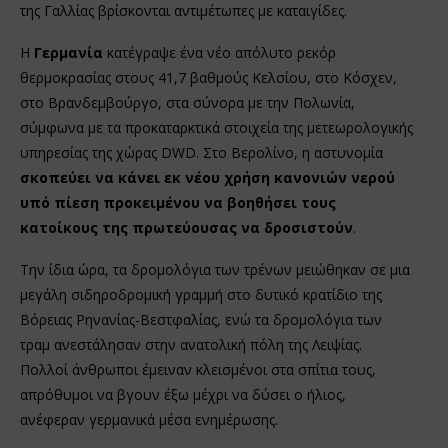
της Γαλλίας βρίσκονται αντιμέτωπες με καταιγίδες.
Η
Γερμανία
κατέγραψε ένα νέο απόλυτο ρεκόρ
θερμοκρασίας στους 41,7 βαθμούς Κελσίου, στο Κόσχεν,
στο Βρανδεμβούργο, στα σύνορα με την Πολωνία,
σύμφωνα με τα προκαταρκτικά στοιχεία της μετεωρολογικής
υπηρεσίας της χώρας DWD. Στο Βερολίνο, η αστυνομία
σκοπεύει να κάνει εκ νέου χρήση κανονιών νερού
υπό πίεση προκειμένου να βοηθήσει τους
κατοίκους της πρωτεύουσας να δροσιστούν
.
Την ίδια ώρα, τα δρομολόγια των τρένων μειώθηκαν σε μια
μεγάλη σιδηροδρομική γραμμή στο δυτικό κρατίδιο της
Βόρειας Ρηνανίας-Βεστφαλίας, ενώ τα δρομολόγια των
τραμ ανεστάλησαν στην ανατολική πόλη της Λειψίας.
Πολλοί άνθρωποι έμειναν κλεισμένοι στα σπίτια τους,
απρόθυμοι να βγουν έξω μέχρι να δύσει ο ήλιος,
ανέφεραν γερμανικά μέσα ενημέρωσης.