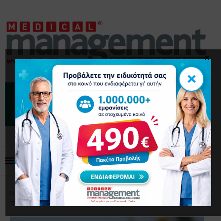
×
×
Home
Επικαιρότητα
ΠΟΥ: Ο καύσωνας σαρώνει
την Ευρώπη -1.300 νεκροί και θερμοκρασίες που σπάνε ρεκόρ