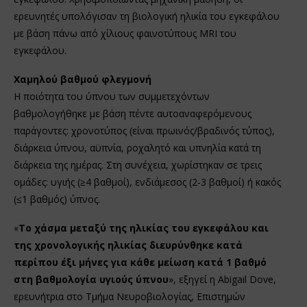
ερευνητές υπολόγισαν τη βιολογική ηλικία του εγκεφάλου
με βάση πάνω από χίλιους φαινοτύπους MRI του
εγκεφάλου.
Χαμηλού βαθμού φλεγμονή
Η ποιότητα του ύπνου των συμμετεχόντων
βαθμολογήθηκε με βάση πέντε αυτοαναφερόμενους
παράγοντες: χρονοτύπος (είναι πρωινός/βραδινός τύπος),
διάρκεια ύπνου, αϋπνία, ροχαλητό και υπνηλία κατά τη
διάρκεια της ημέρας. Στη συνέχεια, χωρίστηκαν σε τρεις
ομάδες: υγιής (≥4 βαθμοί), ενδιάμεσος (2-3 βαθμοί) ή κακός
(≤1 βαθμός) ύπνος.
«
Το χάσμα μεταξύ της ηλικίας του εγκεφάλου και
της χρονολογικής ηλικίας διευρύνθηκε κατά
περίπου έξι μήνες για κάθε μείωση κατά 1 βαθμό
στη βαθμολογία υγιούς ύπνου
», εξηγεί η Abigail Dove,
ερευνήτρια στο Τμήμα Νευροβιολογίας, Επιστημών