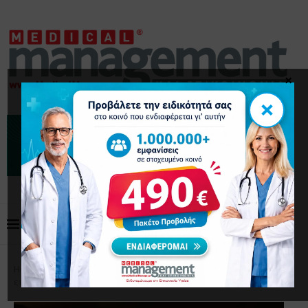
×
×
Home
Επιστημονικά Άρθρα
Ο κακός ύπνος
επιταχύνει τη γήρανση του εγκεφάλου και την άνοια