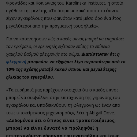
Φροντίδας και Κοινωνίας του Karolinska Institutet, η οποία
ηγήθηκε της μελέτης. «Τα άτομα με κακή ποιότητα ύπνου
είχαν εγκεφάλους που φαινόταν κατά μέσο όρο ένα έτος
μεγαλύτεροι από την πραγματική τους ηλικία».
Για να κατανοήσουν
πώς ο κακός ύπνος μπορεί να επηρεάσει
τον εγκέφαλο, οι ερευνητές εξέτασαν επίσης τα επίπεδα
χαμηλού βαθμού φλεγμονής στο σώμα.
Διαπίστωσαν ότι η
φλεγμονή
μπορούσε να εξηγήσει λίγο περισσότερο από το
10% της σχέσης μεταξύ κακού ύπνου και μεγαλύτερης
ηλικίας του εγκεφάλου.
«Τα ευρήματά μας παρέχουν στοιχεία ότι ο κακός ύπνος
μπορεί να συμβάλλει στην επιτάχυνση της γήρανσης του
εγκεφάλου και υποδεικνύουν τη φλεγμονή ως έναν από
τους υποκείμενους μηχανισμούς», λέει η Abigail Dove.
«Δεδομένου ότι ο ύπνος είναι τροποποιήσιμος,
μπορεί να είναι δυνατό να προληφθεί η
επιταχυνόμενη γήρανση του εγκεφάλου και ίσως