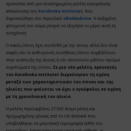
προκύπτει από μια ολοκληρωμένη μελέτη εγκεφαλικής
απεικόνισης του
Karolinska Institutet
, που
δημοσιεύθηκε στο περιοδικό
eBioMedicine
. Η αυξημένη
φλεγμονή στο σώμα μπορεί να εξηγήσει εν μέρει αυτή τη
συσχέτιση.
Ο κακός ύπνος έχει συνδεθεί με την άνοια, αλλά δεν είναι
σαφές εάν οι ανθυγιεινές συνήθειες ύπνου συμβάλλουν
στην ανάπτυξη της άνοιας ή εάν αποτελούν μάλλον πρώιμα
συμπτώματα της νόσου.
Σε μια νέα μελέτη, ερευνητές
του Karolinska Institutet διερεύνησαν τη σχέση
μεταξύ των χαρακτηριστικών του ύπνου και της
ηλικίας που φαίνεται να έχει ο εγκέφαλος σε σχέση
με τη χρονολογική του ηλικία
.
Η μελέτη περιλαμβάνει 27.500 άτομα μέσης και
προχωρημένης ηλικίας από το UK Biobank που
υποβλήθηκαν σε μαγνητική τομογραφία (MRI) του
εγκεφάλου. Χρησιμοποιώντας μηχανική μάθηση, οι