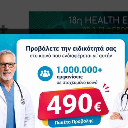
τητα
Δελτία Τύπου
Προβολή Ιατρού
Συνέδρια
Ε
ικανότητα να αυτοθεραπεύεται; Νέα μελέτη του Karolinska Institutet