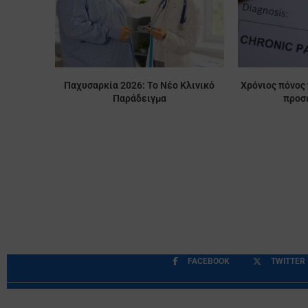
Παχυσαρκία 2026: Το Νέο Κλινικό
Χρόνιος πόνος 
Παράδειγμα
προσέ
FACEBOOK
TWITTER
Περιορισμοί Ευθύνης
Προστασία Προσωπικών Δ