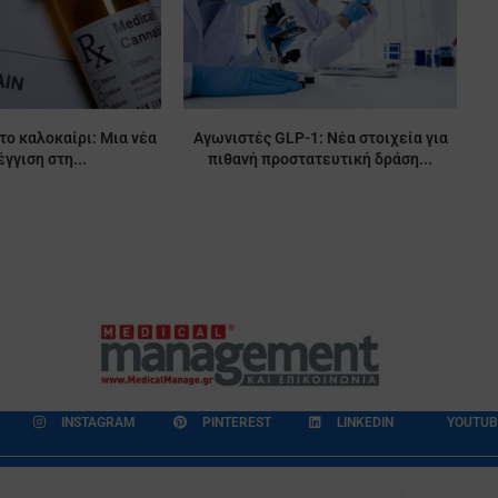
το καλοκαίρι: Μια νέα
Αγωνιστές GLP-1: Νέα στοιχεία για
γγιση στη...
πιθανή προστατευτική δράση...
INSTAGRAM
PINTEREST
LINKEDIN
YOUTUB
εδομένων
Επικοινωνία
Ποιοι Είμαστε
Ποιοι μας Εμπιστεύονται