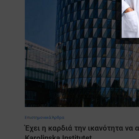
Επιστημονικά Άρθρα
Έχει η καρδιά την ικανότητα να
Karolinska Institutet