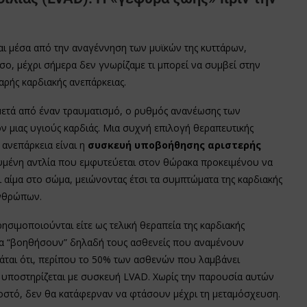
αι μέσα από την αναγέννηση των μυϊκών της κυττάρων,
ο, μέχρι σήμερα δεν γνωρίζαμε τι μπορεί να συμβεί στην
ρής καρδιακής ανεπάρκειας.
ι μετά από έναν τραυματισμό, ο ρυθμός ανανέωσης των
ον μιας υγιούς καρδιάς. Μια συχνή επιλογή θεραπευτικής
ανεπάρκεια είναι η
συσκευή υποβοήθησης αριστερής
τευμένη αντλία που εμφυτεύεται στον θώρακα προκειμένου να
αίμα στο σώμα, μειώνοντας έτσι τα συμπτώματα της καρδιακής
ανθρώπων.
ησιμοποιούνται είτε ως τελική θεραπεία της καρδιακής
 να “βοηθήσουν” δηλαδή τους ασθενείς που αναμένουν
μάται ότι, περίπου το 50% των ασθενών που λαμβάνει
, υποστηρίζεται με συσκευή LVAD. Χωρίς την παρουσία αυτών
οστό, δεν θα κατάφερναν να φτάσουν μέχρι τη μεταμόσχευση.