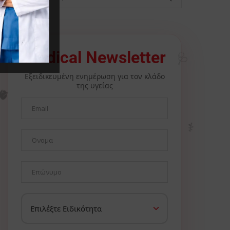
Medical Newsletter
🩺
Εξειδικευμένη ενημέρωση για τον κλάδο
της υγείας
🫀
⚕️