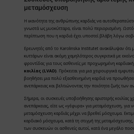
μεταμόσχευση
Η ικανότητα της ανθρώπινης καρδιάς να αυτοθεραπεύετ
γνωστά ως μυοκύτταρα, είναι πολύ περιορισμένη. Ωστόσ
περίπτωση που η καρδιά έχει υποστεί βλάβη λόγω σοβα
Ερευνητές από το Karolinska Institutet ανακάλυψαν ότ
κυττάρων είναι ακόμη χαμηλότερος συγκριτικά με εκείν
φροντίδας για τους ασθενείς με προχωρημένη καρδιακή 
κοιλίας (LVAD)
. Πρόκειται για μια χειρουργικά εμφυ
βοηθήσει μια πολύ εξασθενημένη καρδιά να προωθήσει 
ανεπάρκειας και βελτιώνοντας την ποιότητα ζωής των 
Σήμερα, οι συσκευές υποβοήθησης αριστερής κοιλίας χρ
ανεπάρκειας, είτε ως «γέφυρα» για μεταμόσχευση, για
μεταμόσχευση καρδιάς μέχρι να βρεθεί μόσχευμα. Εκτι
καρδιακό μόσχευμα, κατά τη στιγμή της μεταμόσχευσης
των συσκευών οι ασθενείς αυτοί, κατά ένα μεγάλο ποσ