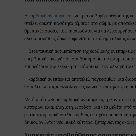
Η
καρδιακή ανεπάρκεια
είναι μια σοβαρή πάθηση της καρ
στείλει αρκετή ποσότητα αίματος στο σώμα, με αποτέλε
θρεπτικές ουσίες που απαιτούνται για να λειτουργήσει
ηλικία συνήθως όμως εμφανίζεται σε άτομα ηλικίας άνω
Η θεραπευτική αντιμετώπιση της καρδιακής ανεπάρκειας 
επεμβατικής αγωγής σε συνδυασμό με την αντιμετώπι
επηρεάζουν την εξέλιξη της νόσου και την αλλαγή του
Η καρδιακή ανεπάρκεια αποτελεί, παγκοσμίως, μια διαρ
νοσηλειών στις καρδιολογικές κλινικές και την κύρια α
Μετά από σοβαρή καρδιακή ανεπάρκεια, η ικανότητα τη
κυττάρων είναι ελάχιστη. Ωστόσο, μια νέα μελέτη από τ
με υποστηρικτική αντλία καρδιάς ενισχύει σημαντικά τη
δημιουργώντας νέα μυϊκά κύτταρα, ξεπερνώντας ακόμη κα
Συσκευές υποβοήθησης αριστερής κο