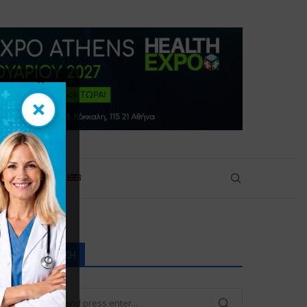
×
×
πικοινωνία
ΑΝΑΖΉΤΗΣΗ