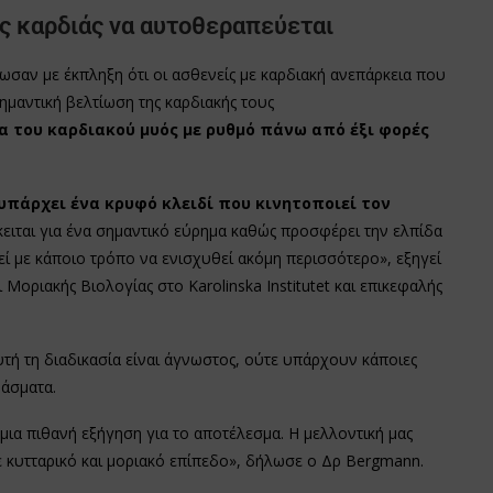
ς καρδιάς να αυτοθεραπεύεται
ωσαν με έκπληξη ότι οι ασθενείς με καρδιακή ανεπάρκεια που
σημαντική βελτίωση της καρδιακής τους
 του καρδιακού μυός με ρυθμό πάνω από έξι φορές
πάρχει ένα κρυφό κλειδί που κινητοποιεί τον
ειται για ένα σημαντικό εύρημα καθώς προσφέρει την ελπίδα
ί με κάποιο τρόπο να ενισχυθεί ακόμη περισσότερο», εξηγεί
Μοριακής Βιολογίας στο Karolinska Institutet και επικεφαλής
τή τη διαδικασία είναι άγνωστος, ούτε υπάρχουν κάποιες
άσματα.
α πιθανή εξήγηση για το αποτέλεσμα. Η μελλοντική μας
σε κυτταρικό και μοριακό επίπεδο», δήλωσε ο Δρ Bergmann.