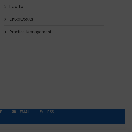
how-to
Επικοινωνία
Practice Management
E
EMAIL
RSS
Δεδομένα Προσωπικού Χαρακτήρα
Application