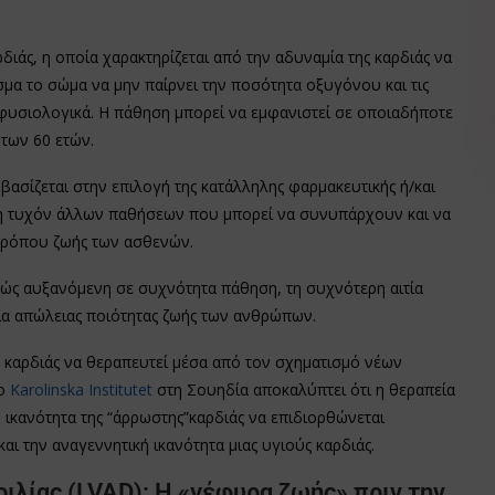
διάς, η οποία χαρακτηρίζεται από την αδυναμία της καρδιάς να
σμα το σώμα να μην παίρνει την ποσότητα οξυγόνου και τις
 φυσιολογικά. Η πάθηση μπορεί να εμφανιστεί σε οποιαδήποτε
 των 60 ετών.
βασίζεται στην επιλογή της κατάλληλης φαρμακευτικής ή/και
ση τυχόν άλλων παθήσεων που μπορεί να συνυπάρχουν και να
 τρόπου ζωής των ασθενών.
κώς αυξανόμενη σε συχνότητα πάθηση, τη συχνότερη αιτία
ιτία απώλειας ποιότητας ζωής των ανθρώπων.
ς καρδιάς να θεραπευτεί μέσα από τον σχηματισμό νέων
ο
Karolinska Institutet
στη Σουηδία αποκαλύπτει ότι η θεραπεία
ν ικανότητα της “άρρωστης”καρδιάς να επιδιορθώνεται
ι την αναγεννητική ικανότητα μιας υγιούς καρδιάς.
ιλίας (LVAD): Η «γέφυρα ζωής» πριν την