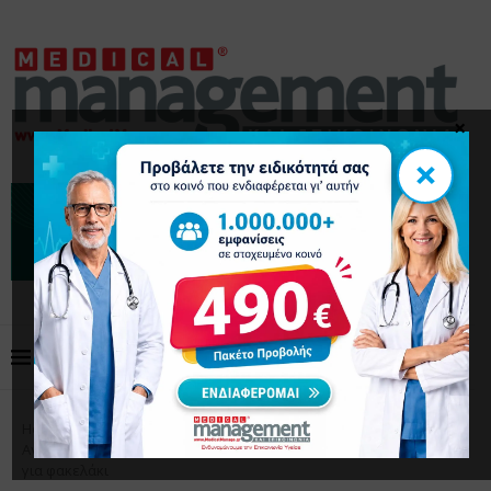
×
×
Home
Επικαιρότητα
Νοσοκομείο «Άγιοι
Ανάργυροι»: Σε αργία αναισθησιολόγος μετά από καταγγελία
για φακελάκι