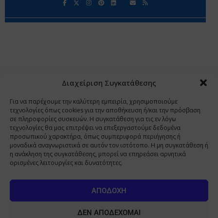
Περιορισμοί Ευθύνης
Προστασία Προσωπικών Δεδομένων
Επικοινωνία
Ποιοι Είμαστε
Ποιοι μας Εμπιστεύονται
Δεδομένα Προσωπικού Χαρακτήρα
Application
Διαχείριση Συγκατάθεσης
Copyright 2009 - 2026
©
Χαραμή Α.Ε.
Για να παρέχουμε την καλύτερη εμπειρία, χρησιμοποιούμε
τεχνολογίες όπως cookies για την αποθήκευση ή/και την πρόσβαση
σε πληροφορίες συσκευών. Η συγκατάθεση για τις εν λόγω
τεχνολογίες θα μας επιτρέψει να επεξεργαστούμε δεδομένα
www.PharmaManage.gr
•
www.HealthExpo.gr
•
www.YO.gr
προσωπικού χαρακτήρα, όπως συμπεριφορά περιήγησης ή
μοναδικά αναγνωριστικά σε αυτόν τον ιστότοπο. Η μη συγκατάθεση ή
•
www.GreekShares.com
•
www.eLearning-
η ανάκληση της συγκατάθεσης, μπορεί να επηρεάσει αρνητικά
PharmaManage.gr
•
www.Charami-SA.gr
ορισμένες λειτουργίες και δυνατότητες.
Η ιστοσελίδα www.MedicalManage.gr απευθύνεται σε
Επαγγελματίες Υγείας.
Με την παραμονή σας σε αυτή δηλώνετε,
ΑΠΟΔΟΧΉ
με ατομική σας ευθύνη και γνωρίζοντας τις κυρώσεις που
προβλέπονται από τις διατάξεις της παραγράφου 6 του άρθρου 22 του
ΔΕΝ ΑΠΟΔΈΧΟΜΑΙ