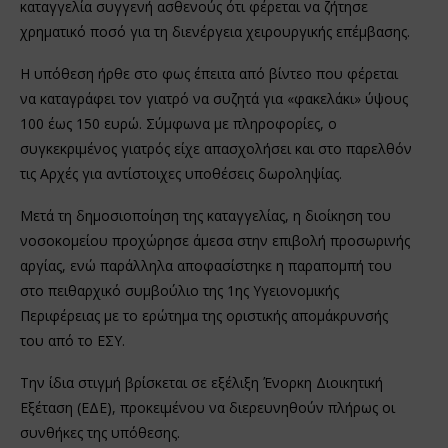
καταγγελία συγγενή ασθενούς ότι φέρεται να ζήτησε
χρηματικό ποσό για τη διενέργεια χειρουργικής επέμβασης.
Η υπόθεση ήρθε στο φως έπειτα από βίντεο που φέρεται
να καταγράφει τον γιατρό να συζητά για «φακελάκι» ύψους
100 έως 150 ευρώ. Σύμφωνα με πληροφορίες, ο
συγκεκριμένος γιατρός είχε απασχολήσει και στο παρελθόν
τις Αρχές για αντίστοιχες υποθέσεις δωροληψίας.
Μετά τη δημοσιοποίηση της καταγγελίας, η διοίκηση του
νοσοκομείου προχώρησε άμεσα στην επιβολή προσωρινής
αργίας, ενώ παράλληλα αποφασίστηκε η παραπομπή του
στο πειθαρχικό συμβούλιο της 1ης Υγειονομικής
Περιφέρειας με το ερώτημα της οριστικής απομάκρυνσής
του από το ΕΣΥ.
Την ίδια στιγμή βρίσκεται σε εξέλιξη Ένορκη Διοικητική
Εξέταση (ΕΔΕ), προκειμένου να διερευνηθούν πλήρως οι
συνθήκες της υπόθεσης.