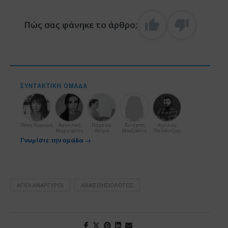
Πώς σας φάνηκε το άρθρο;
ΣΥΝΤΑΚΤΙΚΉ ΟΜΆΔΑ
Πόπη Χαραμή
Αγγελική
Πάμελα
Ευτέρπη
Αιμίλιος
Μαργαρίτη
Λύτρα
Μουζακίτη
Παλάντζας
Γνωρίστε την ομάδα →
ΆΓΙΟΙ ΑΝΆΡΓΥΡΟΙ
ΑΝΑΙΣΘΗΣΙΟΛΌΓΟΣ