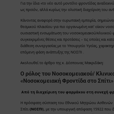
Για την ίδια «το νέο αυτό μοντέλο φροντίδας αναδεικν
ως προϊόν, αλλά κυρίως την ολιστική διαχείριση του αν
Κάνοντας αναφορά στην ευρωπαϊκή εμπειρία, σημειώνει
θεσμικού πλαισίου για πιο οργανωμένη κατ’ οίκον νοσ
ουσιαστική ενσωμάτωση του νοσοκομειακού/κλινικού φ
συγκεκριμένες θέσεις και προτάσεις – τις οποίες και κα
διάθεση συνεργασίας με το Υπουργείο Υγείας, χαρακτηρ
επόμενη φάση ανάπτυξης της ΝΟΣΠΙ .
Ακολουθεί το άρθρο της κ. Δέσποινας Μακριδάκη:
Ο ρόλος του Νοσοκομειακού/ Κλινι
«Νοσοκομειακή Φροντίδα στο Σπίτι»
Από τη διαχείριση του φαρμάκου στη συνεχή φ
Η πρόσφατη σύσταση του Εθνικού Μητρώου Ασθενών σ
Σπίτι
(ΝΟΣΠΙ
), με την υπουργική απόφαση 15922 που δ