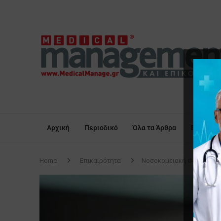
Αρχική
Περιοδικό
Όλα τα Άρθρα
Επικαιρό
Home
Επικαιρότητα
Νοσοκομειακή Φροντίδα στ