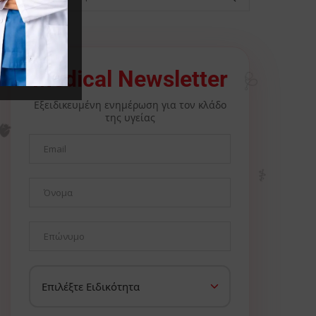
🩺
Medical Newsletter
Εξειδικευμένη ενημέρωση για τον κλάδο
της υγείας
🫀
⚕️