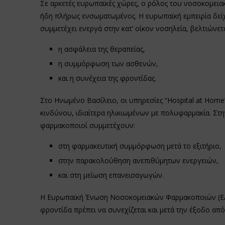
Σε αρκετές ευρωπαϊκές χώρες, ο ρόλος του νοσοκομειακ
ήδη πλήρως ενσωματωμένος. Η ευρωπαϊκή εμπειρία δείχ
συμμετέχει ενεργά στην κατ’ οίκον νοσηλεία, βελτιώνετα
η ασφάλεια της θεραπείας,
η συμμόρφωση των ασθενών,
και η συνέχεια της φροντίδας.
Στο Ηνωμένο Βασίλειο, οι υπηρεσίες “Hospital at Ho
κινδύνου, ιδιαίτερα ηλικιωμένων με πολυφαρμακία. Στην
φαρμακοποιοί συμμετέχουν:
στη φαρμακευτική συμμόρφωση μετά το εξιτήριο,
στην παρακολούθηση ανεπιθύμητων ενεργειών,
και στη μείωση επανεισαγωγών.
Η Ευρωπαϊκή Ένωση Νοσοκομειακών Φαρμακοποιών (EAH
φροντίδα πρέπει να συνεχίζεται και μετά την έξοδο από