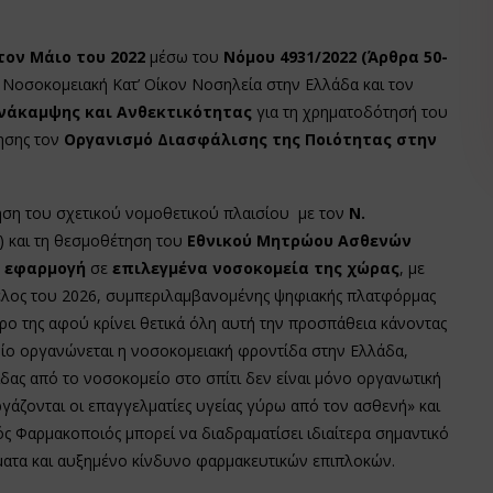
τον Μάιο του 2022
μέσω του
Νόμου 4931/2022 (Άρθρα 50-
τη Νοσοκομειακή Κατ’ Οίκον Νοσηλεία στην Ελλάδα και τον
νάκαμψης και Ανθεκτικότητας
για τη χρηματοδότησή του
ησης τον
Οργανισμό Διασφάλισης της Ποιότητας στην
ηση του σχετικού νομοθετικού πλαισίου με τον
Ν.
) και τη θεσμοθέτηση του
Εθνικού Μητρώου Ασθενών
 εφαρμογή
σε
επιλεγμένα νοσοκομεία της χώρας
, με
τέλος του 2026, συμπεριλαμβανομένης ψηφιακής πλατφόρμας
ρο της αφού κρίνει θετικά όλη αυτή την προσπάθεια κάνοντας
οίο οργανώνεται η νοσοκομειακή φροντίδα στην Ελλάδα,
ίδας από το νοσοκομείο στο σπίτι δεν είναι μόνο οργανωτική
γάζονται οι επαγγελματίες υγείας γύρω από τον ασθενή» και
ς Φαρμακοποιός μπορεί να διαδραματίσει ιδιαίτερα σημαντικό
ματα και αυξημένο κίνδυνο φαρμακευτικών επιπλοκών.