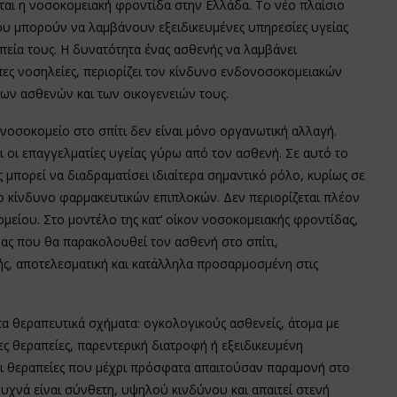
αι η νοσοκομειακή φροντίδα στην Ελλάδα. Το νέο πλαίσιο
υ μπορούν να λαμβάνουν εξειδικευμένες υπηρεσίες υγείας
πεία τους. Η δυνατότητα ένας ασθενής να λαμβάνει
πες νοσηλείες, περιορίζει τον κίνδυνο ενδονοσοκομειακών
των ασθενών και των οικογενειών τους.
νοσοκομείο στο σπίτι δεν είναι μόνο οργανωτική αλλαγή.
 οι επαγγελματίες υγείας γύρω από τον ασθενή. Σε αυτό το
μπορεί να διαδραματίσει ιδιαίτερα σημαντικό ρόλο, κυρίως σε
ο κίνδυνο φαρμακευτικών επιπλοκών. Δεν περιορίζεται πλέον
μείου. Στο μοντέλο της κατ’ οίκον νοσοκομειακής φροντίδας,
δας που θα παρακολουθεί τον ασθενή στο σπίτι,
ής, αποτελεσματική και κατάλληλα προσαρμοσμένη στις
α θεραπευτικά σχήματα: ογκολογικούς ασθενείς, άτομα με
 θεραπείες, παρεντερική διατροφή ή εξειδικευμένη
ει θεραπείες που μέχρι πρόσφατα απαιτούσαν παραμονή στο
υχνά είναι σύνθετη, υψηλού κινδύνου και απαιτεί στενή