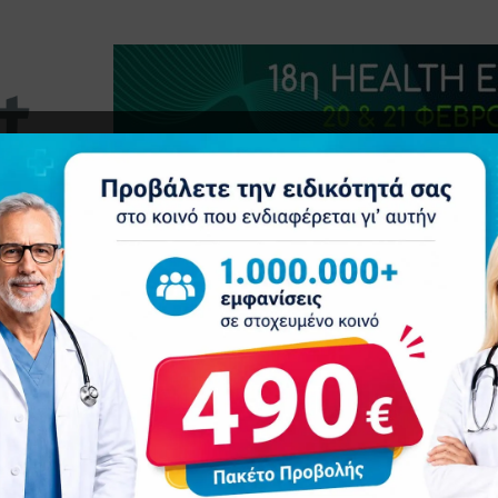
τητα
Δελτία Τύπου
Προβολή Ιατρού
Συνέδρια
Ε
ο Σπίτι: Το επόμενο μεγάλο βήμα και η συμβολή της ΠΕΦΝΙ