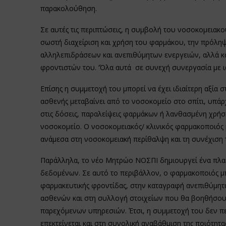
παρακολούθηση.
Σε αυτές τις περιπτώσεις, η συμβολή του νοσοκομειακο
σωστή διαχείριση και χρήση του φαρμάκου, την πρόλη
αλληλεπιδράσεων και ανεπιθύμητων ενεργειών, αλλά κα
φροντιστών του. ‘Όλα αυτά σε συνεχή συνεργασία με ι
Επίσης η συμμετοχή του μπορεί να έχει ιδιαίτερη αξία
ασθενής μεταβαίνει από το νοσοκομείο στο σπίτι, υπάρ
στις δόσεις, παραλείψεις φαρμάκων ή λανθασμένη χρή
νοσοκομείο. Ο νοσοκομειακός/ κλινικός φαρμακοποιός μ
ανάμεσα στη νοσοκομειακή περίθαλψη και τη συνέχιση τ
Παράλληλα, το νέο Μητρώο ΝΟΣΠΙ δημιουργεί ένα πλα
δεδομένων. Σε αυτό το περιβάλλον, ο φαρμακοποιός μπ
φαρμακευτικής φροντίδας, στην καταγραφή ανεπιθύμη
ασθενών και στη συλλογή στοιχείων που θα βοηθήσου
παρεχόμενων υπηρεσιών. Έτσι, η συμμετοχή του δεν περ
επεκτείνεται και στη συνολική αναβάθμιση της ποιότητα