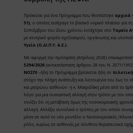
Πρόκειται για ένα Πρόγραμμα που θεσπίστηκε
αρχικά 
51)
, ο οποίος εισήγαγε το βασικό νομικό πλαίσιο για 
Σεπτέμβριο του ίδιου χρόνου εντάχτηκε στο
Ταμείο Α
με κεντρικό φορέα σχεδιασμού, οργάνωσης και υλοποί
Υγεία (Ο.ΔΙ.Π.Υ. Α.Ε.).
Με αφορμή την πρόσφατη (Απρίλιος 2026) επικαιροποί
5294/2026
(αντικατάσταση άρθρου 28 του Ν. 2071/1992
ΝΟΣΠΙ
–ήδη το Πρόγραμμα βρίσκεται ήδη σε
πιλοτική
στόχο την πλήρη ανάπτυξη και λειτουργία του έως το 
και μητρώου ασθενών- η κ. Μακριδάκη μέσα από το άρθ
λόγο για μια ουσιαστική αλλαγή στον τρόπο με τον οπ
τονίζει ότι «η μετάβαση όμως της νοσοκομειακής φροντ
αλλαγή. Αλλάζει συνολικά ο τρόπος με τον οποίο συνερ
μέσα σε αυτό το νέο μοντέλο ο Νοσοκομειακός /Κλινικό
ρόλο, κυρίως σε ασθενείς με σύνθετα θεραπευτικά σχή