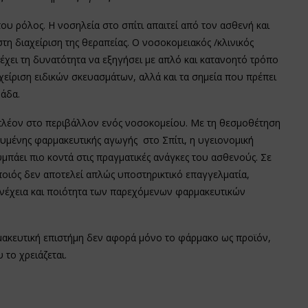
του ρόλος. Η νοσηλεία στο σπίτι απαιτεί από τον ασθενή και
η διαχείριση της θεραπείας. Ο νοσοκομειακός /κλινικός
έχει τη δυνατότητα να εξηγήσει με απλό και κατανοητό τρόπο
είριση ειδικών σκευασμάτων, αλλά και τα σημεία που πρέπει
μάδα.
πλέον στο περιβάλλον ενός νοσοκομείου. Με τη θεσμοθέτηση
ευμένης φαρμακευτικής αγωγής στο Σπίτι, η υγειονομική
πάει πιο κοντά στις πραγματικές ανάγκες του ασθενούς. Σε
ποιός δεν αποτελεί απλώς υποστηρικτικό επαγγελματία,
υνέχεια και ποιότητα των παρεχόμενων φαρμακευτικών
μακευτική επιστήμη δεν αφορά μόνο το φάρμακο ως προϊόν,
το χρειάζεται.