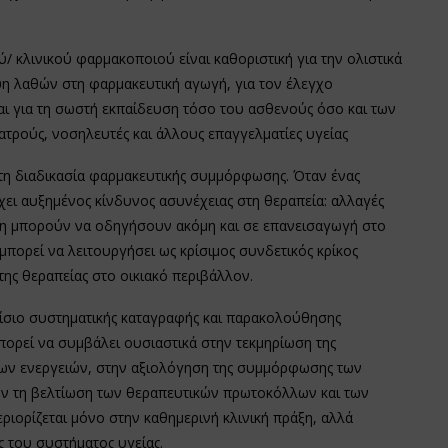
ύ/ κλινικού φαρμακοποιού είναι καθοριστική για την ολιστικά
ψη λαθών στη φαρμακευτική αγωγή, για τον έλεγχο
ι για τη σωστή εκπαίδευση τόσο του ασθενούς όσο και των
ατρούς, νοσηλευτές και άλλους επαγγελματίες υγείας
 στη διαδικασία φαρμακευτικής συμμόρφωσης. Όταν ένας
χει αυξημένος κίνδυνος ασυνέχειας στη θεραπεία: αλλαγές
ση μπορούν να οδηγήσουν ακόμη και σε επανεισαγωγή στο
πορεί να λειτουργήσει ως κρίσιμος συνδετικός κρίκος
ης θεραπείας στο οικιακό περιβάλλον.
ίσιο συστηματικής καταγραφής και παρακολούθησης
ορεί να συμβάλει ουσιαστικά στην τεκμηρίωση της
των ενεργειών, στην αξιολόγηση της συμμόρφωσης των
ν τη βελτίωση των θεραπευτικών πρωτοκόλλων και των
ιορίζεται μόνο στην καθημερινή κλινική πράξη, αλλά
ς του συστήματος υγείας.