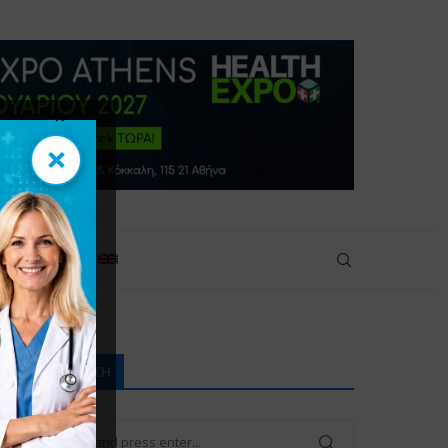
×
×
πικοινωνία
ΑΝΑΖΉΤΗΣΗ