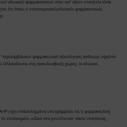
ού/ κλινικού φαρμακοποιού στην κατ’ οίκον νοσηλεία είναι
νει ότι όπου ο νοσοκομειακός/κλινικός φαρμακοποιός
ι:
me” περιλαμβάνουν φαρμακευτική αξιολόγηση ασθενών υψηλού
 Ολλανδία και στις σκανδιναβικές χώρες, οι κλινικοί
P) έχει επανειλημμένα υπογραμμίσει ότι η φαρμακευτική
 το νοσοκομείο, ειδικά στα μοντέλα κατ’ οίκον νοσηλείας.