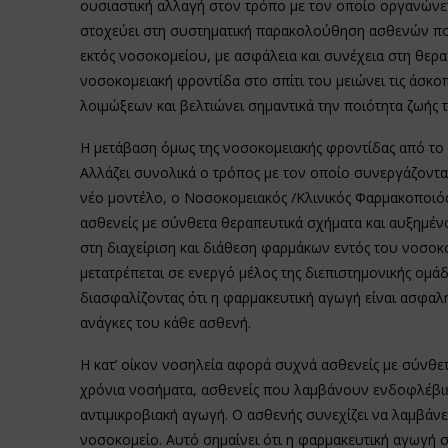
ουσιαστική αλλαγή στον τρόπο με τον οποίο οργανώνετ
στοχεύει στη συστηματική παρακολούθηση ασθενών πο
εκτός νοσοκομείου, με ασφάλεια και συνέχεια στη θερα
νοσοκομειακή φροντίδα στο σπίτι του μειώνει τις άσκο
λοιμώξεων και βελτιώνει σημαντικά την ποιότητα ζωής 
Η μετάβαση όμως της νοσοκομειακής φροντίδας από το 
Αλλάζει συνολικά ο τρόπος με τον οποίο συνεργάζονται
νέο μοντέλο, ο Νοσοκομειακός /Κλινικός Φαρμακοποιός 
ασθενείς με σύνθετα θεραπευτικά σχήματα και αυξημέν
στη διαχείριση και διάθεση φαρμάκων εντός του νοσοκο
μετατρέπεται σε ενεργό μέλος της διεπιστημονικής ομά
διασφαλίζοντας ότι η φαρμακευτική αγωγή είναι ασφαλ
ανάγκες του κάθε ασθενή.
Η κατ’ οίκον νοσηλεία αφορά συχνά ασθενείς με σύνθετ
χρόνια νοσήματα, ασθενείς που λαμβάνουν ενδοφλέβιες
αντιμικροβιακή αγωγή. Ο ασθενής συνεχίζει να λαμβάν
νοσοκομείο. Αυτό σημαίνει ότι η φαρμακευτική αγωγή σ