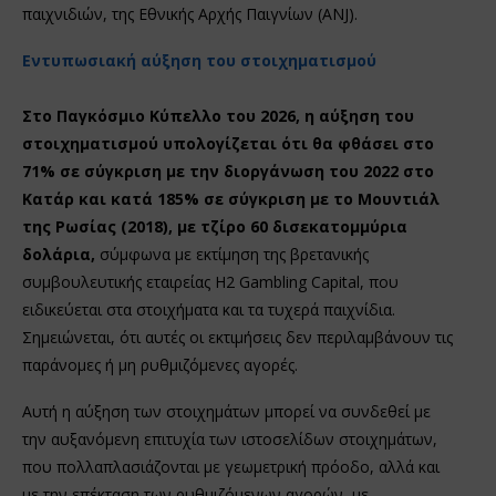
παιχνιδιών, της Εθνικής Αρχής Παιγνίων (ANJ).
Εντυπωσιακή αύξηση του στοιχηματισμού
Στο Παγκόσμιο Κύπελλο του 2026, η αύξηση του
στοιχηματισμού υπολογίζεται ότι θα φθάσει στο
71% σε σύγκριση με την διοργάνωση του 2022 στο
Κατάρ και κατά 185% σε σύγκριση με το Μουντιάλ
της Ρωσίας (2018), με τζίρο 60 δισεκατομμύρια
δολάρια,
σύμφωνα με εκτίμηση της βρετανικής
συμβουλευτικής εταιρείας H2 Gambling Capital, που
ειδικεύεται στα στοιχήματα και τα τυχερά παιχνίδια.
Σημειώνεται, ότι αυτές οι εκτιμήσεις δεν περιλαμβάνουν τις
παράνομες ή μη ρυθμιζόμενες αγορές.
Αυτή η αύξηση των στοιχημάτων μπορεί να συνδεθεί με
την αυξανόμενη επιτυχία των ιστοσελίδων στοιχημάτων,
που πολλαπλασιάζονται με γεωμετρική πρόοδο, αλλά και
με την επέκταση των ρυθμιζόμενων αγορών, με