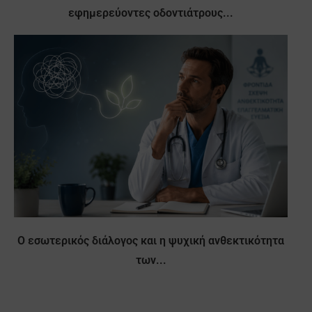
εφημερεύοντες οδοντιάτρους...
Ο εσωτερικός διάλογος και η ψυχική ανθεκτικότητα
των...