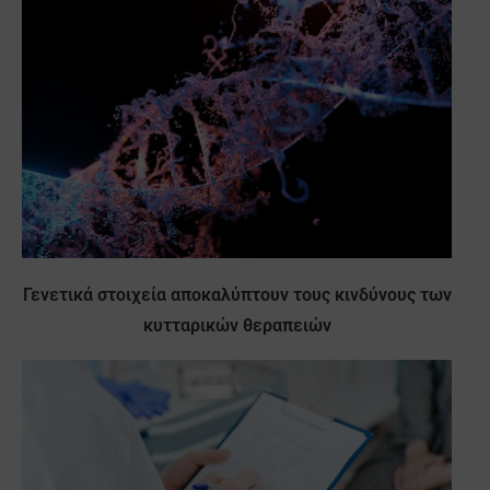
Γενετικά στοιχεία αποκαλύπτουν τους κινδύνους των
κυτταρικών θεραπειών