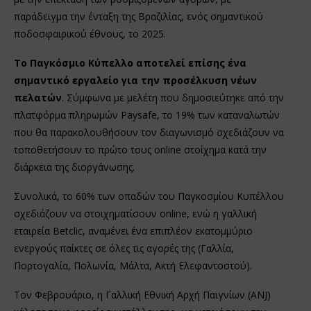
παράδειγμα την ένταξη της Βραζιλίας, ενός σημαντικού
ποδοσφαιρικού έθνους, το 2025.
Το Παγκόσμιο Κύπελλο αποτελεί επίσης ένα
σημαντικό εργαλείο για την προσέλκυση νέων
πελατών
. Σύμφωνα με μελέτη που δημοσιεύτηκε από την
πλατφόρμα πληρωμών Paysafe, το 19% των καταναλωτών
που θα παρακολουθήσουν τον διαγωνισμό σχεδιάζουν να
τοποθετήσουν το πρώτο τους online στοίχημα κατά την
διάρκεια της διοργάνωσης.
Συνολικά, το 60% των οπαδών του Παγκοσμίου Κυπέλλου
σχεδιάζουν να στοιχηματίσουν online, ενώ η γαλλική
εταιρεία Betclic, αναμένει ένα επιπλέον εκατομμύριο
ενεργούς παίκτες σε όλες τις αγορές της (Γαλλία,
Πορτογαλία, Πολωνία, Μάλτα, Ακτή Ελεφαντοστού).
Τον Φεβρουάριο, η Γαλλική Εθνική Αρχή Παιγνίων (ANJ)