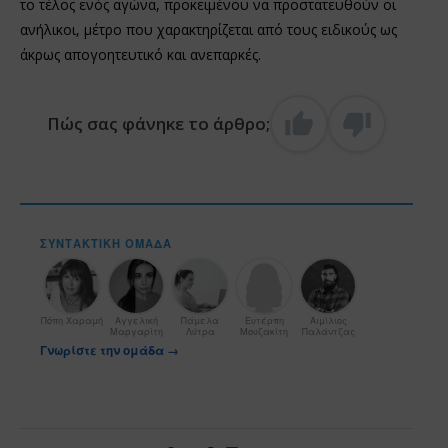
το τέλος ενός αγώνα, προκειμένου να προστατευθούν οι
ανήλικοι, μέτρο που χαρακτηρίζεται από τους ειδικούς ως
άκρως απογοητευτικό και ανεπαρκές.
Πώς σας φάνηκε το άρθρο;
ΣΥΝΤΑΚΤΙΚΉ ΟΜΆΔΑ
Πόπη Χαραμή
Αγγελική
Πάμελα
Ευτέρπη
Αιμίλιος
Μαργαρίτη
Λύτρα
Μουζακίτη
Παλάντζας
Γνωρίστε την ομάδα →