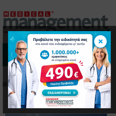
×
×
Home
Επικαιρότητα
Μουντιάλ υψηλού κινδύνου,
λόγω του εθισμού στον στοιχηματισμό