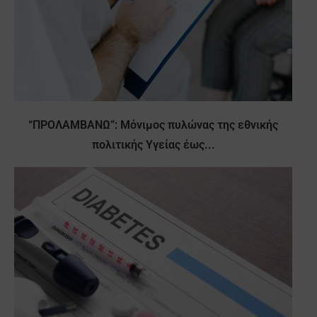
“ΠΡΟΛΑΜΒΑΝΩ”: Μόνιμος πυλώνας της εθνικής
πολιτικής Υγείας έως...