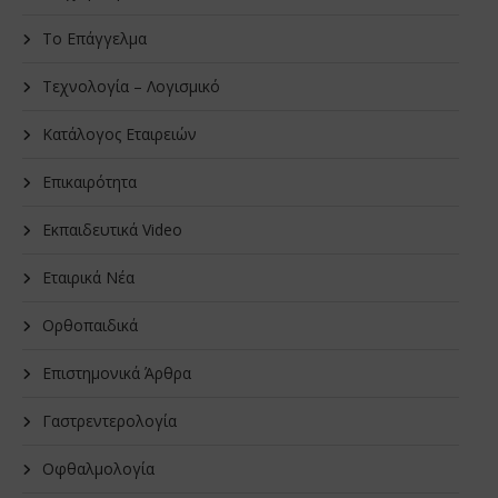
Το Επάγγελμα
Τεχνολογία – Λογισμικό
Κατάλογος Εταιρειών
Επικαιρότητα
Εκπαιδευτικά Video
Εταιρικά Νέα
Oρθοπαιδικά
Επιστημονικά Άρθρα
Γαστρεντερολογία
Οφθαλμολογία