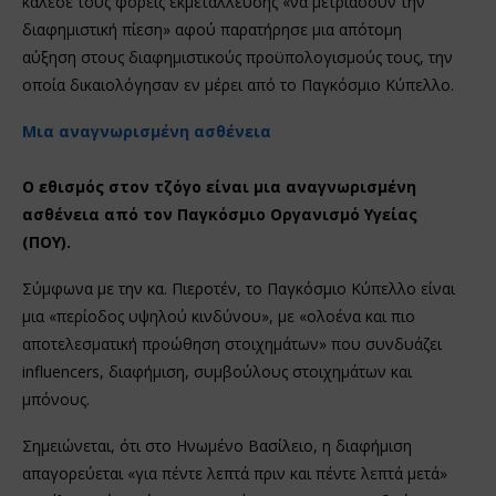
κάλεσε τους φορείς εκμετάλλευσης «να μετριάσουν την
διαφημιστική πίεση» αφού παρατήρησε μια απότομη
αύξηση στους διαφημιστικούς προϋπολογισμούς τους, την
οποία δικαιολόγησαν εν μέρει από το Παγκόσμιο Κύπελλο.
Μια αναγνωρισμένη ασθένεια
Ο εθισμός στον τζόγο είναι μια αναγνωρισμένη
ασθένεια από τον Παγκόσμιο Οργανισμό Υγείας
(ΠΟΥ).
Σύμφωνα με την κα. Πιεροτέν, το Παγκόσμιο Κύπελλο είναι
μια «περίοδος υψηλού κινδύνου», με «ολοένα και πιο
αποτελεσματική προώθηση στοιχημάτων» που συνδυάζει
influencers, διαφήμιση, συμβούλους στοιχημάτων και
μπόνους.
Σημειώνεται, ότι στο Ηνωμένο Βασίλειο, η διαφήμιση
απαγορεύεται «για πέντε λεπτά πριν και πέντε λεπτά μετά»