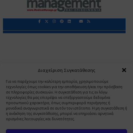
Περιορισμοί Ευθύνης
Προστασία Προσωπικών Δεδομένων
Επικοινωνία
Ποιοι Είμαστε
Ποιοι μας Εμπιστεύονται
Δεδομένα Προσωπικού Χαρακτήρα
Application
Διαχείριση Συγκατάθεσης
Copyright 2009 - 2026
©
Χαραμή Α.Ε.
Για να παρέχουμε την καλύτερη εμπειρία, χρησιμοποιούμε
τεχνολογίες όπως cookies για την αποθήκευση ή/και την πρόσβαση
σε πληροφορίες συσκευών. Η συγκατάθεση για τις εν λόγω
τεχνολογίες θα μας επιτρέψει να επεξεργαστούμε δεδομένα
www.PharmaManage.gr
•
www.HealthExpo.gr
•
www.YO.gr
προσωπικού χαρακτήρα, όπως συμπεριφορά περιήγησης ή
μοναδικά αναγνωριστικά σε αυτόν τον ιστότοπο. Η μη συγκατάθεση ή
•
www.GreekShares.com
•
www.eLearning-
η ανάκληση της συγκατάθεσης, μπορεί να επηρεάσει αρνητικά
PharmaManage.gr
•
www.Charami-SA.gr
ορισμένες λειτουργίες και δυνατότητες.
Η ιστοσελίδα www.MedicalManage.gr απευθύνεται σε