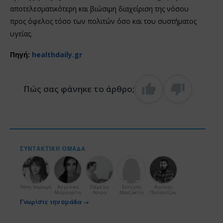
αποτελεσματικότερη και βιώσιμη διαχείριση της νόσου
προς όφελος τόσο των πολιτών όσο και του συστήματος
υγείας.
Πηγή:
healthdaily.gr
Πώς σας φάνηκε το άρθρο;
ΣΥΝΤΑΚΤΙΚΉ ΟΜΆΔΑ
Πόπη Χαραμή
Αγγελική
Πάμελα
Ευτέρπη
Αιμίλιος
Μαργαρίτη
Λύτρα
Μουζακίτη
Παλάντζας
Γνωρίστε την ομάδα →