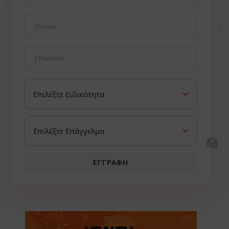
⚕️
🏥
ΕΓΓΡΑΦΉ