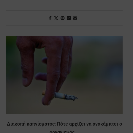
Διακοπή καπνίσματος: Πότε αρχίζει να ανακάμπτει ο
οργανισμός...