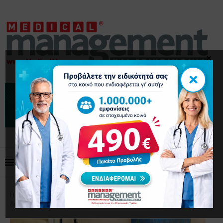
×
×
Home
Επικαιρότητα
Μείωση ΦΠΑ στα προϊόντα
διαχείρισης του σακχαρώδους διαβήτη