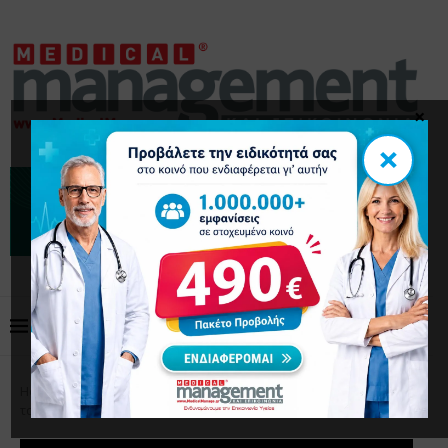
×
×
Home
Επιστημονικά Άρθρα
Καντιντίαση: Εμφανίζει
ταχεία αντοχή στα αντιμυκητιασικά φάρμακα