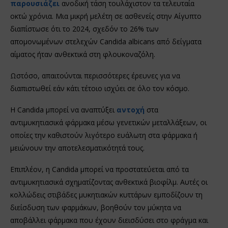
παρουσιάζει
ανοδική τάση τουλάχιστον τα τελευταία
οκτώ χρόνια. Μια μικρή μελέτη σε ασθενείς στην Αίγυπτο
διαπίστωσε ότι το 2024, σχεδόν το 26% των
απομονωμένων στελεχών Candida albicans από δείγματα
αίματος ήταν ανθεκτικά στη φλουκοναζόλη.
Ωστόσο, απαιτούνται περισσότερες έρευνες για να
διαπιστωθεί εάν κάτι τέτοιο ισχύει σε όλο τον κόσμο.
Η Candida μπορεί να αναπτύξει
αντοχή
στα
αντιμυκητιασικά φάρμακα μέσω γενετικών μεταλλάξεων, οι
οποίες την καθιστούν λιγότερο ευάλωτη στα φάρμακα ή
μειώνουν την αποτελεσματικότητά τους.
Επιπλέον, η Candida μπορεί να προστατεύεται από τα
αντιμυκητιασικά σχηματίζοντας ανθεκτικά βιοφίλμ. Αυτές οι
κολλώδεις στιβάδες μυκητιακών κυττάρων εμποδίζουν τη
διείσδυση των φαρμάκων, βοηθούν τον μύκητα να
αποβάλλει φάρμακα που έχουν διεισδύσει στο φράγμα και