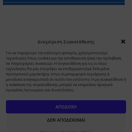
Περιορισμοί Ευθύνης
Προστασία Προσωπικών Δεδομένων
Επικοινωνία
Ποιοι Είμαστε
Ποιοι μας Εμπιστεύονται
Δεδομένα Προσωπικού Χαρακτήρα
Application
Διαχείριση Συγκατάθεσης
Copyright 2009 - 2026
©
Χαραμή Α.Ε.
Για να παρέχουμε την καλύτερη εμπειρία, χρησιμοποιούμε
τεχνολογίες όπως cookies για την αποθήκευση ή/και την πρόσβαση
σε πληροφορίες συσκευών. Η συγκατάθεση για τις εν λόγω
τεχνολογίες θα μας επιτρέψει να επεξεργαστούμε δεδομένα
www.PharmaManage.gr
•
www.HealthExpo.gr
•
www.YO.gr
προσωπικού χαρακτήρα, όπως συμπεριφορά περιήγησης ή
μοναδικά αναγνωριστικά σε αυτόν τον ιστότοπο. Η μη συγκατάθεση ή
•
www.GreekShares.com
•
www.eLearning-
η ανάκληση της συγκατάθεσης, μπορεί να επηρεάσει αρνητικά
PharmaManage.gr
•
www.Charami-SA.gr
ορισμένες λειτουργίες και δυνατότητες.
Η ιστοσελίδα www.MedicalManage.gr απευθύνεται σε
Επαγγελματίες Υγείας.
Με την παραμονή σας σε αυτή δηλώνετε,
ΑΠΟΔΟΧΉ
με ατομική σας ευθύνη και γνωρίζοντας τις κυρώσεις που
προβλέπονται από τις διατάξεις της παραγράφου 6 του άρθρου 22 του
ΔΕΝ ΑΠΟΔΈΧΟΜΑΙ
νόμου 1599/1986, ότι είστε Επαγγελματίας Υγείας.