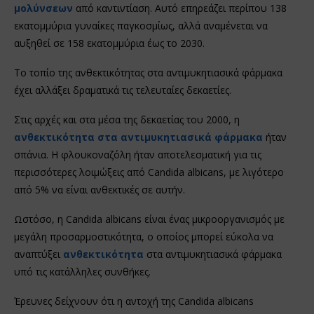
μολύνσεων
από καντιντίαση. Αυτό επηρεάζει περίπου 138
εκατομμύρια γυναίκες παγκοσμίως, αλλά αναμένεται να
αυξηθεί σε 158 εκατομμύρια έως το 2030.
Το τοπίο της ανθεκτικότητας στα αντιμυκητιασικά φάρμακα
έχει αλλάξει δραματικά τις τελευταίες δεκαετίες.
Στις αρχές και στα μέσα της δεκαετίας του 2000, η
ανθεκτικότητα στα αντιμυκητιασικά φάρμακα
ήταν
σπάνια. Η φλουκοναζόλη ήταν αποτελεσματική για τις
περισσότερες λοιμώξεις από Candida albicans, με λιγότερο
από 5% να είναι ανθεκτικές σε αυτήν.
Ωστόσο, η Candida albicans είναι ένας μικροοργανισμός με
μεγάλη προσαρμοστικότητα, ο οποίος μπορεί εύκολα να
αναπτύξει
ανθεκτικότητα
στα αντιμυκητιασικά φάρμακα
υπό τις κατάλληλες συνθήκες.
Έρευνες δείχνουν ότι η αντοχή της Candida albicans