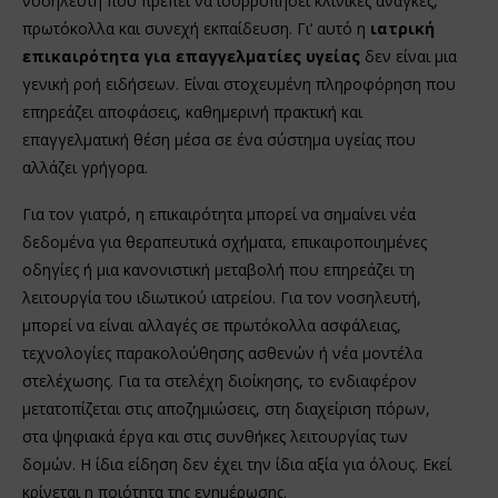
νοσηλευτή που πρέπει να ισορροπήσει κλινικές ανάγκες,
πρωτόκολλα και συνεχή εκπαίδευση. Γι’ αυτό η
ιατρική
επικαιρότητα για επαγγελματίες υγείας
δεν είναι μια
γενική ροή ειδήσεων. Είναι στοχευμένη πληροφόρηση που
επηρεάζει αποφάσεις, καθημερινή πρακτική και
επαγγελματική θέση μέσα σε ένα σύστημα υγείας που
αλλάζει γρήγορα.
Για τον γιατρό, η επικαιρότητα μπορεί να σημαίνει νέα
δεδομένα για θεραπευτικά σχήματα, επικαιροποιημένες
οδηγίες ή μια κανονιστική μεταβολή που επηρεάζει τη
λειτουργία του ιδιωτικού ιατρείου. Για τον νοσηλευτή,
μπορεί να είναι αλλαγές σε πρωτόκολλα ασφάλειας,
τεχνολογίες παρακολούθησης ασθενών ή νέα μοντέλα
στελέχωσης. Για τα στελέχη διοίκησης, το ενδιαφέρον
μετατοπίζεται στις αποζημιώσεις, στη διαχείριση πόρων,
στα ψηφιακά έργα και στις συνθήκες λειτουργίας των
δομών. Η ίδια είδηση δεν έχει την ίδια αξία για όλους. Εκεί
κρίνεται η ποιότητα της ενημέρωσης.