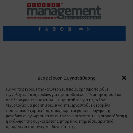
Περιορισμοί Ευθύνης
Προστασία Προσωπικών Δεδομένων
Επικοινωνία
Ποιοι Είμαστε
Ποιοι μας Εμπιστεύονται
Δεδομένα Προσωπικού Χαρακτήρα
Application
Διαχείριση Συγκατάθεσης
Copyright 2009 - 2026
©
Χαραμή Α.Ε.
Για να παρέχουμε την καλύτερη εμπειρία, χρησιμοποιούμε
τεχνολογίες όπως cookies για την αποθήκευση ή/και την πρόσβαση
σε πληροφορίες συσκευών. Η συγκατάθεση για τις εν λόγω
τεχνολογίες θα μας επιτρέψει να επεξεργαστούμε δεδομένα
www.PharmaManage.gr
•
www.HealthExpo.gr
•
www.YO.gr
προσωπικού χαρακτήρα, όπως συμπεριφορά περιήγησης ή
μοναδικά αναγνωριστικά σε αυτόν τον ιστότοπο. Η μη συγκατάθεση ή
•
www.GreekShares.com
•
www.eLearning-
η ανάκληση της συγκατάθεσης, μπορεί να επηρεάσει αρνητικά
PharmaManage.gr
•
www.Charami-SA.gr
ορισμένες λειτουργίες και δυνατότητες.