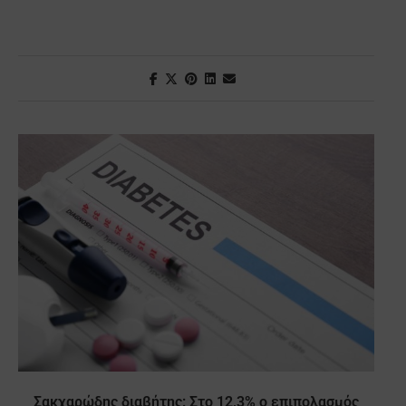
Σακχαρώδης διαβήτης: Στο 12,3% ο επιπολασμός