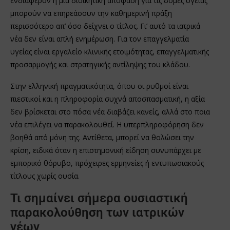
ενδιαφέρον ή μια διοικητική απόφαση για τις δομές υγείας
μπορούν να επηρεάσουν την καθημερινή πράξη
περισσότερο απ’ όσο δείχνει ο τίτλος. Γι’ αυτό τα ιατρικά
νέα δεν είναι απλή ενημέρωση. Για τον επαγγελματία
υγείας είναι εργαλείο κλινικής ετοιμότητας, επαγγελματικής
προσαρμογής και στρατηγικής αντίληψης του κλάδου.
Στην ελληνική πραγματικότητα, όπου οι ρυθμοί είναι
πιεστικοί και η πληροφορία συχνά αποσπασματική, η αξία
δεν βρίσκεται στο πόσα νέα διαβάζει κανείς, αλλά στο ποια
νέα επιλέγει να παρακολουθεί. Η υπερπληροφόρηση δεν
βοηθά από μόνη της. Αντίθετα, μπορεί να θολώσει την
κρίση, ειδικά όταν η επιστημονική είδηση συνυπάρχει με
εμπορικό θόρυβο, πρόχειρες ερμηνείες ή εντυπωσιακούς
τίτλους χωρίς ουσία.
Τι σημαίνει σήμερα ουσιαστική
παρακολούθηση των ιατρικών
νέων