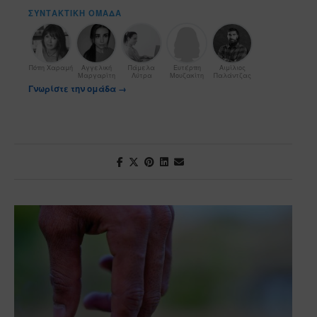
ΣΥΝΤΑΚΤΙΚΉ ΟΜΆΔΑ
Πόπη Χαραμή
Αγγελική
Πάμελα
Ευτέρπη
Αιμίλιος
Μαργαρίτη
Λύτρα
Μουζακίτη
Παλάντζας
Γνωρίστε την ομάδα →