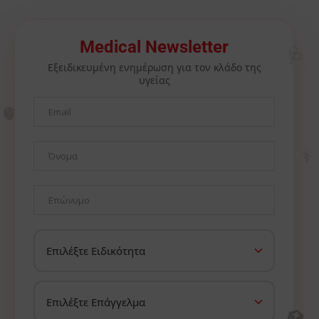
🩺
Medical Newsletter
Εξειδικευμένη ενημέρωση για τον κλάδο της
υγείας
🫀
⚕️