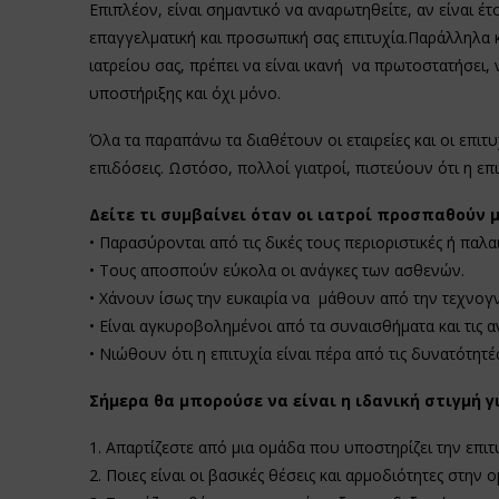
Επιπλέον, είναι σημαντικό να αναρωτηθείτε, αν είναι έτ
επαγγελματική και προσωπική σας επιτυχία.Παράλληλα κ
ιατρείου σας, πρέπει να είναι ικανή να πρωτοστατήσει,
υποστήριξης και όχι μόνο.
Όλα τα παραπάνω τα διαθέτουν οι εταιρείες και οι επιτυ
επιδόσεις. Ωστόσο, πολλοί γιατροί, πιστεύουν ότι η επ
Δείτε τι συμβαίνει όταν οι ιατροί προσπαθούν μ
• Παρασύρονται από τις δικές τους περιοριστικές ή παλ
• Τους αποσπούν εύκολα οι ανάγκες των ασθενών.
• Χάνουν ίσως την ευκαιρία να μάθουν από την τεχνογ
• Είναι αγκυροβολημένοι από τα συναισθήματα και τις α
• Νιώθουν ότι η επιτυχία είναι πέρα ​​από τις δυνατότητέ
Σήμερα θα μπορούσε να είναι η ιδανική στιγμή γ
1. Απαρτίζεστε από μια ομάδα που υποστηρίζει την επιτυ
2. Ποιες είναι οι βασικές θέσεις και αρμοδιότητες στην 