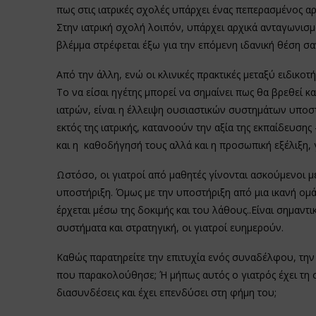
πως στις ιατρικές σχολές υπάρχει ένας πεπερασμένος α
Στην ιατρική σχολή λοιπόν, υπάρχει αρχικά ανταγωνισμό
βλέμμα στρέφεται έξω για την επόμενη ιδανική θέση σα
Από την άλλη, ενώ οι κλινικές πρακτικές μεταξύ ειδικοτ
Το να είσαι ηγέτης μπορεί να σημαίνει πως θα βρεθεί κ
ιατρών, είναι η έλλειψη ουσιαστικών συστημάτων υποστή
εκτός της ιατρικής, κατανοούν την αξία της εκπαίδευσης 
και η καθοδήγησή τους αλλά και η προσωπική εξέλιξη, γ
Ωστόσο, οι γιατροί από μαθητές γίνονται ασκούμενοι 
υποστήριξη. Όμως με την υποστήριξη από μια ικανή ομάδ
έρχεται μέσω της δοκιμής και του λάθους..Είναι σημαν
συστήματα και στρατηγική, οι γιατροί ευημερούν.
Καθώς παρατηρείτε την επιτυχία ενός συναδέλφου, την
που παρακολούθησε; Ή μήπως αυτός ο γιατρός έχει τη 
διασυνδέσεις και έχει επενδύσει στη φήμη του;