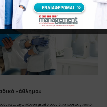
μαδικό «άθλημα»
τρούς να ανταγωνίζονται μεταξύ τους. Είναι ευρέως γνωστό,