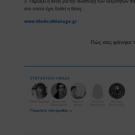
3. Ταιριάζει η θέση για την ανάπτυξη των δεξιοτήτων π
στο οποίο έχει δοθεί η θέση;
www.MedicalManage.gr
Πώς σας φάνηκε 
ΣΥΝΤΑΚΤΙΚΉ ΟΜΆΔΑ
Πόπη Χαραμή
Αγγελική
Πάμελα
Ευτέρπη
Αιμίλιος
Μαργαρίτη
Λύτρα
Μουζακίτη
Παλάντζας
Γνωρίστε την ομάδα →