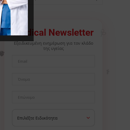
Medical Newsletter
🩺
Εξειδικευμένη ενημέρωση για τον κλάδο
της υγείας
🫀
⚕️