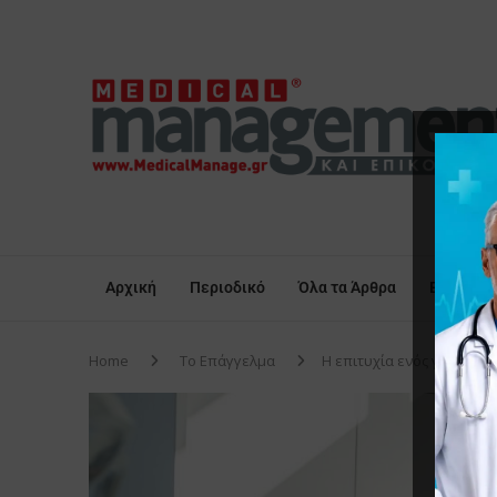
Αρχική
Περιοδικό
Όλα τα Άρθρα
Επικαιρό
Home
Το Επάγγελμα
Η επιτυχία ενός γιατρού 