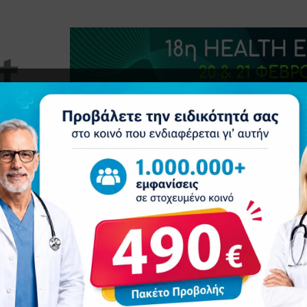
τητα
Δελτία Τύπου
Προβολή Ιατρού
Συνέδρια
Ε
είναι ομαδικό «άθλημα»