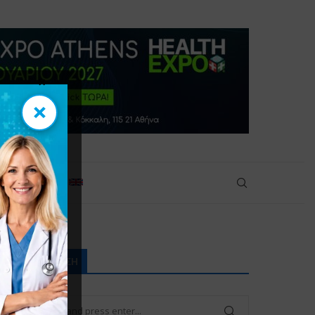
×
×
πικοινωνία
ΑΝΑΖΉΤΗΣΗ