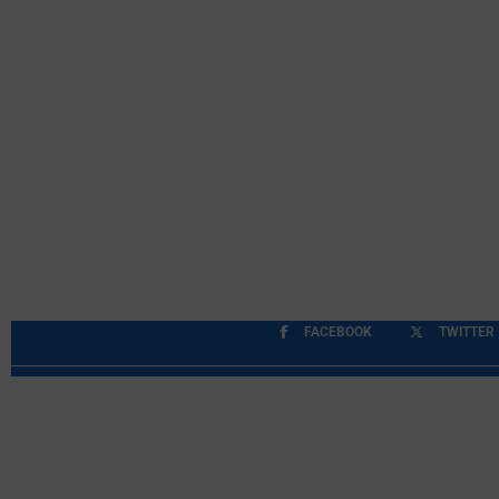
FACEBOOK
TWITTER
Περιορισμοί Ευθύνης
Προστασία Προσωπικών Δ