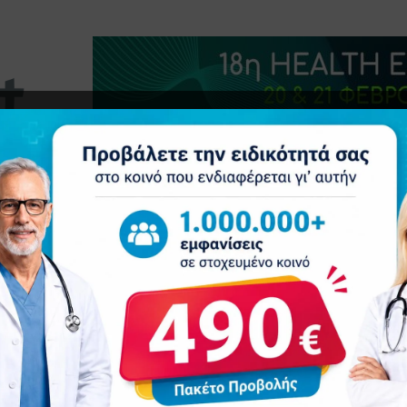
τητα
Δελτία Τύπου
Προβολή Ιατρού
Συνέδρια
Ε
γός στον 16ο Διεθνή Ποσειδώνιο Ημιμαραθώνιο