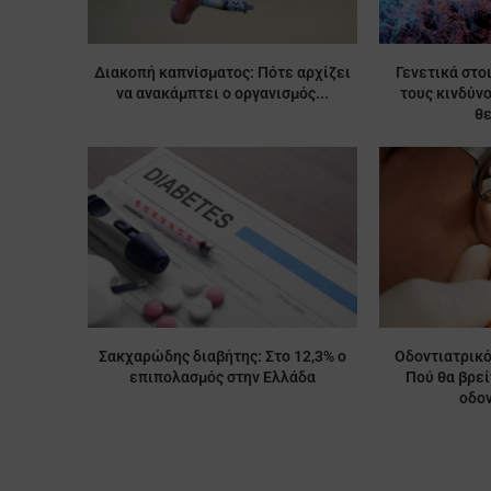
Διακοπή καπνίσματος: Πότε αρχίζει
Γενετικά στο
να ανακάμπτει ο οργανισμός...
τους κινδύν
θ
Σακχαρώδης διαβήτης: Στο 12,3% ο
Οδοντιατρικό
επιπολασμός στην Ελλάδα
Πού θα βρε
οδον