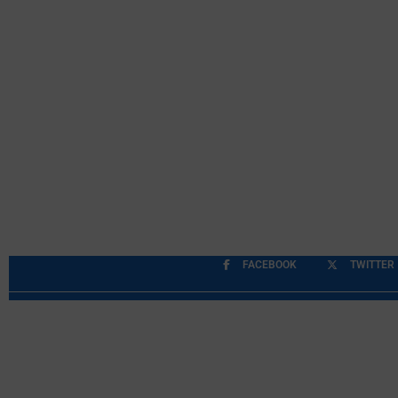
FACEBOOK
TWITTER
Περιορισμοί Ευθύνης
Προστασία Προσωπικών Δ