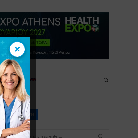
×
×
πικοινωνία
ΑΝΑΖΉΤΗΣΗ