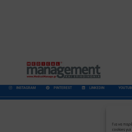
INSTAGRAM
PINTEREST
LINKEDIN
YOUTUB
εδομένων
Επικοινωνία
Ποιοι Είμαστε
Ποιοι μας Εμπιστεύονται
Για να παρ
Copyright 2009 - 2026
©
Χαραμή Α.Ε.
cookies γι