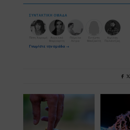
ΣΥΝΤΑΚΤΙΚΉ ΟΜΆΔΑ
Πόπη Χαραμή
Αγγελική
Πάμελα
Ευτέρπη
Αιμίλιος
Μαργαρίτη
Λύτρα
Μουζακίτη
Παλάντζας
Γνωρίστε την ομάδα →