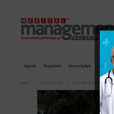
Αρχική
Περιοδικό
Όλα τα Άρθρα
Επικαιρό
Home
Επικαιρότητα
H Health Plus μέγας χορη