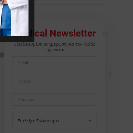
🩺
Medical Newsletter
Εξειδικευμένη ενημέρωση για τον κλάδο
της υγείας
🫀
⚕️