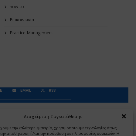
how-to
Επικοινωνία
Practice Management
E
EMAIL
RSS
Δεδομένα Προσωπικού Χαρακτήρα
Application
Διαχείριση Συγκατάθεσης
έχουμε την καλύτερη εμπειρία, χρησιμοποιούμε τεχνολογίες όπως
α την αποθήκευση ή/και την πρόσβαση σε πληροφορίες συσκευών. Η