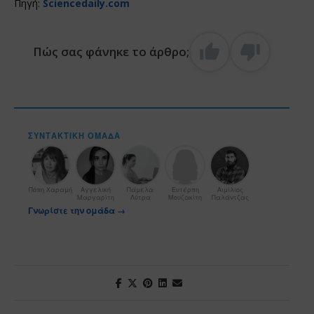
Πηγή:
Sciencedaily.com
Πώς σας φάνηκε το άρθρο;
ΣΥΝΤΑΚΤΙΚΉ ΟΜΆΔΑ
Πόπη Χαραμή
Αγγελική
Πάμελα
Ευτέρπη
Αιμίλιος
Μαργαρίτη
Λύτρα
Μουζακίτη
Παλάντζας
Γνωρίστε την ομάδα →