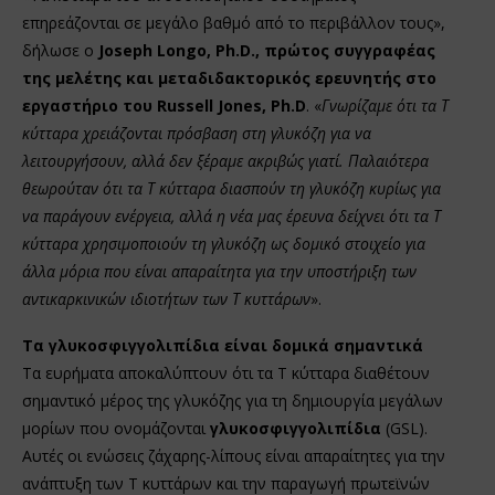
επηρεάζονται σε μεγάλο βαθμό από το περιβάλλον τους»,
δήλωσε ο
Joseph Longo, Ph.D., πρώτος συγγραφέας
της μελέτης και μεταδιδακτορικός ερευνητής στο
εργαστήριο του Russell Jones, Ph.D
. «
Γνωρίζαμε ότι τα Τ
κύτταρα χρειάζονται πρόσβαση στη γλυκόζη για να
λειτουργήσουν, αλλά δεν ξέραμε ακριβώς γιατί. Παλαιότερα
θεωρούταν ότι τα Τ κύτταρα διασπούν τη γλυκόζη κυρίως για
να παράγουν ενέργεια, αλλά η νέα μας έρευνα δείχνει ότι τα Τ
κύτταρα χρησιμοποιούν τη γλυκόζη ως δομικό στοιχείο για
άλλα μόρια που είναι απαραίτητα για την υποστήριξη των
αντικαρκινικών ιδιοτήτων των Τ κυττάρων
».
Τα γλυκοσφιγγολιπίδια είναι δομικά σημαντικά
Τα ευρήματα αποκαλύπτουν ότι τα Τ κύτταρα διαθέτουν
σημαντικό μέρος της γλυκόζης για τη δημιουργία μεγάλων
μορίων που ονομάζονται
γλυκοσφιγγολιπίδια
(GSL).
Αυτές οι ενώσεις ζάχαρης-λίπους είναι απαραίτητες για την
ανάπτυξη των Τ κυττάρων και την παραγωγή πρωτεϊνών