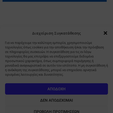
Περιορισμοί Ευθύνης
Προστασία Προσωπικών Δεδομένων
Επικοινωνία
Ποιοι Είμαστε
Ποιοι μας Εμπιστεύονται
Δεδομένα Προσωπικού Χαρακτήρα
Application
Διαχείριση Συγκατάθεσης
Copyright 2009 - 2026
©
Χαραμή Α.Ε.
Για να παρέχουμε την καλύτερη εμπειρία, χρησιμοποιούμε
τεχνολογίες όπως cookies για την αποθήκευση ή/και την πρόσβαση
σε πληροφορίες συσκευών. Η συγκατάθεση για τις εν λόγω
τεχνολογίες θα μας επιτρέψει να επεξεργαστούμε δεδομένα
www.PharmaManage.gr
•
www.HealthExpo.gr
•
www.YO.gr
προσωπικού χαρακτήρα, όπως συμπεριφορά περιήγησης ή
μοναδικά αναγνωριστικά σε αυτόν τον ιστότοπο. Η μη συγκατάθεση ή
•
www.GreekShares.com
•
www.eLearning-
η ανάκληση της συγκατάθεσης, μπορεί να επηρεάσει αρνητικά
PharmaManage.gr
•
www.Charami-SA.gr
ορισμένες λειτουργίες και δυνατότητες.
Η ιστοσελίδα www.MedicalManage.gr απευθύνεται σε
Επαγγελματίες Υγείας.
Με την παραμονή σας σε αυτή δηλώνετε,
ΑΠΟΔΟΧΉ
με ατομική σας ευθύνη και γνωρίζοντας τις κυρώσεις που
προβλέπονται από τις διατάξεις της παραγράφου 6 του άρθρου 22 του
ΔΕΝ ΑΠΟΔΈΧΟΜΑΙ
νόμου 1599/1986, ότι είστε Επαγγελματίας Υγείας.
ΠΡΟΒΟΛΉ ΠΡΟΤΙΜΉΣΕΩΝ