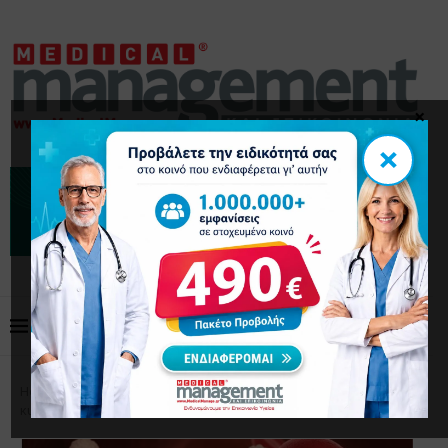
×
×
Home
Επικαιρότητα
Γλυκόζη, το καύσιμο των Τ
κυττάρων κατά του καρκίνου