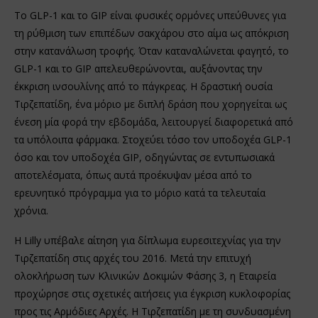
Το GLP-1 και το GIP είναι φυσικές ορμόνες υπεύθυνες για
τη ρύθμιση των επιπέδων σακχάρου στο αίμα ως απόκριση
στην κατανάλωση τροφής. Όταν καταναλώνεται φαγητό, το
GLP-1 και το GIP απελευθερώνονται, αυξάνοντας την
έκκριση ινσουλίνης από το πάγκρεας. Η δραστική ουσία
Τιρζεπατίδη, ένα μόριο με διπλή δράση που χορηγείται ως
ένεση μία φορά την εβδομάδα, λειτουργεί διαφορετικά από
τα υπόλοιπα φάρμακα. Στοχεύει τόσο τον υποδοχέα GLP-1
όσο και τον υποδοχέα GIP, οδηγώντας σε εντυπωσιακά
αποτελέσματα, όπως αυτά προέκυψαν μέσα από το
ερευνητικό πρόγραμμα για το μόριο κατά τα τελευταία
χρόνια.
Η Lilly υπέβαλε αίτηση για δίπλωμα ευρεσιτεχνίας για την
Τιρζεπατίδη στις αρχές του 2016. Μετά την επιτυχή
ολοκλήρωση των Κλινικών Δοκιμών Φάσης 3, η Εταιρεία
προχώρησε στις σχετικές αιτήσεις για έγκριση κυκλοφορίας
προς τις Αρμόδιες Αρχές. Η Τιρζεπατίδη με τη συνδυασμένη