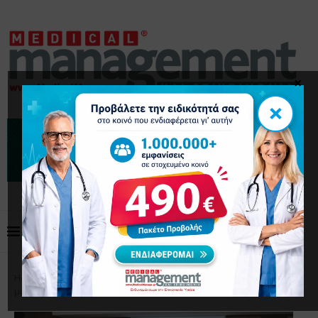
×
×
Home
Επικαιρότητα
Επιτέλους έφτασε στη χώρα
μας η Τιρζεπατίδη*