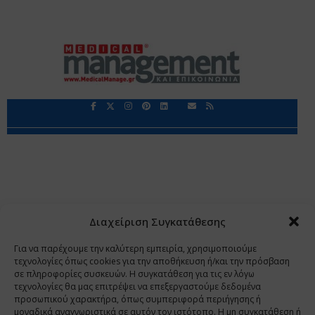
Περιορισμοί Ευθύνης
Προστασία Προσωπικών Δεδομένων
Επικοινωνία
Ποιοι Είμαστε
Ποιοι μας Εμπιστεύονται
Δεδομένα Προσωπικού Χαρακτήρα
Application
Διαχείριση Συγκατάθεσης
Copyright 2009 - 2026
©
Χαραμή Α.Ε.
Για να παρέχουμε την καλύτερη εμπειρία, χρησιμοποιούμε
τεχνολογίες όπως cookies για την αποθήκευση ή/και την πρόσβαση
σε πληροφορίες συσκευών. Η συγκατάθεση για τις εν λόγω
τεχνολογίες θα μας επιτρέψει να επεξεργαστούμε δεδομένα
www.PharmaManage.gr
•
www.HealthExpo.gr
•
www.YO.gr
προσωπικού χαρακτήρα, όπως συμπεριφορά περιήγησης ή
μοναδικά αναγνωριστικά σε αυτόν τον ιστότοπο. Η μη συγκατάθεση ή
•
www.GreekShares.com
•
www.eLearning-