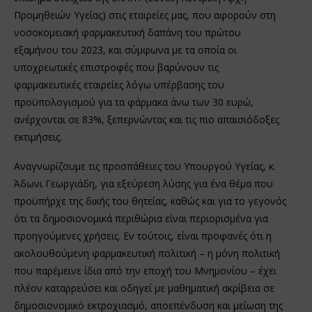
Προμηθειών Υγείας) στις εταιρείες μας, που αφορούν στη
νοσοκομειακή φαρμακευτική δαπάνη του πρώτου
εξαμήνου του 2023, και σύμφωνα με τα οποία οι
υποχρεωτικές επιστροφές που βαρύνουν τις
φαρμακευτικές εταιρείες λόγω υπέρβασης του
προϋπολογισμού για τα φάρμακα άνω των 30 ευρώ,
ανέρχονται σε 83%, ξεπερνώντας και τις πιο απαισιόδοξες
εκτιμήσεις.
Αναγνωρίζουμε τις προσπάθειες του Υπουργού Υγείας, κ.
Άδωνι Γεωργιάδη, για εξεύρεση λύσης για ένα θέμα που
προϋπήρχε της δικής του θητείας, καθώς και για το γεγονός
ότι τα δημοσιονομικά περιθώρια είναι περιορισμένα για
προηγούμενες χρήσεις. Εν τούτοις, είναι προφανές ότι η
ακολουθούμενη φαρμακευτική πολιτική – η μόνη πολιτική
που παρέμεινε ίδια από την εποχή του Μνημονίου – έχει
πλέον καταρρεύσει και οδηγεί με μαθηματική ακρίβεια σε
δημοσιονομικό εκτροχιασμό, αποεπένδυση και μείωση της