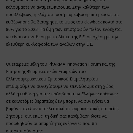
καλούμαστε να αντιμετωπίσουμε. Στην καλύτερη των
προβλέψεων, η ελάχιστη αυτή παρέμβαση από μέρους της
κυβέρνησης θα διατηρήσει το ύψος του clawback κοντά στο
80% για το 2023. Τα ύψη των επιστροφών πλέον ενδέχεται
να είναι σε αντίθεση με το Δίκαιο της Ε.Ε. σε σχέση με την
ελεύθερη κυκλοφορία των αγαθών στην Ε.Ε.
Οι εταιρείες μέλη του PhARMA Innovation Forum και της
Επιτροπής Φαρμακευτικών Εταιρειών του
Ελληνοαμερικανικού Εμπορικού Επιμελητηρίου
επιθυμούμε να συνεχίσουμε να επενδύουμε στη χώρα,
αλλά η ευθύνη για την πρόσβαση των Ελλήνων ασθενών
σε καινοτόμες θεραπείες δεν μπορεί να συνεχίσει να
βαρύνει σχεδόν αποκλειστικά τις φαρμακευτικές εταιρείες.
Ζητούμε, συνεπώς, τη δική σας παρέμβαση ώστε να
προωθηθούν οι απαραίτητες ενέργειες που θα
αποσκοπούν στην: