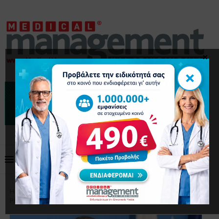
×
×
Home
Επικαιρότητα
Επιστολή PIF & AMCHAM
Pharma Committee προς τον Πρωθυπουργό