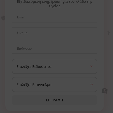
Εξειδικευμένη ενημέρωση για τον κλάδο της
υγείας
🫀
⚕️
🏥
ΕΓΓΡΑΦΉ