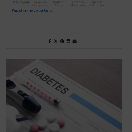
Πόπη Χαραμή
Αγγελική
Πάμελα
Ευτέρπη
Αιμίλιος
Μαργαρίτη
Λύτρα
Μουζακίτη
Παλάντζας
Γνωρίστε την ομάδα →