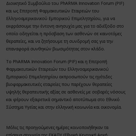
Διοικητικό Συμβούλιο του PhARMA Innovation Forum (PIF)
και ως Επιτροπή Φαρμακευτικών Εταιρειών του
Ελληνοαμερικανικού Εμπορικού Επιμελητηρίου, για να
εκφράσουμε την έντονη ανησυχία μας για το αδιέξοδο στο
οποίο οδηγείται η πρόσβαση των ασθενών σε καινοτόμες
θεραπείες, και να ζητήσουμε τη συνδρομή σας για την
επαναφορά συνθηκών βιωσιμότητας στον κλάδο.
Το PhARMA Innovation Forum (PIF) και η Επιτροπή
Φαρμακευτικών Εταιρειών του Ελληνοαμερικανικού
Εμπορικού Επιμελητηρίου εκπροσωπούν τις ηγέτιδες
βιοφαρμακευτικές εταιρείες που παρέχουν θεραπείες
υψηλής θεραπευτικής αξίας σε ασθενείς με σοβαρές νόσους
και φέρουν εξαιρετικά σημαντικό αποτύπωμα στο Εθνικό
Σύστημα Υγείας και στην ελληνική κοινωνία και οικονομία.
Μόλις τις προηγούμενες ημέρες κοινοποιήθηκαν τα
επίσημα στοιχεία της ΕΚΑΠΥ (Εθνική Κεντρική Αρχή