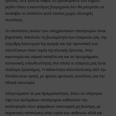
έρευνα, τότε γίνεται σαφές ότι βρισκόμαστε στο σημείο
μηδέν όπου η καινοτόμος βιομηχανία δεν θα μπορέσει να
αναλάβει το επιπλέον αυτό κόστος χωρίς οδυνηρές
συνέπειες.
Οι επιπτώσεις αυτών των υποχρεωτικών επιστροφών είναι
βαρύτατες. Απειλούν τη βιωσιμότητα των εταιρειών μας, την
εύρυθμη λειτουργία της αγοράς και την προοπτική των
επενδύσεων στον τομέα της κλινικής έρευνας, στην
καινοτομία και ιατρική εκπαίδευση και σε προγράμματα
κοινωνικής υπευθυνότητας στα οποία οι εταιρείες μας είναι
ιδιαίτερα δραστήριες. Η πιθανότητα αποεπένδυσης από την
Ελλάδα είναι ορατή, με άμεσες αρνητικές συνέπειες για την
εθνική οικονομία.
Οδηγούμαστε σε μια πραγματικότητα, όπου τα υπέρογκα
ύψη των αυτόματων επιστροφών καθιστούν την
κυκλοφορία νέων φαρμάκων οικονομικά μη-βιώσιμη, με
σημαντικές επιπτώσεις στην υγεία των ασθενών αλλά και