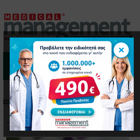
×
×
Home
Επικαιρότητα
Ελπίδα για τα αυτοάνοσα:
Θεραπεία CAR-T “επανεκκίνησε” το ανοσοποιητικό ασθενούς