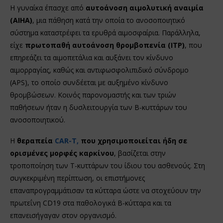
Η γυναίκα έπασχε από
αυτοάνοση αιμολυτική αναιμία
(AIHA)
, μια πάθηση κατά την οποία το ανοσοποιητικό
σύστημα καταστρέφει τα ερυθρά αιμοσφαίρια. Παράλληλα,
είχε
πρωτοπαθή αυτοάνοση θρομβοπενία (ITP)
, που
επηρεάζει τα αιμοπετάλια και αυξάνει τον κίνδυνο
αιμορραγίας, καθώς και αντιφωσφολιπιδικό σύνδρομο
(APS), το οποίο συνδέεται με αυξημένο κίνδυνο
θρομβώσεων. Κοινός παρονομαστής και των τριών
παθήσεων ήταν η δυσλειτουργία των Β-κυττάρων του
ανοσοποιητικού.
Η
θεραπεία
CAR-T,
που χρησιμοποιείται ήδη σε
ορισμένες μορφές καρκίνου
, βασίζεται στην
τροποποίηση των Τ-κυττάρων του ίδιου του ασθενούς. Στη
συγκεκριμένη περίπτωση, οι επιστήμονες
επαναπρογραμμάτισαν τα κύτταρα ώστε να στοχεύουν την
πρωτεΐνη CD19 στα παθολογικά Β-κύτταρα και τα
επανεισήγαγαν στον οργανισμό.