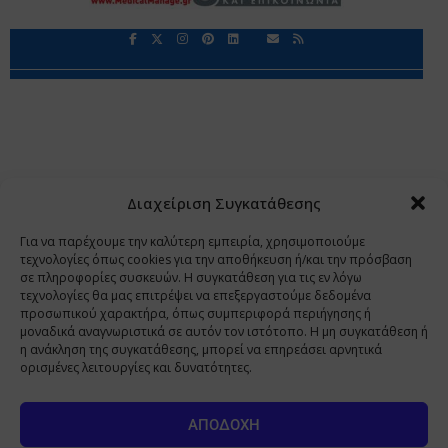
Περιορισμοί Ευθύνης
Προστασία Προσωπικών Δεδομένων
Επικοινωνία
Ποιοι Είμαστε
Ποιοι μας Εμπιστεύονται
Δεδομένα Προσωπικού Χαρακτήρα
Application
Διαχείριση Συγκατάθεσης
Copyright 2009 - 2026
©
Χαραμή Α.Ε.
Για να παρέχουμε την καλύτερη εμπειρία, χρησιμοποιούμε
τεχνολογίες όπως cookies για την αποθήκευση ή/και την πρόσβαση
σε πληροφορίες συσκευών. Η συγκατάθεση για τις εν λόγω
τεχνολογίες θα μας επιτρέψει να επεξεργαστούμε δεδομένα
www.PharmaManage.gr
•
www.HealthExpo.gr
•
www.YO.gr
προσωπικού χαρακτήρα, όπως συμπεριφορά περιήγησης ή
μοναδικά αναγνωριστικά σε αυτόν τον ιστότοπο. Η μη συγκατάθεση ή
•
www.GreekShares.com
•
www.eLearning-
η ανάκληση της συγκατάθεσης, μπορεί να επηρεάσει αρνητικά
PharmaManage.gr
•
www.Charami-SA.gr
ορισμένες λειτουργίες και δυνατότητες.
Η ιστοσελίδα www.MedicalManage.gr απευθύνεται σε
Επαγγελματίες Υγείας.
Με την παραμονή σας σε αυτή δηλώνετε,
ΑΠΟΔΟΧΉ
με ατομική σας ευθύνη και γνωρίζοντας τις κυρώσεις που