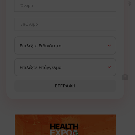
⚕️
🏥
ΕΓΓΡΑΦΉ