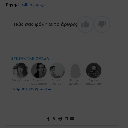
Πηγή:
healthreport.gr
Πώς σας φάνηκε το άρθρο;
ΣΥΝΤΑΚΤΙΚΉ ΟΜΆΔΑ
Πόπη Χαραμή
Αγγελική
Πάμελα
Ευτέρπη
Αιμίλιος
Μαργαρίτη
Λύτρα
Μουζακίτη
Παλάντζας
Γνωρίστε την ομάδα →