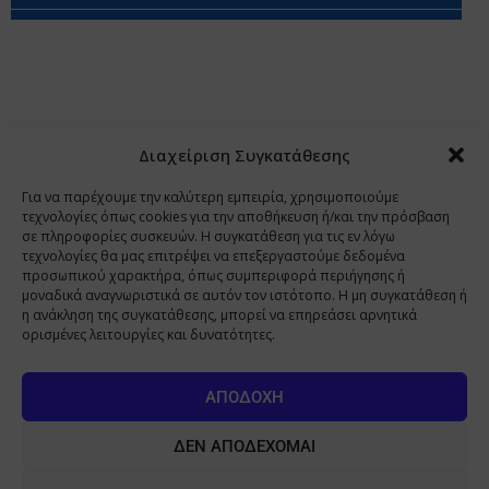
Περιορισμοί Ευθύνης
Προστασία Προσωπικών Δεδομένων
Επικοινωνία
Ποιοι Είμαστε
Ποιοι μας Εμπιστεύονται
Δεδομένα Προσωπικού Χαρακτήρα
Application
Διαχείριση Συγκατάθεσης
Copyright 2009 - 2026
©
Χαραμή Α.Ε.
Για να παρέχουμε την καλύτερη εμπειρία, χρησιμοποιούμε
τεχνολογίες όπως cookies για την αποθήκευση ή/και την πρόσβαση
σε πληροφορίες συσκευών. Η συγκατάθεση για τις εν λόγω
τεχνολογίες θα μας επιτρέψει να επεξεργαστούμε δεδομένα
www.PharmaManage.gr
•
www.HealthExpo.gr
•
www.YO.gr
προσωπικού χαρακτήρα, όπως συμπεριφορά περιήγησης ή
μοναδικά αναγνωριστικά σε αυτόν τον ιστότοπο. Η μη συγκατάθεση ή
•
www.GreekShares.com
•
www.eLearning-
η ανάκληση της συγκατάθεσης, μπορεί να επηρεάσει αρνητικά
PharmaManage.gr
•
www.Charami-SA.gr
ορισμένες λειτουργίες και δυνατότητες.
Η ιστοσελίδα www.MedicalManage.gr απευθύνεται σε
Επαγγελματίες Υγείας.
Με την παραμονή σας σε αυτή δηλώνετε,
ΑΠΟΔΟΧΉ
με ατομική σας ευθύνη και γνωρίζοντας τις κυρώσεις που
προβλέπονται από τις διατάξεις της παραγράφου 6 του άρθρου 22 του
ΔΕΝ ΑΠΟΔΈΧΟΜΑΙ
νόμου 1599/1986, ότι είστε Επαγγελματίας Υγείας.