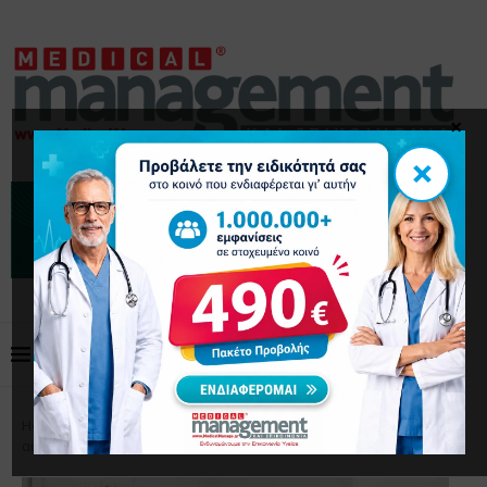
×
×
Home
Επικαιρότητα
Εφημερίες νοσοκομείων με
αυξημένη πίεση: Νέα συμφόρηση στα νοσοκομεία της Αθήνας