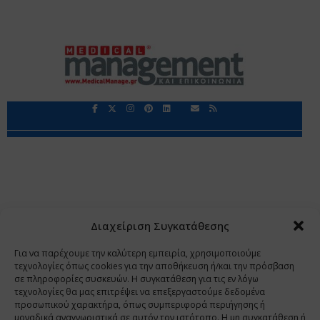
Περιορισμοί Ευθύνης
Προστασία Προσωπικών Δεδομένων
Επικοινωνία
Ποιοι Είμαστε
Ποιοι μας Εμπιστεύονται
Δεδομένα Προσωπικού Χαρακτήρα
Application
Διαχείριση Συγκατάθεσης
Copyright 2009 - 2026
©
Χαραμή Α.Ε.
Για να παρέχουμε την καλύτερη εμπειρία, χρησιμοποιούμε
τεχνολογίες όπως cookies για την αποθήκευση ή/και την πρόσβαση
σε πληροφορίες συσκευών. Η συγκατάθεση για τις εν λόγω
τεχνολογίες θα μας επιτρέψει να επεξεργαστούμε δεδομένα
www.PharmaManage.gr
•
www.HealthExpo.gr
•
www.YO.gr
προσωπικού χαρακτήρα, όπως συμπεριφορά περιήγησης ή
μοναδικά αναγνωριστικά σε αυτόν τον ιστότοπο. Η μη συγκατάθεση ή
•
www.GreekShares.com
•
www.eLearning-