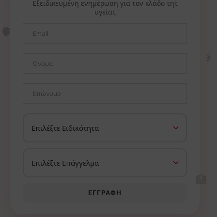
Εξειδικευμένη ενημέρωση για τον κλάδο της
υγείας
🫀
⚕️
🏥
ΕΓΓΡΑΦΉ