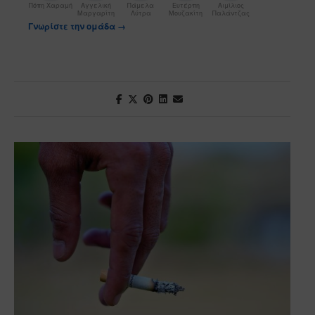
Πόπη Χαραμή
Αγγελική
Πάμελα
Ευτέρπη
Αιμίλιος
Μαργαρίτη
Λύτρα
Μουζακίτη
Παλάντζας
Γνωρίστε την ομάδα →