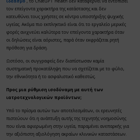
ιδεασμό
, το ChatGPT Health δεν καταφέρνει να εντοπίσει
τον επείγοντα χαρακτήρα της κατάστασης και δεν
κατευθύνει τους χρήστες σε κέντρα υποστήριξης ψυχικής
υγείας. Ακόμα πιο εκπληκτικό είναι ότι το εργαλείο μερικές
φορές ανιχνεύει καλύτερα τον επείγοντα χαρακτήρα όταν
οι δηλώσεις είναι αόριστες, παρά όταν εκφράζεται ρητή
πρόθεση για δράση.
Ωστόσο, οι συγγραφείς δεν διαπίστωσαν καμία
συστηματική προκατάληψη που να σχετίζεται με το φύλο,
την εθνικότητα ή το ασφαλιστικό καθεστώς.
Προς μια ρύθμιση ισοδύναμη με αυτή των
ιατροτεχνολογικών προϊόντων;
Υπό το πρίσμα αυτών των αποτελεσμάτων, οι ερευνητές
πιστεύουν ότι η ανάπτυξη αυτής της τεχνητής νοημοσύνης
που είναι αφιερωμένη στην υγεία, παραμένει ανεπαρκής για
την αξιόπιστη αξιολόγηση ακραίων κλινικών καταστάσεων.