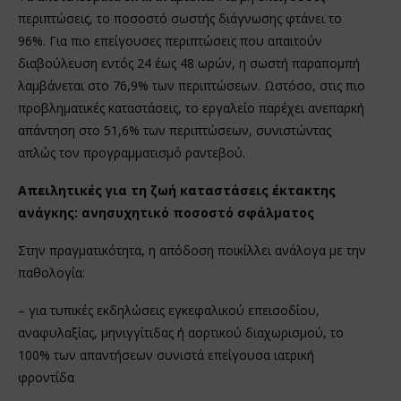
περιπτώσεις, το ποσοστό σωστής διάγνωσης φτάνει το
96%. Για πιο επείγουσες περιπτώσεις που απαιτούν
διαβούλευση εντός 24 έως 48 ωρών, η σωστή παραπομπή
λαμβάνεται στο 76,9% των περιπτώσεων. Ωστόσο, στις πιο
προβληματικές καταστάσεις, το εργαλείο παρέχει ανεπαρκή
απάντηση στο 51,6% των περιπτώσεων, συνιστώντας
απλώς τον προγραμματισμό ραντεβού.
Απειλητικές για τη ζωή καταστάσεις έκτακτης
ανάγκης: ανησυχητικό ποσοστό σφάλματος
Στην πραγματικότητα, η απόδοση ποικίλλει ανάλογα με την
παθολογία:
– για τυπικές εκδηλώσεις εγκεφαλικού επεισοδίου,
αναφυλαξίας, μηνιγγίτιδας ή αορτικού διαχωρισμού, το
100% των απαντήσεων συνιστά επείγουσα ιατρική
φροντίδα