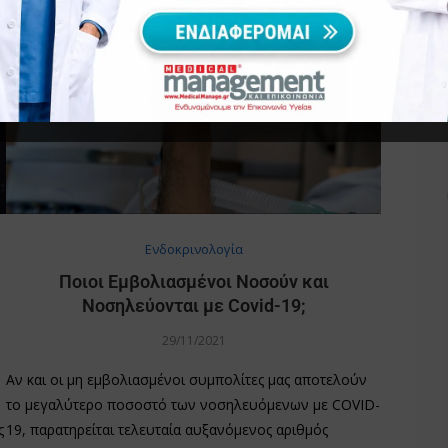
Ενδοκρινολογία
Ποιοι Εμβολιασμένοι Νοσούν και
Νοσηλεύονται με Covid-19;
29/11/2021
Αν και οι μη εμβολιασμένοι συμπολίτες μας αποτελούν
το μεγαλύτερο ποσοστό των νοσηλευόμενων με COVID-
ς
19, παρατηρείται τελευταία αυξανόμενος αριθμός