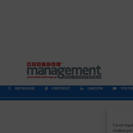
INSTAGRAM
PINTEREST
LINKEDIN
YOUTU
εδομένων
Επικοινωνία
Ποιοι Είμαστε
Ποιοι μας Εμπιστεύονται
Για να παρ
Copyright 2009 - 2026
©
Χαραμή Α.Ε.
cookies γι