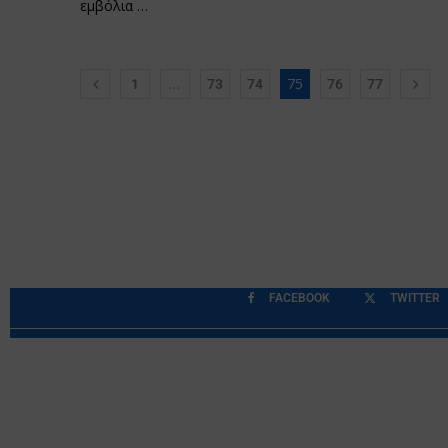
εμβόλια …
…
75
1
73
74
76
77
FACEBOOK
TWITTER
Περιορισμοί Ευθύνης
Προστασία Προσωπικών Δ