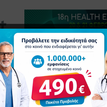
τητα
Δελτία Τύπου
Προβολή Ιατρού
Συνέδρια
Επ
ΟΝΙΚΆ ΆΡΘΡΑ