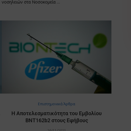
νοσηλειών στα Νοσοκομεία …
Επιστημονικά Άρθρα
ι
Η Αποτελεσματικότητα του Εμβολίου
BNT162b2 στους Εφήβους
26/11/2021