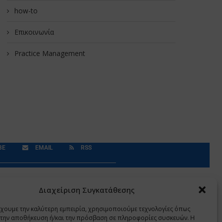
how-to
Επικοινωνία
Practice Management
BE
EMAIL
RSS
Δεδομένα Προσωπικού Χαρακτήρα
Application
Διαχείριση Συγκατάθεσης
έχουμε την καλύτερη εμπειρία, χρησιμοποιούμε τεχνολογίες όπως
α την αποθήκευση ή/και την πρόσβαση σε πληροφορίες συσκευών. Η