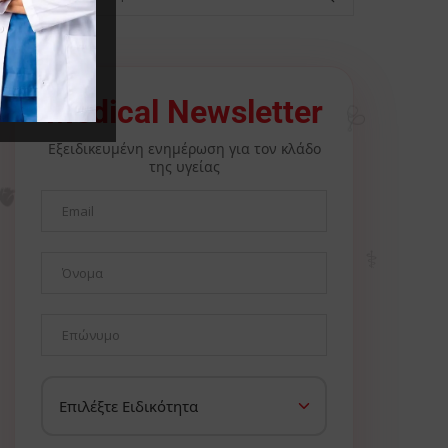
🩺
Medical Newsletter
Εξειδικευμένη ενημέρωση για τον κλάδο
της υγείας
🫀
⚕️