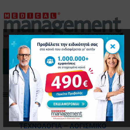
×
×
Home
Τεχνολογία – Λογισμικό
ΤΕΧΝΟΛΟΓΊΑ – ΛΟΓΙΣΜΙΚΌ