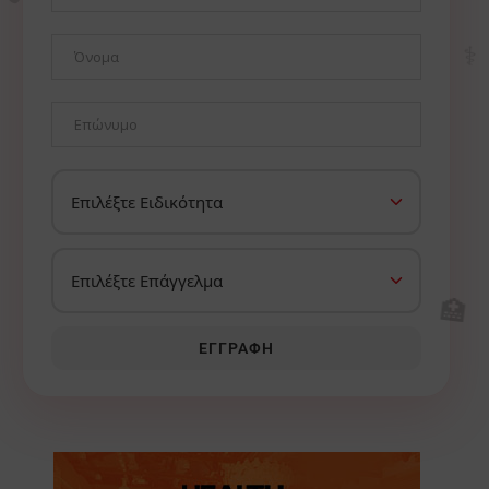
⚕️
🏥
ΕΓΓΡΑΦΉ