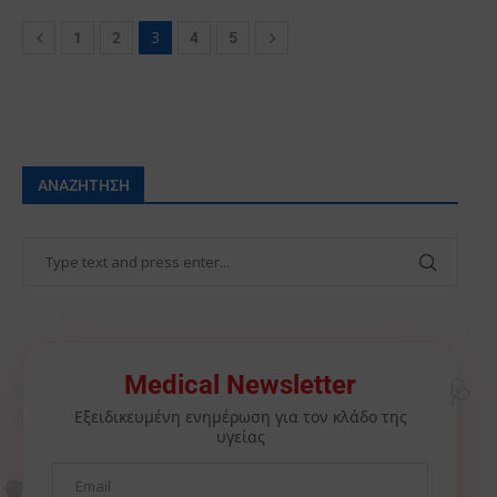
3
1
2
4
5
ΑΝΑΖΉΤΗΣΗ
🩺
Medical Newsletter
Εξειδικευμένη ενημέρωση για τον κλάδο της
υγείας
🫀