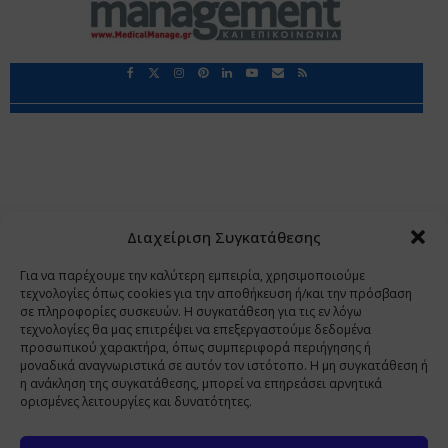
Περιορισμοί Ευθύνης
Προστασία Προσωπικών Δεδομένων
Επικοινωνία
Ποιοι Είμαστε
Ποιοι μας Εμπιστεύονται
Δεδομένα Προσωπικού Χαρακτήρα
Application
Διαχείριση Συγκατάθεσης
Copyright 2009 - 2026
©
Χαραμή Α.Ε.
Για να παρέχουμε την καλύτερη εμπειρία, χρησιμοποιούμε
τεχνολογίες όπως cookies για την αποθήκευση ή/και την πρόσβαση
σε πληροφορίες συσκευών. Η συγκατάθεση για τις εν λόγω
τεχνολογίες θα μας επιτρέψει να επεξεργαστούμε δεδομένα
www.PharmaManage.gr
•
www.HealthExpo.gr
•
www.YO.gr
προσωπικού χαρακτήρα, όπως συμπεριφορά περιήγησης ή
μοναδικά αναγνωριστικά σε αυτόν τον ιστότοπο. Η μη συγκατάθεση ή
•
www.GreekShares.com
•
www.eLearning-
η ανάκληση της συγκατάθεσης, μπορεί να επηρεάσει αρνητικά
PharmaManage.gr
•
www.Charami-SA.gr
ορισμένες λειτουργίες και δυνατότητες.
Η ιστοσελίδα www.MedicalManage.gr απευθύνεται σε