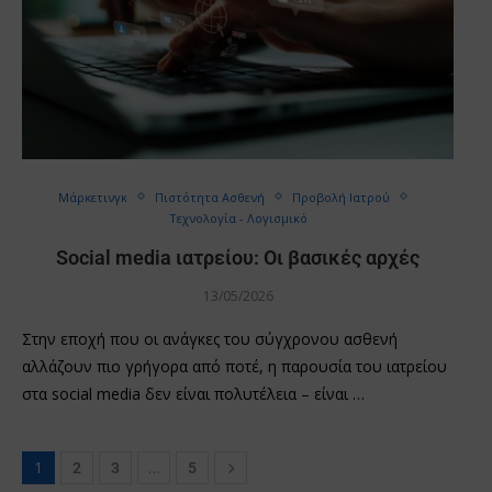
Μάρκετινγκ
Πιστότητα Ασθενή
Προβολή Ιατρού
Τεχνολογία - Λογισμικό
Social media ιατρείου: Οι βασικές αρχές
13/05/2026
Στην εποχή που οι ανάγκες του σύγχρονου ασθενή
αλλάζουν πιο γρήγορα από ποτέ, η παρουσία του ιατρείου
στα social media δεν είναι πολυτέλεια – είναι …
1
…
2
3
5