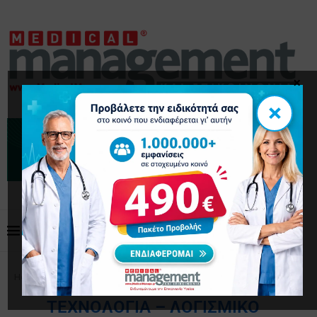
×
×
Home
Τεχνολογία – Λογισμικό
ΤΕΧΝΟΛΟΓΊΑ – ΛΟΓΙΣΜΙΚΌ