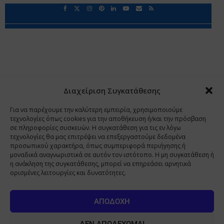
Περιορισμοί Ευθύνης
Προστασία Προσωπικών Δεδομένων
Επικοινωνία
Ποιοι Είμαστε
Ποιοι μας Εμπιστεύονται
Δεδομένα Προσωπικού Χαρακτήρα
Application
Διαχείριση Συγκατάθεσης
Copyright 2009 - 2026
©
Χαραμή Α.Ε.
Για να παρέχουμε την καλύτερη εμπειρία, χρησιμοποιούμε
τεχνολογίες όπως cookies για την αποθήκευση ή/και την πρόσβαση
σε πληροφορίες συσκευών. Η συγκατάθεση για τις εν λόγω
τεχνολογίες θα μας επιτρέψει να επεξεργαστούμε δεδομένα
www.PharmaManage.gr
•
www.HealthExpo.gr
•
www.YO.gr
προσωπικού χαρακτήρα, όπως συμπεριφορά περιήγησης ή
μοναδικά αναγνωριστικά σε αυτόν τον ιστότοπο. Η μη συγκατάθεση ή
•
www.GreekShares.com
•
www.eLearning-
η ανάκληση της συγκατάθεσης, μπορεί να επηρεάσει αρνητικά
PharmaManage.gr
•
www.Charami-SA.gr
ορισμένες λειτουργίες και δυνατότητες.
Η ιστοσελίδα www.MedicalManage.gr απευθύνεται σε
Επαγγελματίες Υγείας.
Με την παραμονή σας σε αυτή δηλώνετε,
ΑΠΟΔΟΧΉ
με ατομική σας ευθύνη και γνωρίζοντας τις κυρώσεις που
προβλέπονται από τις διατάξεις της παραγράφου 6 του άρθρου 22 του
ΔΕΝ ΑΠΟΔΈΧΟΜΑΙ