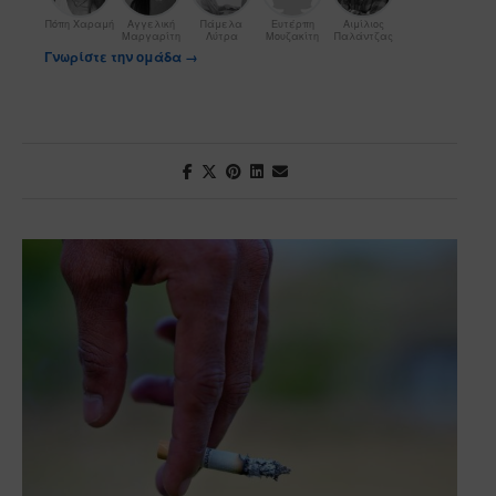
Πόπη Χαραμή
Αγγελική
Πάμελα
Ευτέρπη
Αιμίλιος
Μαργαρίτη
Λύτρα
Μουζακίτη
Παλάντζας
Γνωρίστε την ομάδα →