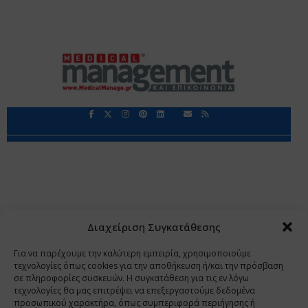
Περιορισμοί Ευθύνης
Προστασία Προσωπικών Δεδομένων
Επικοινωνία
Ποιοι Είμαστε
Ποιοι μας Εμπιστεύονται
Δεδομένα Προσωπικού Χαρακτήρα
Application
Διαχείριση Συγκατάθεσης
Copyright 2009 - 2026
©
Χαραμή Α.Ε.
Για να παρέχουμε την καλύτερη εμπειρία, χρησιμοποιούμε
τεχνολογίες όπως cookies για την αποθήκευση ή/και την πρόσβαση
σε πληροφορίες συσκευών. Η συγκατάθεση για τις εν λόγω
τεχνολογίες θα μας επιτρέψει να επεξεργαστούμε δεδομένα
www.PharmaManage.gr
•
www.HealthExpo.gr
•
www.YO.gr
προσωπικού χαρακτήρα, όπως συμπεριφορά περιήγησης ή