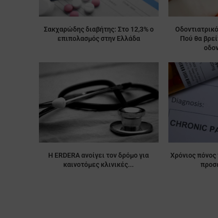
Σακχαρώδης διαβήτης: Στο 12,3% ο
Οδοντιατρικό
επιπολασμός στην Ελλάδα
Πού θα βρε
οδον
Η ERDERA ανοίγει τον δρόμο για
Χρόνιος πόνος 
καινοτόμες κλινικές...
προσέ