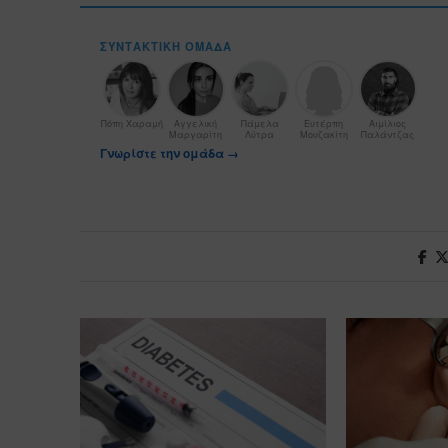
ΣΥΝΤΑΚΤΙΚΉ ΟΜΆΔΑ
Πόπη Χαραμή
Αγγελική
Πάμελα
Ευτέρπη
Αιμίλιος
Μαργαρίτη
Λύτρα
Μουζακίτη
Παλάντζας
Γνωρίστε την ομάδα →