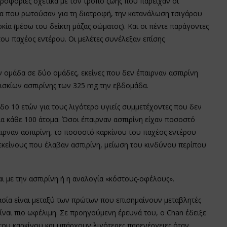
ροφορίες σχετικά με τον τρόπο ζωής που παρείχαν οι
ία που ρωτούσαν για τη διατροφή, την κατανάλωση τσιγάρου
κία (μέσω του δείκτη μάζας σώματος). Και οι πέντε παράγοντες
του παχέος εντέρου. Οι μελέτες συνέλεξαν επίσης
ην ομάδα σε δύο ομάδες, εκείνες που δεν έπαιρναν ασπιρίνη
 δισκίων ασπιρίνης των 325 mg την εβδομάδα.
δο 10 ετών για τους λιγότερο υγιείς συμμετέχοντες που δεν
για κάθε 100 άτομα. Όσοι έπαιρναν ασπιρίνη είχαν ποσοστό
παιρναν ασπιρίνη, το ποσοστό καρκίνου του παχέος εντέρου
 εκείνους που έλαβαν ασπιρίνη, μείωση του κινδύνου περίπου
ι με την ασπιρίνη ή η αναλογία «κόστους-οφέλους».
ασία είναι μεταξύ των πρώτων που επισημαίνουν μεταβλητές
ναι πιο ωφέλιμη. Σε προηγούμενη έρευνά του, ο Chan έδειξε
 του καρκίνου και υπάρχουν λιγότερες παρενέργειες όταν