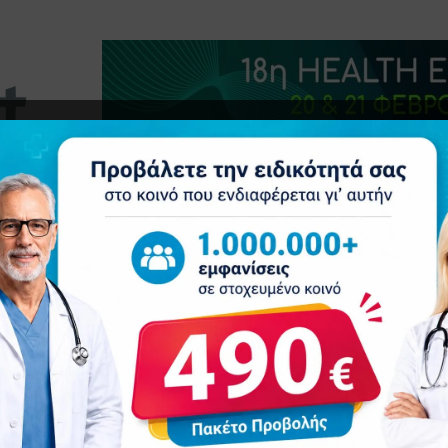
τητα
Δελτία Τύπου
Προβολή Ιατρού
Συνέδρια
Ε
να βοηθήσει στη μείωση του καρκίνου του παχέος εντέρου σε άτομα υψ