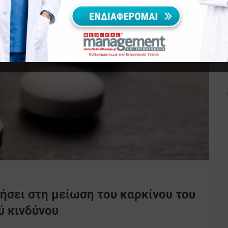
ήσει στη μείωση του καρκίνου του
ύ κινδύνου