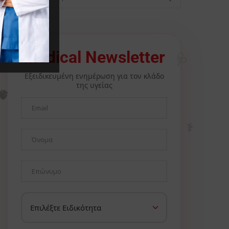
🩺
Medical Newsletter
Εξειδικευμένη ενημέρωση για τον κλάδο
της υγείας
🫀
⚕️