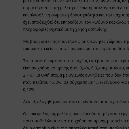
μια περίοδο 30 ετών που έληξε το 2018, αντλώντας πλη
συμμετέχοντες στη μελέτη σε ερωτηματολόγια ανά διετ
και αλκοόλ, τη σωματική δραστηριότητα και την παχυσαρ
έχει αποδειχθεί ότι επηρεάζουν τον κίνδυνο καρκίνου 
πληροφορίες σχετικά με τη χρήση ασπιρίνης.
Με βάση αυτές τις απαντήσεις, οι ερευνητές χώρισαν τ
τακτικά και εκείνες που έπαιρναν μια τυπική δόση δύο
Το ποσοστό καρκίνου του παχέος εντέρου σε μια περίο
έκαναν χρήση ασπιρίνης ήταν 3,4%, ή 3,4 περιπτώσεις 
2,1%. Για υγιή άτομα με υγιεινές συνήθειες που δεν έ
ήταν περίπου 1,62%, σε σύγκριση με 1,5% κίνδυνο για
0,12%.
Δεν αξιολογήθηκαν ωστόσο οι κίνδυνοι που σχετίζοντα
Ο επικεφαλής της μελέτης αναφέρει ότι η τρέχουσα εργ
που υποδηλώνουν πότε η χρήση ασπιρίνης μπορεί να εί
ότι η ασπιρίνη είναι πιο αποτελεσματική στην πρόληψη