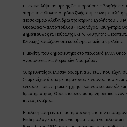
Η τακτική λήψη ασπιρίνης θα μπορούσε να βοηθήσει στ
άτομα με ανθυγιεινό τρόπο ζωής, σύμφωνα με μελέτη ερ
(Νοσοκομείο Αλεξάνδρα) της Ιατρικής Σχολής του ΕΚΠΑ
Θεοδώρα Ψαλτοπούλου
(Παθολόγος, Καθηγήτρια Θερ
Δημόπουλος
(τ. Πρύτανης ΕΚΠΑ, Καθηγητής Θεραπευτι
Κλινικής) εστιάζουν στα κυριότερα σημεία της μελέτης.
Η μελέτη, που δημοσιεύτηκε στο περιοδικό JAMA Oncol
Ανοσολογίας και Λοιμωδών Νοσημάτων.
Οι ερευνητές ανέλυσαν δεδομένα 30 ετών που είχαν σ
Συμμετείχαν άτομα με παράγοντες κινδύνου που είναι γ
εντέρου – όπως η τακτική χρήση καπνού και αλκοόλ και 
δραστηριότητας. Όσοι έπαιρναν ασπιρίνη τακτικά είχαν
παχέος εντέρου.
Η μελέτη αυτή είναι η πιο πρόσφατη από την επιστημονι
Επιδημιολογικά, άρχισε για πρώτη φορά να μελετάται η 
δεκαετία του 1980, αφού παρατήρησαν ότι οι ασθενείς 