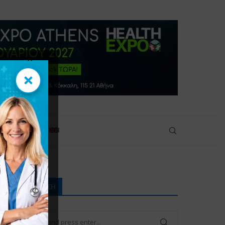
×
×
πικοινωνία
ηλού κινδύνου
ΑΝΑΖΉΤΗΣΗ