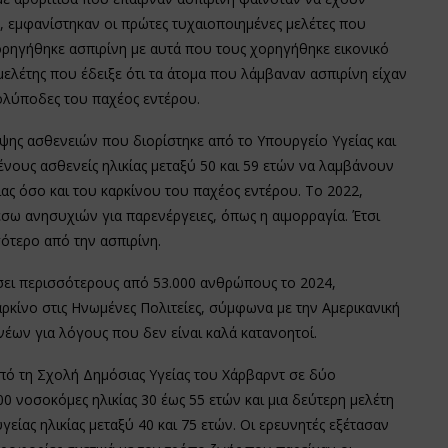
ς, εμφανίστηκαν οι πρώτες τυχαιοποιημένες μελέτες που
ρηγήθηκε ασπιρίνη με αυτά που τους χορηγήθηκε εικονικό
λέτης που έδειξε ότι τα άτομα που λάμβαναν ασπιρίνη είχαν
ολύποδες του παχέος εντέρου.
ης ασθενειών που διορίστηκε από το Υπουργείο Υγείας και
ους ασθενείς ηλικίας μεταξύ 50 και 59 ετών να λαμβάνουν
ιας όσο και του καρκίνου του παχέος εντέρου. Το 2022,
σω ανησυχιών για παρενέργειες, όπως η αιμορραγία. Έτσι
ότερο από την ασπιρίνη.
σει περισσότερους από 53.000 ανθρώπους το 2024,
αρκίνο στις Ηνωμένες Πολιτείες, σύμφωνα με την Αμερικανική
 νέων για λόγους που δεν είναι καλά κατανοητοί.
ό τη Σχολή Δημόσιας Υγείας του Χάρβαρντ σε δύο
00 νοσοκόμες ηλικίας 30 έως 55 ετών και μια δεύτερη μελέτη
είας ηλικίας μεταξύ 40 και 75 ετών. Οι ερευνητές εξέτασαν