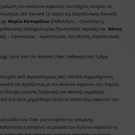
η μείωση του κινδύνου καρκίνου του παχέος εντέρου σε
ευνητών στο Harvard. Οι Ιατροί της Θεραπευτικής Κλινικής
 Δρ.
Μαρία Καπαρέλου
(Παθολόγος – Ογκολόγος),
απευτικής-Επιδημιολογίας-Προληπτικής Ιατρικής) και
Θάνος
κής – Ογκολογίας – Αιματολογίας, Διευθυντής Θεραπευτικής
ogy, έγινε από τον Andrew Chan, Καθηγητή στο Τμήμα
υλλεχθεί από περισσότερους από 100.000 συμμετέχοντες.
νωστό ότι σχετίζονται με τον κίνδυνο καρκίνου του παχέος
η έλλειψη υγιεινής διατροφής και τακτικής σωματικής
 κατά ένα τρίτο χαμηλότερο κίνδυνο ανάπτυξης καρκίνου του
κή ομάδα του Chan για τα οφέλη της ασπιρίνης.
πιθανότητα η ασπιρίνη να μειώσει τον κίνδυνο καρκίνου τη
με αρθρίτιδα που έπαιρναν ασπιρίνη φαινόταν να έχουν