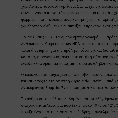
χαμηλότερα ποσοστά καρκίνου. Στις αρχές της δεκαετία
συνέκριναν τα ποσοστά καρκίνου σε άτομα που τους χο
φάρμακο – συμπεριλαμβανομένης μιας πρωτοποριακής με
χαμηλότερο κίνδυνο να αναπτύξουν προκαρκινικούς π
Το 2016, στις ΗΠΑ, μια ομάδα εμπειρογνωμόνων πρόληψ
Ανθρωπίνων Υπηρεσιών των ΗΠΑ, συνέστησε σε ορισμέν
τακτικά ασπιρίνη για την πρόληψη τόσο της καρδιοπάθε
ωστόσο, ο οργανισμός ανέτρεψε αυτή τη σύσταση εν μέ
εγέρθηκε το ερώτημα ποιος μπορεί να ωφεληθεί περισσ
Ο καρκίνος του παχέος εντέρου προβλέπεται να σκοτώ
καθιστώντας τον τη δεύτερη κύρια αιτία θανάτων από κ
Αντικαρκινική Εταιρεία. Έχει επίσης αυξηθεί μεταξύ των
Το άρθρο αυτό ανέλυσε δεδομένα που συλλέχθηκαν απ
διαχρονικές μελέτες: μια που ξεκίνησε το 1976 σε 121.7
που ξεκίνησε το 1986 σε 51.519 άνδρες επαγγελματίες υγ