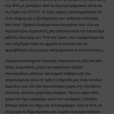
των ΦΥΚ με ραντεβού από τα ιδιωτικά φαρμακεία αλλά και
τις δομές του ΕΟΠΥΥ, σε λίγες μέρες η αποσυμφόρηση θα
είναι πλήρης και η εξυπηρέτηση των ασθενών καλύτερη
από ποτέ. Είμαστε ιδιαίτερα ικανοποιημένοι που όλο και
περισσότεροι συμπολίτες μας εμπιστεύονται την καινοτόμο
μέθοδο διανομής των ΦΥΚ κατ’ οίκον, που εφαρμόσαμε και
που στηρίξαμε παρά τις αρχικές δυσκολίες και την
αμφισβήτηση της μονίμως κατηγορούσας Αντιπολιτεύσεως.
Παρόμοια συστήματα διανομής επιχειρούνται ήδη και από
άλλες Ευρωπαϊκές χώρες για μικρότερο αριθμό
σκευασμάτων, αλλά με οικονομική επιβάρυνση του
ασφαλισμένου (ενώ σε εμάς η υπηρεσία μας είναι εντελώς
δωρεάν), ενώ όλο και περισσότερες χώρες την εξετάζουν
πιλοτικά, αλλά σε μικρότερη κλίμακα. Πάντως καμία άλλη
χώρα δεν έχει καταφέρει αυτό που κατάφερε η Ελλάδα.
Βάλαμε ψηλά τον πήχη και τα καταφέραμε: Όλα τα ΦΥΚ, με
ελεγχόμενες θερμοκρασίες και δωρεάν διανομή κατ΄οίκον