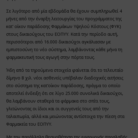
Σε λιγότερο από μία εβδομάδα θα έχουν συμπληρωθεί 4
μήνες από την έναρξη λειτουργίας του προγράμματος της
κατ’ οίκον παράδοσης Φαρμάκων Υψηλού Κόστους (ΦΥΚ)
στους δικαιούχους του ΕΟΠΥΥ. Κατά την περίοδο αυτή,
περισσότεροι από 16.000 δικαιούχοι αγκάλιασαν με
εμπιστοσύνη το νέο σύστημα, λαμβάνοντας κάθε μήνα τη
φαρμακευτική τους αγωγή στην πόρτα τους.
Ήδη από τα τηρούμενα στοιχεία φαίνεται ότι το τελευταίο
δίμηνο 8 χιλ. νέοι ασθενείς υπέβαλαν διαδοχικές αιτήσεις
στο σύστημα της κατ’οίκον παράδοσης, πράγμα το οποίο
αποτελεί ένδειξη ότι σε λίγο 25.000 συνολικά δικαιούχοι,
θα λαμβάνουν σταθερά τα φάρμακα στο σπίτι τους,
γλιτώνοντας οι ίδιοι και οι συγγενείς τους από την
ταλαιπωρία, αλλά και μειώνοντας αντίστοιχα την πίεση στα
Φαρμακεία του ΕΟΠΥΥ.
Με την παράλληλη θεσμοθέτηση της εφαρμογής παραλαβής