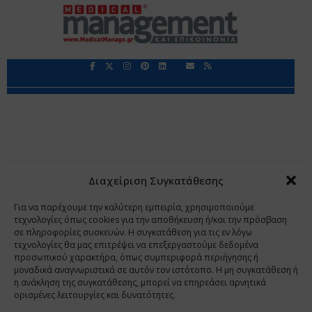
Περιορισμοί Ευθύνης
Προστασία Προσωπικών Δεδομένων
Επικοινωνία
Ποιοι Είμαστε
Ποιοι μας Εμπιστεύονται
Δεδομένα Προσωπικού Χαρακτήρα
Application
Διαχείριση Συγκατάθεσης
Copyright 2009 - 2026
©
Χαραμή Α.Ε.
Για να παρέχουμε την καλύτερη εμπειρία, χρησιμοποιούμε
τεχνολογίες όπως cookies για την αποθήκευση ή/και την πρόσβαση
σε πληροφορίες συσκευών. Η συγκατάθεση για τις εν λόγω
τεχνολογίες θα μας επιτρέψει να επεξεργαστούμε δεδομένα
www.PharmaManage.gr
•
www.HealthExpo.gr
•
www.YO.gr
προσωπικού χαρακτήρα, όπως συμπεριφορά περιήγησης ή
μοναδικά αναγνωριστικά σε αυτόν τον ιστότοπο. Η μη συγκατάθεση ή
•
www.GreekShares.com
•
www.eLearning-
η ανάκληση της συγκατάθεσης, μπορεί να επηρεάσει αρνητικά
PharmaManage.gr
•
www.Charami-SA.gr
ορισμένες λειτουργίες και δυνατότητες.