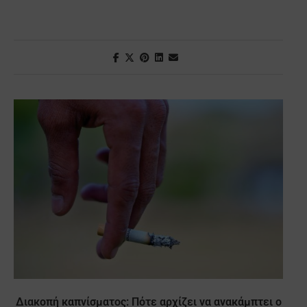
Διακοπή καπνίσματος: Πότε αρχίζει να ανακάμπτει ο