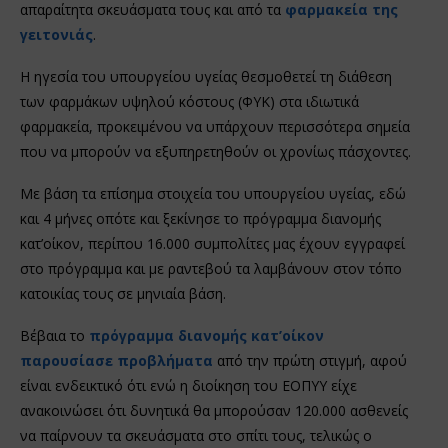
απαραίτητα σκευάσματα τους και από τα
φαρμακεία της
γειτονιάς
.
Η ηγεσία του υπουργείου υγείας θεσμοθετεί τη διάθεση
των φαρμάκων υψηλού κόστους (ΦΥΚ) στα ιδιωτικά
φαρμακεία, προκειμένου να υπάρχουν περισσότερα σημεία
που να μπορούν να εξυπηρετηθούν οι χρονίως πάσχοντες.
Με βάση τα επίσημα στοιχεία του υπουργείου υγείας, εδώ
και 4 μήνες οπότε και ξεκίνησε το πρόγραμμα διανομής
κατ’οίκον, περίπου 16.000 συμπολίτες μας έχουν εγγραφεί
στο πρόγραμμα και με ραντεβού τα λαμβάνουν στον τόπο
κατοικίας τους σε μηνιαία βάση.
Βέβαια το
πρόγραμμα διανομής κατ’οίκον
παρουσίασε προβλήματα
από την πρώτη στιγμή, αφού
είναι ενδεικτικό ότι ενώ η διοίκηση του ΕΟΠΥΥ είχε
ανακοινώσει ότι δυνητικά θα μπορούσαν 120.000 ασθενείς
να παίρνουν τα σκευάσματα στο σπίτι τους, τελικώς ο