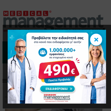
×
×
Home
Επικαιρότητα
Ακριβά φάρμακα στο σπίτι –
Πόσοι ασθενείς επωφελούνται