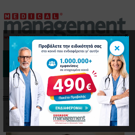
×
×
Home
Επικαιρότητα
Άκης Σκέρτσος: Στο επίκεντρο
η ενίσχυση της ειδικής εκπαίδευσης