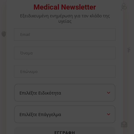
Medical Newsletter
🩺
Εξειδικευμένη ενημέρωση για τον κλάδο της
υγείας
🫀
⚕️
🏥
ΕΓΓΡΑΦΉ