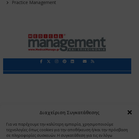
Practice Management
Περιορισμοί Ευθύνης
Προστασία Προσωπικών Δεδομένων
Επικοινωνία
Ποιοι Είμαστε
Ποιοι μας Εμπιστεύονται
Δεδομένα Προσωπικού Χαρακτήρα
Application
Διαχείριση Συγκατάθεσης
Copyright 2009 - 2026
©
Χαραμή Α.Ε.
Για να παρέχουμε την καλύτερη εμπειρία, χρησιμοποιούμε
τεχνολογίες όπως cookies για την αποθήκευση ή/και την πρόσβαση
σε πληροφορίες συσκευών. Η συγκατάθεση για τις εν λόγω