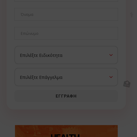
⚕️
🏥
ΕΓΓΡΑΦΉ