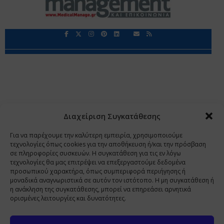
Περιορισμοί Ευθύνης
Προστασία Προσωπικών Δεδομένων
Επικοινωνία
Ποιοι Είμαστε
Ποιοι μας Εμπιστεύονται
Δεδομένα Προσωπικού Χαρακτήρα
Application
Διαχείριση Συγκατάθεσης
Copyright 2009 - 2026
©
Χαραμή Α.Ε.
Για να παρέχουμε την καλύτερη εμπειρία, χρησιμοποιούμε
τεχνολογίες όπως cookies για την αποθήκευση ή/και την πρόσβαση
σε πληροφορίες συσκευών. Η συγκατάθεση για τις εν λόγω
τεχνολογίες θα μας επιτρέψει να επεξεργαστούμε δεδομένα
www.PharmaManage.gr
•
www.HealthExpo.gr
•
www.YO.gr
προσωπικού χαρακτήρα, όπως συμπεριφορά περιήγησης ή
μοναδικά αναγνωριστικά σε αυτόν τον ιστότοπο. Η μη συγκατάθεση ή
•
www.GreekShares.com
•
www.eLearning-
η ανάκληση της συγκατάθεσης, μπορεί να επηρεάσει αρνητικά
PharmaManage.gr
•
www.Charami-SA.gr
ορισμένες λειτουργίες και δυνατότητες.
Η ιστοσελίδα www.MedicalManage.gr απευθύνεται σε
Επαγγελματίες Υγείας.
Με την παραμονή σας σε αυτή δηλώνετε,