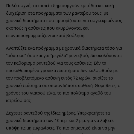
Πολύ συχνά, τα ιατρεία δημιουργούν εμπόδια και κακή
διαχείριση στα προγράμματα των ραντεβού τους, με
χρονικά διαστήματα που προορίζονται για συγκεκριμένους
σκοπούς ή ασθενείς που ακυρώνονται και
επαναπρογραμματίζονται κατά βούληση.
Αναπτύξτε ένα πρόγραμμα με χρονικά διαστήματα τόσο για
“σύντομα” όσο και για “μεγάλα” ραντεβού, διευκολύνοντας
τον καθορισμό ραντεβού για τους ασθενείς. Εάν τα
προκαθορισμένα χρονικά διαστήματα δεν καλυφθούν με
τον προβλεπόμενο ασθενή εντός 72 ωρών, ανοίξτε το
χρονικό διάστημα σε οποιονδήποτε ασθενή. Θυμηθείτε, ο
χρόνος του γιατρού είναι το πιο πολύτιμο αγαθό του
ιατρείου σας.
Δεχτείτε ραντεβού της ίδιας ημέρας. Υπερκρατήστε τα
χρονικά διαστήματα των 10 π.μ. και 2 μ.μ. για να λάβετε
υπόψη τις μη εμφανίσεις. Το πιο σημαντικό είναι να μην