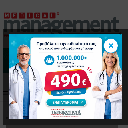
×
×
Home
Επικαιρότητα
6 τρόποι για να προσελκύσετε
περισσότερους ασθενείς