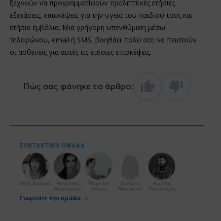
ξεχνούν να προγραμματίσουν προληπτικές ετήσιες
εξετάσεις, επισκέψεις για την υγεία του παιδιού τους και
ετήσια εμβόλια. Μια γρήγορη υπενθύμιση μέσω
τηλεφώνου, email ή SMS, βοηθάει πολύ στο να πειστούν
οι ασθενείς για αυτές τις ετήσιες επισκέψεις.
Πώς σας φάνηκε το άρθρο;
ΣΥΝΤΑΚΤΙΚΉ ΟΜΆΔΑ
Πόπη Χαραμή
Αγγελική
Πάμελα
Ευτέρπη
Αιμίλιος
Μαργαρίτη
Λύτρα
Μουζακίτη
Παλάντζας
Γνωρίστε την ομάδα →