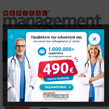
×
×
Home
Επικαιρότητα
5ο Πανελλήνιο Συνέδριο
Παιδιατρικών Λοιμώξεων – Απομένουν 2 ημέρες!