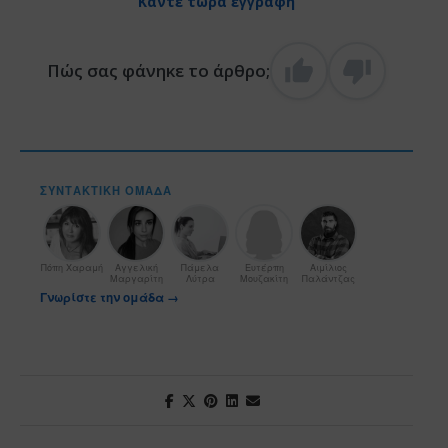
Κάντε τώρα εγγραφή
Πώς σας φάνηκε το άρθρο;
ΣΥΝΤΑΚΤΙΚΉ ΟΜΆΔΑ
Πόπη Χαραμή
Αγγελική
Πάμελα
Ευτέρπη
Αιμίλιος
Μαργαρίτη
Λύτρα
Μουζακίτη
Παλάντζας
Γνωρίστε την ομάδα →