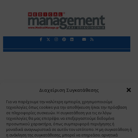
Περιορισμοί Ευθύνης
Προστασία Προσωπικών Δεδομένων
Επικοινωνία
Ποιοι Είμαστε
Ποιοι μας Εμπιστεύονται
Δεδομένα Προσωπικού Χαρακτήρα
Application
Διαχείριση Συγκατάθεσης
Copyright 2009 - 2026
©
Χαραμή Α.Ε.
Για να παρέχουμε την καλύτερη εμπειρία, χρησιμοποιούμε
τεχνολογίες όπως cookies για την αποθήκευση ή/και την πρόσβαση
σε πληροφορίες συσκευών. Η συγκατάθεση για τις εν λόγω
τεχνολογίες θα μας επιτρέψει να επεξεργαστούμε δεδομένα
www.PharmaManage.gr
•
www.HealthExpo.gr
•
www.YO.gr
προσωπικού χαρακτήρα, όπως συμπεριφορά περιήγησης ή
μοναδικά αναγνωριστικά σε αυτόν τον ιστότοπο. Η μη συγκατάθεση ή
•
www.GreekShares.com
•
www.eLearning-
η ανάκληση της συγκατάθεσης, μπορεί να επηρεάσει αρνητικά
PharmaManage.gr
•
www.Charami-SA.gr