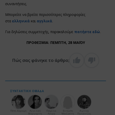
συναντήσεις.
Μπορείτε να βρείτε περισσότερες πληροφορίες
στα
ελληνικά
και
αγγλικά
.
Για δηλώσεις συμμετοχής, παρακαλούμε
πατήστε εδώ
.
ΠΡΟΘΕΣΜΙΑ: ΠΕΜΠΤΗ, 28 ΜΑΪΟΥ
Πώς σας φάνηκε το άρθρο;
ΣΥΝΤΑΚΤΙΚΉ ΟΜΆΔΑ
Πόπη Χαραμή
Αγγελική
Πάμελα
Ευτέρπη
Αιμίλιος
Μαργαρίτη
Λύτρα
Μουζακίτη
Παλάντζας