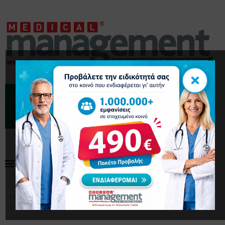
×
×
Home
Επικαιρότητα
2ο Αραβο-Ελληνικό Συνέδριο
για την Υγεία