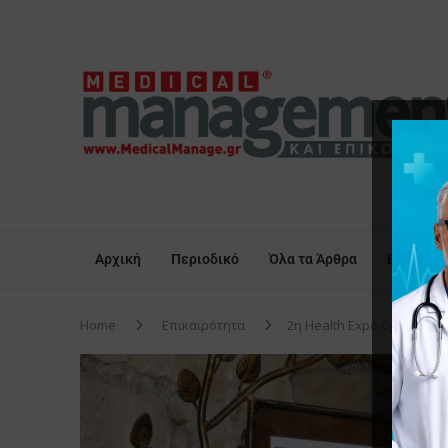
Αρχική
Περιοδικό
Όλα τα Άρθρα
Επικαιρό
Home
Επικαιρότητα
2η Health Expo Cyprus: Η