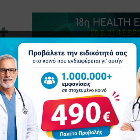
τητα
Δελτία Τύπου
Προβολή Ιατρού
Συνέδρια
Ε
 επιτυχία που έγινε θεσμός στην Κύπρο