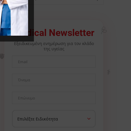
Medical Newsletter
🩺
Εξειδικευμένη ενημέρωση για τον κλάδο
της υγείας
🫀
⚕️