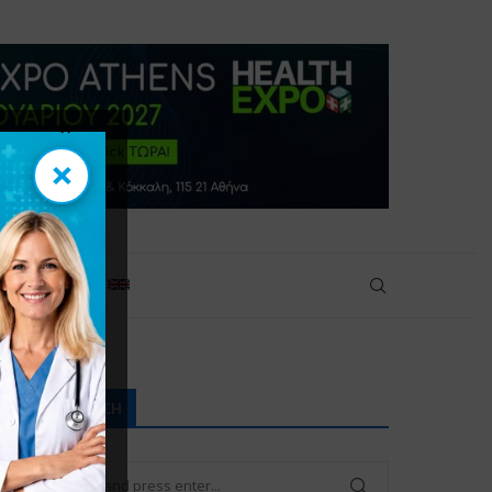
×
×
πικοινωνία
ΑΝΑΖΉΤΗΣΗ