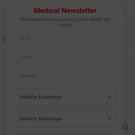
🩺
Medical Newsletter
Εξειδικευμένη ενημέρωση για τον κλάδο της
υγείας
🫀
⚕️
🏥