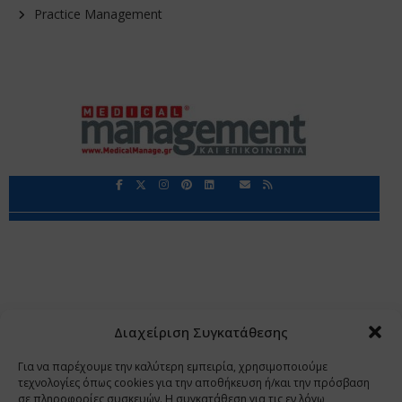
Practice Management
Περιορισμοί Ευθύνης
Προστασία Προσωπικών Δεδομένων
Επικοινωνία
Ποιοι Είμαστε
Ποιοι μας Εμπιστεύονται
Δεδομένα Προσωπικού Χαρακτήρα
Application
Διαχείριση Συγκατάθεσης
Copyright 2009 - 2026
©
Χαραμή Α.Ε.
Για να παρέχουμε την καλύτερη εμπειρία, χρησιμοποιούμε
τεχνολογίες όπως cookies για την αποθήκευση ή/και την πρόσβαση
σε πληροφορίες συσκευών. Η συγκατάθεση για τις εν λόγω