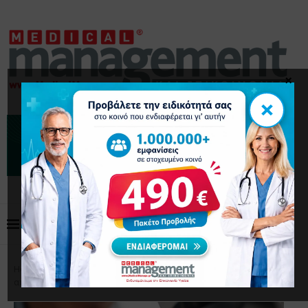
×
×
Home
Επικαιρότητα
Καρκίνος του ήπατος: Θετικά
αποτελέσματα από πειραματικό εμβόλιο