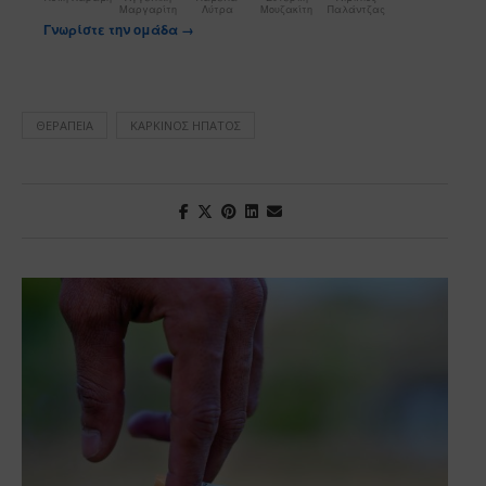
Μαργαρίτη
Λύτρα
Μουζακίτη
Παλάντζας
Γνωρίστε την ομάδα →
ΘΕΡΑΠΕΊΑ
ΚΑΡΚΊΝΟΣ ΉΠΑΤΟΣ