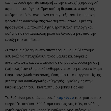
και η ανοσοθεραπεία επέτρεψαν την επιτυχή χειρουργική
αφαίρεση του όγκου. Πριν από τη θεραπεία, ο ασθενής
υπέφερε από έντονο πόνο και είχε εξεταστεί η παροχή
φροντίδας ανακούφισης των συμπτωμάτων. Η μελέτη
προσέφερε μια πολυπόθητη θεραπευτική επιλογή και
οδήγησε σε ανταπόκριση μέσα σε λίγους μήνες από την
ένταξή του στη δοκιμή.
«Ήταν ένα αξιοσημείωτο αποτέλεσμα. Το να βλέπουμε
ασθενείς να πετυχαίνουν τόσο βαθιές και διαρκείς
ανταποκρίσεις και να φτάνουν σε σημαντικά ορόσημα στη
ζωή τους ήταν εξαιρετικά ενθαρρυντικό», σημειώνει ο Μαρκ
Γιάρτσοαν (Mark Yarchoan), ένας από τους συγγραφείς της
μελέτης και αναπληρωτής καθηγητής Ογκολογίας στην
Ιατρική Σχολή του Πανεπιστημίου Johns Hopkins.
Το FLC είναι μια σπάνια μορφή
καρκίνου
του ήπατος που
επηρεάζει περίπου 500 άτομα ετησίως στις ΗΠΑ, συνήθως
υγιείς εφήβους και νεαρούς ενήλικες. Δεν υπάρχουν