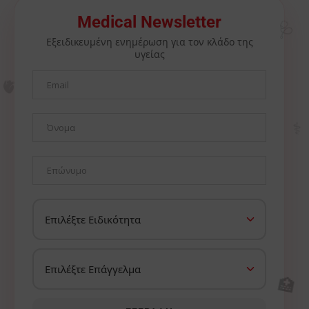
🩺
Medical Newsletter
Εξειδικευμένη ενημέρωση για τον κλάδο της
υγείας
🫀
⚕️
🏥