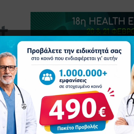
τητα
Δελτία Τύπου
Προβολή Ιατρού
Συνέδρια
Επ
HIVES
ΜΆΙΟΣ 2024