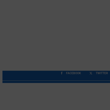
FACEBOOK
TWITTER
Περιορισμοί Ευθύνης
Προστασία Προσωπικών Δ