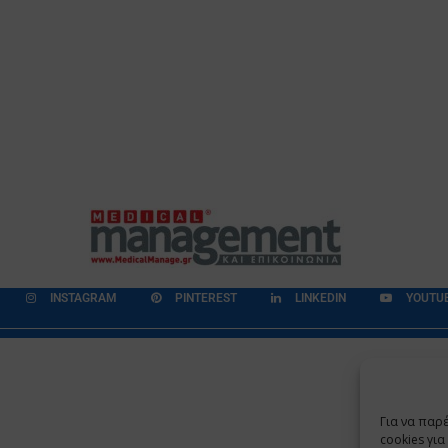
INSTAGRAM
PINTEREST
LINKEDIN
YOUTU
εδομένων
Επικοινωνία
Ποιοι Είμαστε
Ποιοι μας Εμπιστεύονται
Για να παρ
Copyright 2009 - 2026
©
Χαραμή Α.Ε.
cookies γι