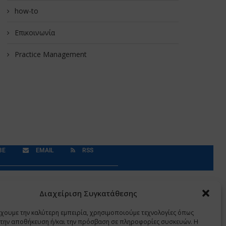
how-to
Επικοινωνία
Practice Management
BE
EMAIL
RSS
Δεδομένα Προσωπικού Χαρακτήρα
Application
Διαχείριση Συγκατάθεσης
έχουμε την καλύτερη εμπειρία, χρησιμοποιούμε τεχνολογίες όπως
α την αποθήκευση ή/και την πρόσβαση σε πληροφορίες συσκευών. Η