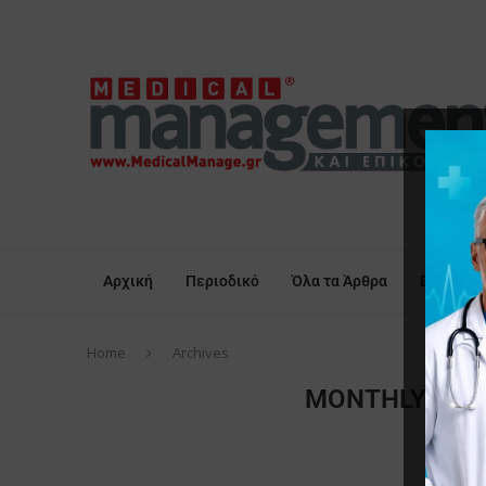
Αρχική
Περιοδικό
Όλα τα Άρθρα
Επικαιρό
Home
Archives
MONTHLY ARC