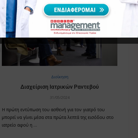
Διοίκηση
Διαχείριση Ιατρικών Ραντεβού
31/05/2024
Η πρώτη εντύπωση του ασθενή για τον γιατρό του
μπορεί να γίνει μέσα στα πρώτα λεπτά της εισόδου στο
ιατρείο αφού η …