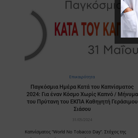
Επικαιρότητα
Παγκόσμια Ημέρα Κατά του Καπνίσματος
2024: Για έναν Κόσμο Χωρίς Καπνό / Μήνυμα
του Πρύτανη του ΕΚΠΑ Καθηγητή Γεράσιμου
Σιάσου
31/05/2024
Καπνίσματος “World No Tobacco Day”. Στόχος της