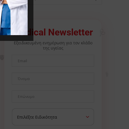
🩺
Medical Newsletter
Εξειδικευμένη ενημέρωση για τον κλάδο
της υγείας
🫀
⚕️