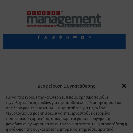
Περιορισμοί Ευθύνης
Προστασία Προσωπικών Δεδομένων
Επικοινωνία
Ποιοι Είμαστε
Ποιοι μας Εμπιστεύονται
Δεδομένα Προσωπικού Χαρακτήρα
Application
Διαχείριση Συγκατάθεσης
Copyright 2009 - 2026
©
Χαραμή Α.Ε.
Για να παρέχουμε την καλύτερη εμπειρία, χρησιμοποιούμε
τεχνολογίες όπως cookies για την αποθήκευση ή/και την πρόσβαση
σε πληροφορίες συσκευών. Η συγκατάθεση για τις εν λόγω
τεχνολογίες θα μας επιτρέψει να επεξεργαστούμε δεδομένα
www.PharmaManage.gr
•
www.HealthExpo.gr
•
www.YO.gr
προσωπικού χαρακτήρα, όπως συμπεριφορά περιήγησης ή
μοναδικά αναγνωριστικά σε αυτόν τον ιστότοπο. Η μη συγκατάθεση ή
•
www.GreekShares.com
•
www.eLearning-
η ανάκληση της συγκατάθεσης, μπορεί να επηρεάσει αρνητικά
PharmaManage.gr
•
www.Charami-SA.gr