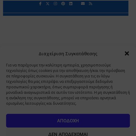
Περιορισμοί Ευθύνης
Προστασία Προσωπικών Δεδομένων
Επικοινωνία
Ποιοι Είμαστε
Ποιοι μας Εμπιστεύονται
Δεδομένα Προσωπικού Χαρακτήρα
Application
Διαχείριση Συγκατάθεσης
Copyright 2009 - 2026
©
Χαραμή Α.Ε.
Για να παρέχουμε την καλύτερη εμπειρία, χρησιμοποιούμε
τεχνολογίες όπως cookies για την αποθήκευση ή/και την πρόσβαση
σε πληροφορίες συσκευών. Η συγκατάθεση για τις εν λόγω
τεχνολογίες θα μας επιτρέψει να επεξεργαστούμε δεδομένα
www.PharmaManage.gr
•
www.HealthExpo.gr
•
www.YO.gr
προσωπικού χαρακτήρα, όπως συμπεριφορά περιήγησης ή
μοναδικά αναγνωριστικά σε αυτόν τον ιστότοπο. Η μη συγκατάθεση ή
•
www.GreekShares.com
•
www.eLearning-
η ανάκληση της συγκατάθεσης, μπορεί να επηρεάσει αρνητικά
PharmaManage.gr
•
www.Charami-SA.gr
ορισμένες λειτουργίες και δυνατότητες.
Η ιστοσελίδα www.MedicalManage.gr απευθύνεται σε
Επαγγελματίες Υγείας.
Με την παραμονή σας σε αυτή δηλώνετε,
ΑΠΟΔΟΧΉ
με ατομική σας ευθύνη και γνωρίζοντας τις κυρώσεις που
προβλέπονται από τις διατάξεις της παραγράφου 6 του άρθρου 22 του
ΔΕΝ ΑΠΟΔΈΧΟΜΑΙ