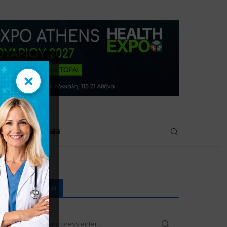
×
×
πικοινωνία
ΑΝΑΖΉΤΗΣΗ