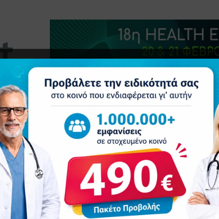
τητα
Δελτία Τύπου
Προβολή Ιατρού
Συνέδρια
Ε
ατική θεραπεία με πολλά υποσχόμενα αποτελέσματα