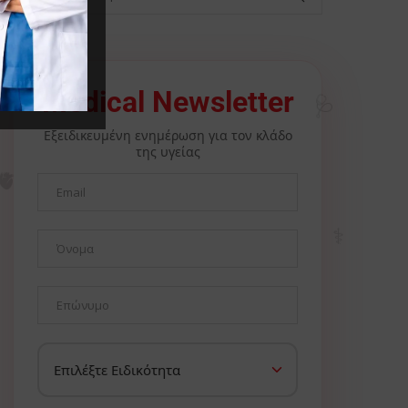
🩺
Medical Newsletter
Εξειδικευμένη ενημέρωση για τον κλάδο
της υγείας
🫀
⚕️