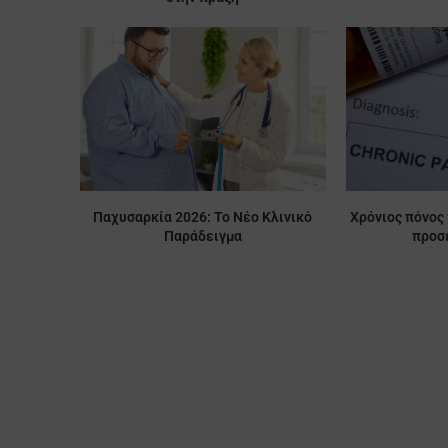
Παχυσαρκία 2026: Το Νέο Κλινικό
Χρόνιος πόνος 
Παράδειγμα
προσέ