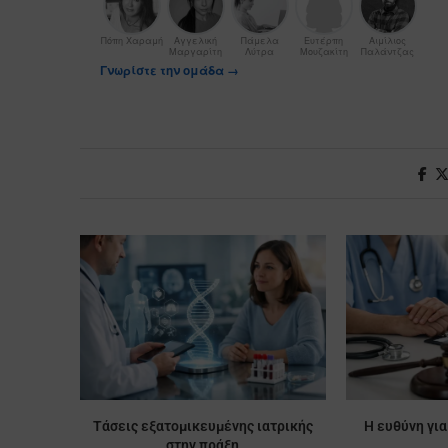
Πόπη Χαραμή
Αγγελική
Πάμελα
Ευτέρπη
Αιμίλιος
Μαργαρίτη
Λύτρα
Μουζακίτη
Παλάντζας
Γνωρίστε την ομάδα →
Τάσεις εξατομικευμένης ιατρικής
Η ευθύνη για
στην πράξη