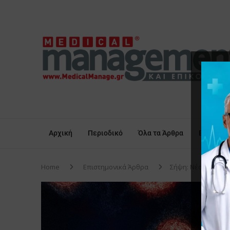
Αρχική
Περιοδικό
Όλα τα Άρθρα
Επικαιρό
Home
Επιστημονικά Άρθρα
Σήψη: Νέα πειραμ