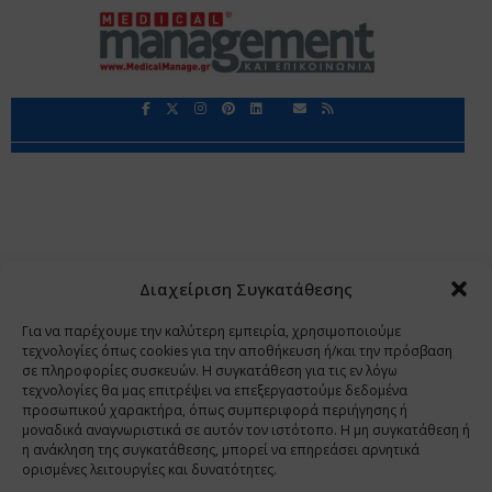
Περιορισμοί Ευθύνης
Προστασία Προσωπικών Δεδομένων
Επικοινωνία
Ποιοι Είμαστε
Ποιοι μας Εμπιστεύονται
Δεδομένα Προσωπικού Χαρακτήρα
Application
Διαχείριση Συγκατάθεσης
Copyright 2009 - 2026
©
Χαραμή Α.Ε.
Για να παρέχουμε την καλύτερη εμπειρία, χρησιμοποιούμε
τεχνολογίες όπως cookies για την αποθήκευση ή/και την πρόσβαση
σε πληροφορίες συσκευών. Η συγκατάθεση για τις εν λόγω
τεχνολογίες θα μας επιτρέψει να επεξεργαστούμε δεδομένα
www.PharmaManage.gr
•
www.HealthExpo.gr
•
www.YO.gr
προσωπικού χαρακτήρα, όπως συμπεριφορά περιήγησης ή
μοναδικά αναγνωριστικά σε αυτόν τον ιστότοπο. Η μη συγκατάθεση ή
•
www.GreekShares.com
•
www.eLearning-
η ανάκληση της συγκατάθεσης, μπορεί να επηρεάσει αρνητικά
PharmaManage.gr
•
www.Charami-SA.gr
ορισμένες λειτουργίες και δυνατότητες.