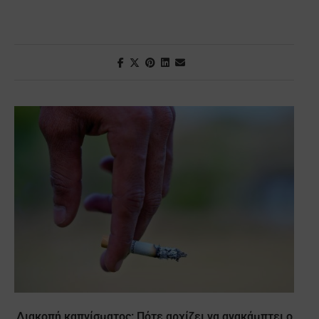
Διακοπή καπνίσματος: Πότε αρχίζει να ανακάμπτει ο