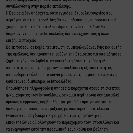
συναλλαγών ή στην πορεία εκτέλεσης.
Η Εταιρεία δεν υπόσχεται ούτε εγγυάται ότι οι λειτουργίες που
περιέχονται στις Ιστοσελίδες θα είναι αδιάκοπες, απρόσκοπτες ή
χωρίς σφάλματα, ότι τα ελαττώματα των Ιστοσελίδων θα
διορθώνονται ή ότι οι Ιστοσελίδες δεν περιέχουν ιούς ή άλλα
επιζήμια στοιχεία.
Ως εκ τούτου, σε καμία περίπτωση, συμπεριλαμβανομένης και αυτής
της αμέλειας, δεν προκύπτει ευθύνη της Εταιρείας για οποιαδήποτε
ζημία τυχόν προκληθεί στον επισκέπτη ή/και το χρήστη εξ
υπαιτιότητας της χρήσης των Ιστοσελίδων ή εξ υπαιτιότητας
οποιουδήποτε άλλου site server μπορεί να χρησιμοποιείται για να
καθίστανται διαθέσιμες οι Ιστοσελίδες.
Οποιαδήποτε πληροφορία ή υπηρεσία παρέχεται στους επισκέπτες
ή/και χρήστες των Ιστοσελίδων, σε καμία περίπτωση δεν αποτελεί
αμέσως ή εμμέσως, συμβουλή, προτροπή ή παρότρυνση για τη
διενέργεια οποιαδήποτε πράξεως με οικονομικό αποτέλεσμα.
Εναπόκειται στη διακριτική ευχέρεια των χρηστών ή/και
επισκεπτών να αξιολογήσουν το περιεχόμενο των Ιστοσελίδων και
να ενεργήσουν κατά την προσωπική τους κρίση και βούληση.