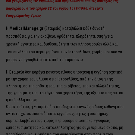
και γνωρίζοντας τις κυρώσεις που προβλέπονται από τις διατάξεις της
παραγράφου 6 του άρθρου 22 του νόμου 1599/1986, ότι είστε
Επαγγελματίας Υγείας.
Η
MedicalManage.gr
(Εταιρεία) καταβάλλει κάθε δυνατή
προσπάθεια για την ακρίβεια, ορθότητα, πληρότητα, σαφήνεια,
χρονική εγγύτητα και διαθεσιμότητα των πληροφοριών αλλά και
του συνόλου του περιεχομένου των Ιστοσελίδων, χωρίς ωστόσο να
μπορεί να εγγυηθεί τίποτε από τα παραπάνω.
Η Εταιρεία δεν παρέχει κανενός είδους υπόσχεση ή εγγύηση σχετικά
με την χρήση του υλικού στις Ιστοσελίδες, από την άποψη της
πληρότητας της ορθότητας, της ακρίβειας, της καταλληλότητας,
της χρησιμότητας, του έγκαιρου χαρακτήρα, της αξιοπιστίας αυτού
ή από άλλη άποψη.
Ως εκ τούτου, η Εταιρεία δεν αποδέχεται κανενός είδους ευθύνη που
αντιστοιχεί σε οποιεσδήποτε εγγυήσεις, ρητές ή σιωπηρές,
συμπεριλαμβάνοντας χωρίς περιορισμό σιωπηρές εγγυήσεις
εμπορευσιμότητας και καταλληλότητας για συγκεκριμένο σκοπό, μη
παραβίασης, και εγγυήσεις που αναφαίνονται στην πορεία των