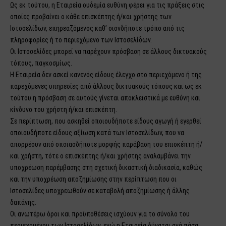
Ως εκ τούτου, η Εταιρεία ουδεμία ευθύνη φέρει για τις πράξεις στις
οποίες προβαίνει ο κάθε επισκέπτης ή/και χρήστης των
Ιστοσελίδων, επηρεαζόμενος καθ’ οιονδήποτε τρόπο από τις
πληροφορίες ή το περιεχόμενο των Ιστοσελίδων.
Οι Ιστοσελίδες μπορεί να παρέχουν πρόσβαση σε άλλους δικτυακούς
τόπους, παγκοσμίως.
Η Εταιρεία δεν ασκεί κανενός είδους έλεγχο στο περιεχόμενο ή της
παρεχόμενες υπηρεσίες από άλλους δικτυακούς τόπους και ως εκ
τούτου η πρόσβαση σε αυτούς γίνεται αποκλειστικά με ευθύνη και
κίνδυνο του χρήστη ή/και επισκέπτη.
Σε περίπτωση, που ασκηθεί οποιουδήποτε είδους αγωγή ή εγερθεί
οποιουδήποτε είδους αξίωση κατά των Ιστοσελίδων, που να
απορρέουν από οποιασδήποτε μορφής παράβαση του επισκέπτη ή/
και χρήστη, τότε ο επισκέπτης ή/και χρήστης αναλαμβάνει την
υποχρέωση παρέμβασης στη σχετική δικαστική διαδικασία, καθώς
και την υποχρέωση αποζημίωσης στην περίπτωση που οι
Ιστοσελίδες υποχρεωθούν σε καταβολή αποζημίωσης ή άλλης
δαπάνης.
Οι ανωτέρω όροι και προϋποθέσεις ισχύουν για το σύνολο του
περιεχομένου των Ιστοσελίδων, ενώ η Εταιρεία δύναται ανά πάσα